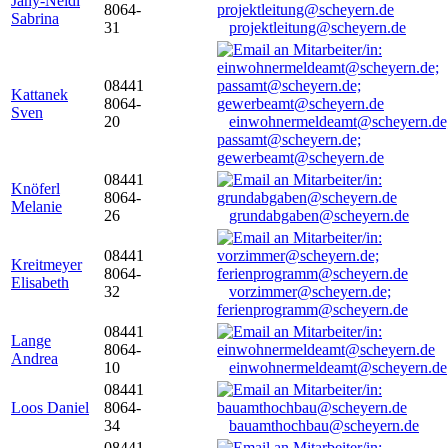
Jany-Neidl
8064-
Sabrina
31
projektleitung@scheyern.de
08441
Kattanek
8064-
Sven
20
einwohnermeldeamt@scheyern.de
passamt@scheyern.de;
gewerbeamt@scheyern.de
08441
Knöferl
8064-
Melanie
26
grundabgaben@scheyern.de
08441
Kreitmeyer
8064-
Elisabeth
32
vorzimmer@scheyern.de;
ferienprogramm@scheyern.de
08441
Lange
8064-
Andrea
10
einwohnermeldeamt@scheyern.de
08441
Loos Daniel
8064-
34
bauamthochbau@scheyern.de
08441