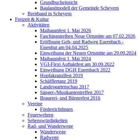
Grundbucheinsicht
Baulandmodell der Gemeinde Scheyern
Breitband in Scheyern
Freizeit & Kultur
Aktivitäten
Maibaumfest 1. Mai 2026
Faschingstreiben Neue Ortsmitte am 07.02.2026
Eröffnung Geh- und Radweg Euernbach -
Eisenhut am 04.04.2025
Einweihung der Neuen Ortsmitte am 29.09.2024
Maibaumfest 1. Mai 2024
VGI-Flexi Auftaktfest am 30.09.2022
Einweihung DGH Euernbach 2022
Hopfakranzlfest 2019
Schäfflertanz 2019
Landesgartenschau 2017
Sänger-/Musikantentreffen 2017
Brauerei- und Bürgerfest 2016
Vereine
Förderrichtlinien
Feuerwehren
Sehenswürdigkeiten
Rad- und Wanderwege
Wanderwege
Radwege