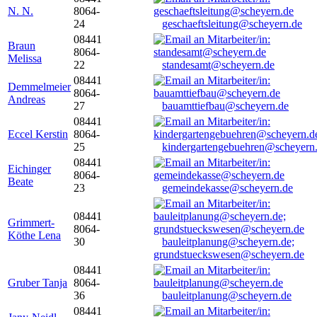
N. N.
8064-
24
geschaeftsleitung@scheyern.de
08441
Braun
8064-
Melissa
22
standesamt@scheyern.de
08441
Demmelmeier
8064-
Andreas
27
bauamttiefbau@scheyern.de
08441
Eccel Kerstin
8064-
25
kindergartengebuehren@scheyern
08441
Eichinger
8064-
Beate
23
gemeindekasse@scheyern.de
08441
Grimmert-
8064-
Köthe Lena
30
bauleitplanung@scheyern.de;
grundstueckswesen@scheyern.de
08441
Gruber Tanja
8064-
36
bauleitplanung@scheyern.de
08441