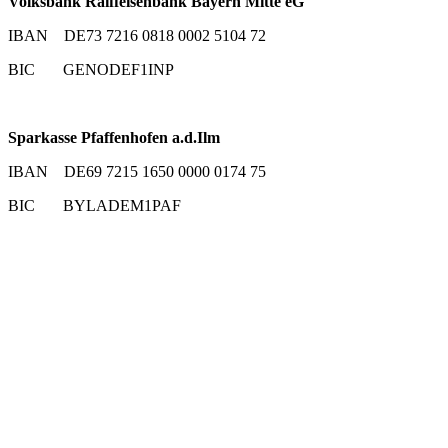
Volksbank Raiffeisenbank Bayern Mitte eG
IBAN DE73 7216 0818 0002 5104 72
BIC GENODEF1INP
Sparkasse Pfaffenhofen a.d.Ilm
IBAN DE69 7215 1650 0000 0174 75
BIC BYLADEM1PAF