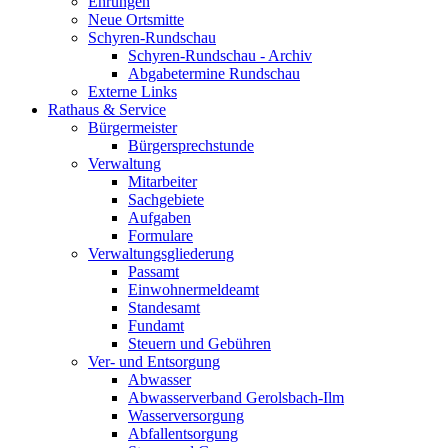
Ehrungen
Neue Ortsmitte
Schyren-Rundschau
Schyren-Rundschau - Archiv
Abgabetermine Rundschau
Externe Links
Rathaus & Service
Bürgermeister
Bürgersprechstunde
Verwaltung
Mitarbeiter
Sachgebiete
Aufgaben
Formulare
Verwaltungsgliederung
Passamt
Einwohnermeldeamt
Standesamt
Fundamt
Steuern und Gebühren
Ver- und Entsorgung
Abwasser
Abwasserverband Gerolsbach-Ilm
Wasserversorgung
Abfallentsorgung