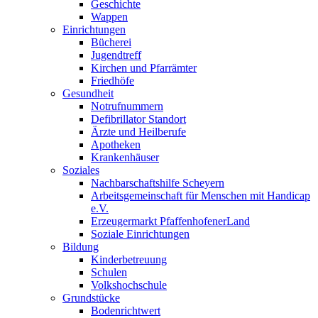
Geschichte
Wappen
Einrichtungen
Bücherei
Jugendtreff
Kirchen und Pfarrämter
Friedhöfe
Gesundheit
Notrufnummern
Defibrillator Standort
Ärzte und Heilberufe
Apotheken
Krankenhäuser
Soziales
Nachbarschaftshilfe Scheyern
Arbeitsgemeinschaft für Menschen mit Handicap
e.V.
Erzeugermarkt PfaffenhofenerLand
Soziale Einrichtungen
Bildung
Kinderbetreuung
Schulen
Volkshochschule
Grundstücke
Bodenrichtwert