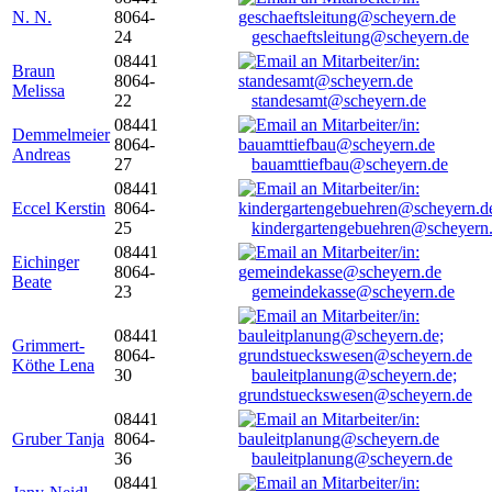
N. N.
8064-
24
geschaeftsleitung@scheyern.de
08441
Braun
8064-
Melissa
22
standesamt@scheyern.de
08441
Demmelmeier
8064-
Andreas
27
bauamttiefbau@scheyern.de
08441
Eccel Kerstin
8064-
25
kindergartengebuehren@scheyern
08441
Eichinger
8064-
Beate
23
gemeindekasse@scheyern.de
08441
Grimmert-
8064-
Köthe Lena
30
bauleitplanung@scheyern.de;
grundstueckswesen@scheyern.de
08441
Gruber Tanja
8064-
36
bauleitplanung@scheyern.de
08441