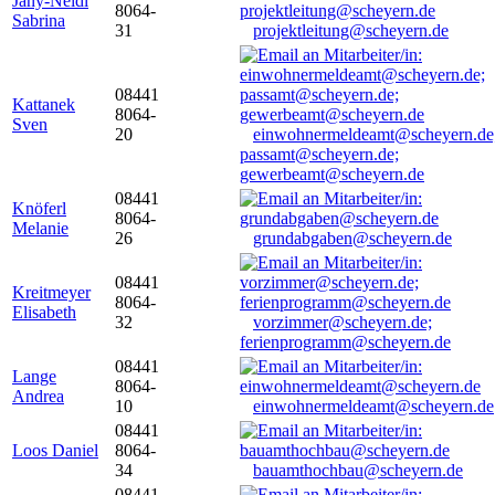
Jany-Neidl
8064-
Sabrina
31
projektleitung@scheyern.de
08441
Kattanek
8064-
Sven
20
einwohnermeldeamt@scheyern.de
passamt@scheyern.de;
gewerbeamt@scheyern.de
08441
Knöferl
8064-
Melanie
26
grundabgaben@scheyern.de
08441
Kreitmeyer
8064-
Elisabeth
32
vorzimmer@scheyern.de;
ferienprogramm@scheyern.de
08441
Lange
8064-
Andrea
10
einwohnermeldeamt@scheyern.de
08441
Loos Daniel
8064-
34
bauamthochbau@scheyern.de
08441