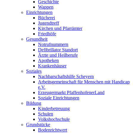
Geschichte
Wappen
Einrichtungen
Bücherei
Jugendtreff
Kirchen und Pfarrämter
Friedhöfe
Gesundheit
Notrufnummern
Defibrillator Standort
Ärzte und Heilberufe
Apotheken
Krankenhäuser
Soziales
Nachbarschaftshilfe Scheyern
Arbeitsgemeinschaft für Menschen mit Handicap
e.V.
Erzeugermarkt PfaffenhofenerLand
Soziale Einrichtungen
Bildung
Kinderbetreuung
Schulen
Volkshochschule
Grundstücke
Bodenrichtwert