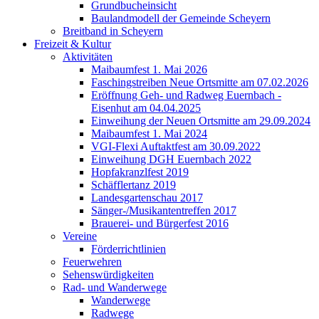
Grundbucheinsicht
Baulandmodell der Gemeinde Scheyern
Breitband in Scheyern
Freizeit & Kultur
Aktivitäten
Maibaumfest 1. Mai 2026
Faschingstreiben Neue Ortsmitte am 07.02.2026
Eröffnung Geh- und Radweg Euernbach -
Eisenhut am 04.04.2025
Einweihung der Neuen Ortsmitte am 29.09.2024
Maibaumfest 1. Mai 2024
VGI-Flexi Auftaktfest am 30.09.2022
Einweihung DGH Euernbach 2022
Hopfakranzlfest 2019
Schäfflertanz 2019
Landesgartenschau 2017
Sänger-/Musikantentreffen 2017
Brauerei- und Bürgerfest 2016
Vereine
Förderrichtlinien
Feuerwehren
Sehenswürdigkeiten
Rad- und Wanderwege
Wanderwege
Radwege