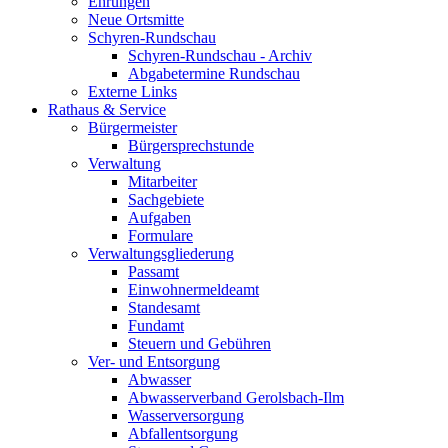
Ehrungen
Neue Ortsmitte
Schyren-Rundschau
Schyren-Rundschau - Archiv
Abgabetermine Rundschau
Externe Links
Rathaus & Service
Bürgermeister
Bürgersprechstunde
Verwaltung
Mitarbeiter
Sachgebiete
Aufgaben
Formulare
Verwaltungsgliederung
Passamt
Einwohnermeldeamt
Standesamt
Fundamt
Steuern und Gebühren
Ver- und Entsorgung
Abwasser
Abwasserverband Gerolsbach-Ilm
Wasserversorgung
Abfallentsorgung