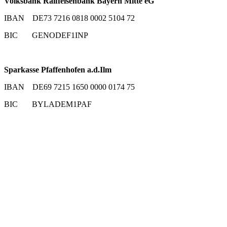
Volksbank Raiffeisenbank Bayern Mitte eG
IBAN DE73 7216 0818 0002 5104 72
BIC GENODEF1INP
Sparkasse Pfaffenhofen a.d.Ilm
IBAN DE69 7215 1650 0000 0174 75
BIC BYLADEM1PAF