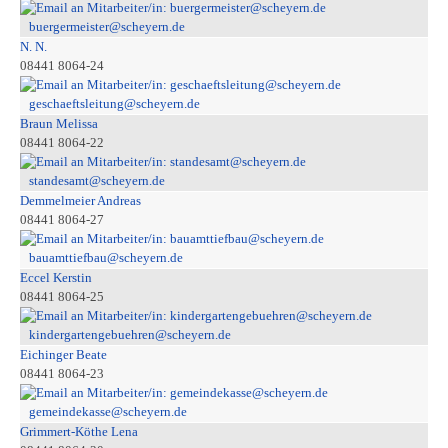
buergermeister@scheyern.de
N. N.
08441 8064-24
geschaeftsleitung@scheyern.de
Braun Melissa
08441 8064-22
standesamt@scheyern.de
Demmelmeier Andreas
08441 8064-27
bauamttiefbau@scheyern.de
Eccel Kerstin
08441 8064-25
kindergartengebuehren@scheyern.de
Eichinger Beate
08441 8064-23
gemeindekasse@scheyern.de
Grimmert-Köthe Lena