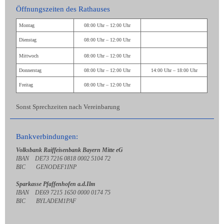
Öffnungszeiten des Rathauses
Montag
08:00 Uhr – 12:00 Uhr
Dienstag
08:00 Uhr – 12:00 Uhr
Mittwoch
08:00 Uhr – 12:00 Uhr
Donnerstag
08:00 Uhr – 12:00 Uhr
14:00 Uhr – 18:00 Uhr
Freitag
08:00 Uhr – 12:00 Uhr
Sonst Sprechzeiten nach Vereinbarung
Bankverbindungen:
Volksbank Raiffeisenbank Bayern Mitte eG
IBAN DE73 7216 0818 0002 5104 72
BIC GENODEF1INP
Sparkasse Pfaffenhofen a.d.Ilm
IBAN DE69 7215 1650 0000 0174 75
BIC BYLADEM1PAF