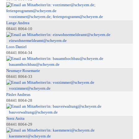
vorzimmer@scheyern.de; ferienprogramm@scheyern.de
Lange Andrea
08441 8064-10
einwohnermeldeamt@scheyern.de
Loos Daniel
08441 8064-34
bauamthochbau@scheyern.de
Neumayr Rosemarie
08441 8064-33
vorzimmer@scheyern.de
Päsler Andreas
08441 8064-28
bauverwaltung@scheyern.de
Sterz Anita
08441 8064-29
kaemmerei@scheyern.de