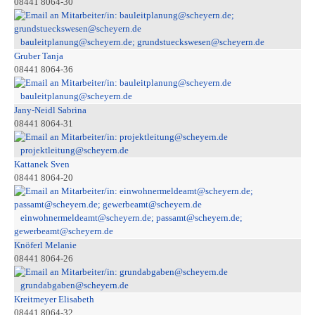
08441 8064-30
bauleitplanung@scheyern.de; grundstueckswesen@scheyern.de
Gruber Tanja
08441 8064-36
bauleitplanung@scheyern.de
Jany-Neidl Sabrina
08441 8064-31
projektleitung@scheyern.de
Kattanek Sven
08441 8064-20
einwohnermeldeamt@scheyern.de; passamt@scheyern.de;
gewerbeamt@scheyern.de
Knöferl Melanie
08441 8064-26
grundabgaben@scheyern.de
Kreitmeyer Elisabeth
08441 8064-32