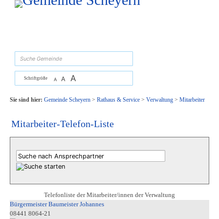
Zum Inhalt
,
zur Navigation
oder
zur Startseite
springen.
suchen
A
A
Schriftgröße
A
Sie sind hier:
Gemeinde Scheyern
>
Rathaus & Service
>
Verwaltung
>
Mitarbeiter
Mitarbeiter-Telefon-Liste
Telefonliste der Mitarbeiter/innen der Verwaltung
Bürgermeister Baumeister Johannes
08441 8064-21