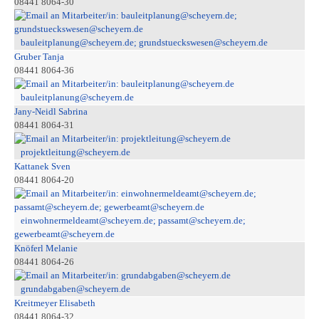
08441 8064-30
bauleitplanung@scheyern.de; grundstueckswesen@scheyern.de
Gruber Tanja
08441 8064-36
bauleitplanung@scheyern.de
Jany-Neidl Sabrina
08441 8064-31
projektleitung@scheyern.de
Kattanek Sven
08441 8064-20
einwohnermeldeamt@scheyern.de; passamt@scheyern.de;
gewerbeamt@scheyern.de
Knöferl Melanie
08441 8064-26
grundabgaben@scheyern.de
Kreitmeyer Elisabeth
08441 8064-32