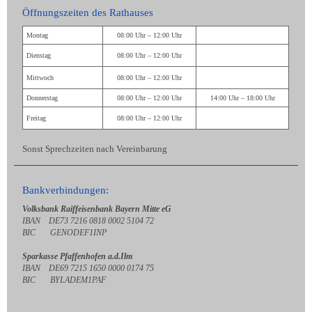
Öffnungszeiten des Rathauses
Montag
08:00 Uhr – 12:00 Uhr
Dienstag
08:00 Uhr – 12:00 Uhr
Mittwoch
08:00 Uhr – 12:00 Uhr
Donnerstag
08:00 Uhr – 12:00 Uhr
14:00 Uhr – 18:00 Uhr
Freitag
08:00 Uhr – 12:00 Uhr
Sonst Sprechzeiten nach Vereinbarung
Bankverbindungen:
Volksbank Raiffeisenbank Bayern Mitte eG
IBAN DE73 7216 0818 0002 5104 72
BIC GENODEF1INP
Sparkasse Pfaffenhofen a.d.Ilm
IBAN DE69 7215 1650 0000 0174 75
BIC BYLADEM1PAF