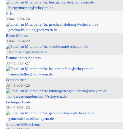
buergermeister@scheyern.de
N. N.
08441 8064-24
geschaeftsleitung@scheyern.de
Braun Melissa
08441 8064-22
standesamt@scheyern.de
Demmelmeier Andreas
08441 8064-27
bauamttiefbau@scheyern.de
Eccel Kerstin
08441 8064-25
kindergartengebuehren@scheyern.de
Eichinger Beate
08441 8064-23
gemeindekasse@scheyern.de
Grimmert-Köthe Lena