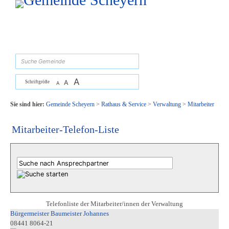
Zum Inhalt
,
zur Navigation
oder
zur Startseite
springen.
suchen
A
A
Schriftgröße
A
Sie sind hier:
Gemeinde Scheyern
>
Rathaus & Service
>
Verwaltung
>
Mitarbeiter
Mitarbeiter-Telefon-Liste
Telefonliste der Mitarbeiter/innen der Verwaltung
Bürgermeister Baumeister Johannes
08441 8064-21