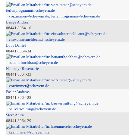
vorzimmer@scheyern.de; ferienprogramm@scheyern.de
Lange Andrea
08441 8064-10
einwohnermeldeamt@scheyern.de
Loos Daniel
08441 8064-34
bauamthochbau@scheyern.de
Neumayr Rosemarie
08441 8064-33
vorzimmer@scheyern.de
Päsler Andreas
08441 8064-28
bauverwaltung@scheyern.de
Sterz Anita
08441 8064-29
kaemmerei@scheyern.de