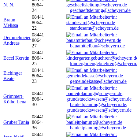
N. N.
8064-
24
geschaeftsleitung@scheyern.de
08441
Braun
8064-
Melissa
22
standesamt@scheyern.de
08441
Demmelmeier
8064-
Andreas
27
bauamttiefbau@scheyern.de
08441
Eccel Kerstin
8064-
25
kindergartengebuehren@scheyern
08441
Eichinger
8064-
Beate
23
gemeindekasse@scheyern.de
08441
Grimmert-
8064-
Köthe Lena
30
bauleitplanung@scheyern.de;
grundstueckswesen@scheyern.de
08441
Gruber Tanja
8064-
36
bauleitplanung@scheyern.de
08441