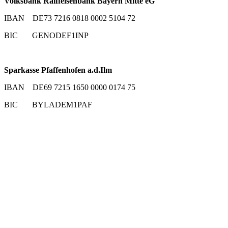
Volksbank Raiffeisenbank Bayern Mitte eG
IBAN DE73 7216 0818 0002 5104 72
BIC GENODEF1INP
Sparkasse Pfaffenhofen a.d.Ilm
IBAN DE69 7215 1650 0000 0174 75
BIC BYLADEM1PAF