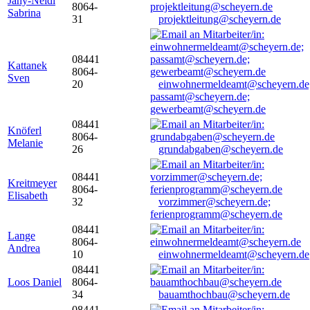
Jany-Neidl
8064-
Sabrina
31
projektleitung@scheyern.de
08441
Kattanek
8064-
Sven
20
einwohnermeldeamt@scheyern.de
passamt@scheyern.de;
gewerbeamt@scheyern.de
08441
Knöferl
8064-
Melanie
26
grundabgaben@scheyern.de
08441
Kreitmeyer
8064-
Elisabeth
32
vorzimmer@scheyern.de;
ferienprogramm@scheyern.de
08441
Lange
8064-
Andrea
10
einwohnermeldeamt@scheyern.de
08441
Loos Daniel
8064-
34
bauamthochbau@scheyern.de
08441