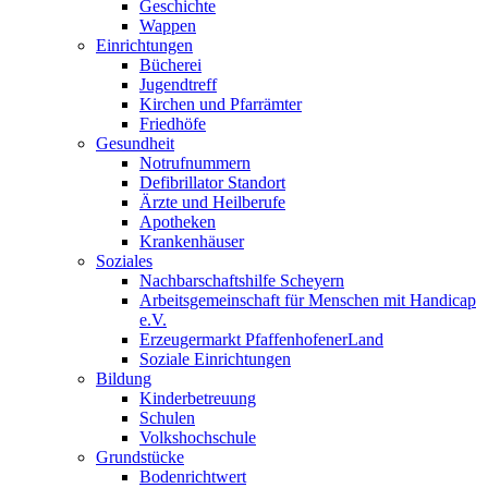
Geschichte
Wappen
Einrichtungen
Bücherei
Jugendtreff
Kirchen und Pfarrämter
Friedhöfe
Gesundheit
Notrufnummern
Defibrillator Standort
Ärzte und Heilberufe
Apotheken
Krankenhäuser
Soziales
Nachbarschaftshilfe Scheyern
Arbeitsgemeinschaft für Menschen mit Handicap
e.V.
Erzeugermarkt PfaffenhofenerLand
Soziale Einrichtungen
Bildung
Kinderbetreuung
Schulen
Volkshochschule
Grundstücke
Bodenrichtwert