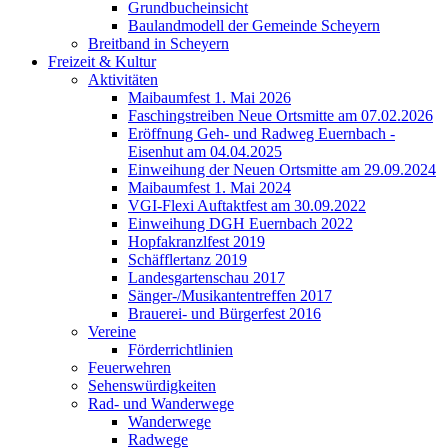
Grundbucheinsicht
Baulandmodell der Gemeinde Scheyern
Breitband in Scheyern
Freizeit & Kultur
Aktivitäten
Maibaumfest 1. Mai 2026
Faschingstreiben Neue Ortsmitte am 07.02.2026
Eröffnung Geh- und Radweg Euernbach -
Eisenhut am 04.04.2025
Einweihung der Neuen Ortsmitte am 29.09.2024
Maibaumfest 1. Mai 2024
VGI-Flexi Auftaktfest am 30.09.2022
Einweihung DGH Euernbach 2022
Hopfakranzlfest 2019
Schäfflertanz 2019
Landesgartenschau 2017
Sänger-/Musikantentreffen 2017
Brauerei- und Bürgerfest 2016
Vereine
Förderrichtlinien
Feuerwehren
Sehenswürdigkeiten
Rad- und Wanderwege
Wanderwege
Radwege