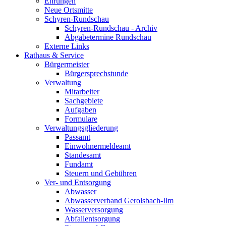
Ehrungen
Neue Ortsmitte
Schyren-Rundschau
Schyren-Rundschau - Archiv
Abgabetermine Rundschau
Externe Links
Rathaus & Service
Bürgermeister
Bürgersprechstunde
Verwaltung
Mitarbeiter
Sachgebiete
Aufgaben
Formulare
Verwaltungsgliederung
Passamt
Einwohnermeldeamt
Standesamt
Fundamt
Steuern und Gebühren
Ver- und Entsorgung
Abwasser
Abwasserverband Gerolsbach-Ilm
Wasserversorgung
Abfallentsorgung