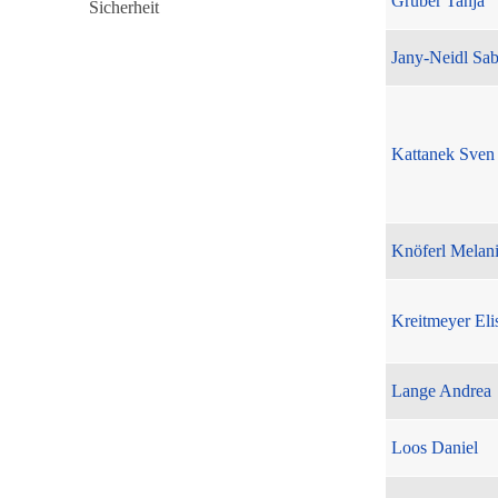
Gruber Tanja
Jany-Neidl Sab
Kattanek Sven
Knöferl Melan
Kreitmeyer Eli
Lange Andrea
Loos Daniel