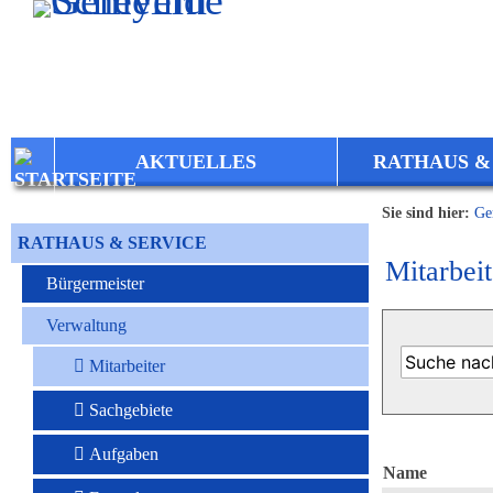
Zum Inhalt
,
zur Navigation
oder
zur Startseite
springen.
AKTUELLES
RATHAUS &
Sie sind hier:
Ge
RATHAUS & SERVICE
Mitarbeit
Bürgermeister
Verwaltung
Mitarbeiter
Sachgebiete
Aufgaben
Name