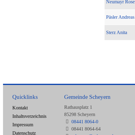
Neumayr Rose
Päsler Andreas
Sterz Anita
Quicklinks
Gemeinde Scheyern
Rathausplatz 1
Kontakt
85298 Scheyern
Inhaltsverzeichnis
08441 8064-0
Impressum
08441 8064-64
Datenschutz