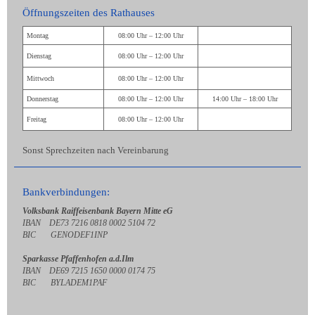
Öffnungszeiten des Rathauses
Montag
08:00 Uhr – 12:00 Uhr
Dienstag
08:00 Uhr – 12:00 Uhr
Mittwoch
08:00 Uhr – 12:00 Uhr
Donnerstag
08:00 Uhr – 12:00 Uhr
14:00 Uhr – 18:00 Uhr
Freitag
08:00 Uhr – 12:00 Uhr
Sonst Sprechzeiten nach Vereinbarung
Bankverbindungen:
Volksbank Raiffeisenbank Bayern Mitte eG
IBAN DE73 7216 0818 0002 5104 72
BIC GENODEF1INP
Sparkasse Pfaffenhofen a.d.Ilm
IBAN DE69 7215 1650 0000 0174 75
BIC BYLADEM1PAF