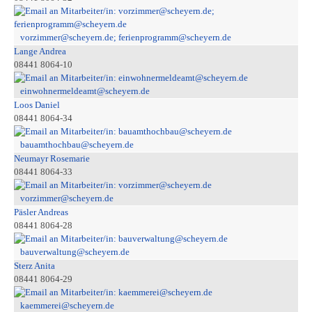
vorzimmer@scheyern.de; ferienprogramm@scheyern.de
Lange Andrea
08441 8064-10
einwohnermeldeamt@scheyern.de
Loos Daniel
08441 8064-34
bauamthochbau@scheyern.de
Neumayr Rosemarie
08441 8064-33
vorzimmer@scheyern.de
Päsler Andreas
08441 8064-28
bauverwaltung@scheyern.de
Sterz Anita
08441 8064-29
kaemmerei@scheyern.de