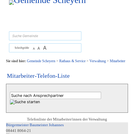
Zum Inhalt
,
zur Navigation
oder
zur Startseite
springen.
suchen
A
A
Schriftgröße
A
Sie sind hier:
Gemeinde Scheyern
>
Rathaus & Service
>
Verwaltung
>
Mitarbeiter
Mitarbeiter-Telefon-Liste
Telefonliste der Mitarbeiter/innen der Verwaltung
Bürgermeister Baumeister Johannes
08441 8064-21