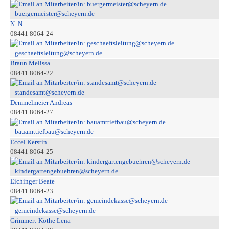
buergermeister@scheyern.de
N. N.
08441 8064-24
geschaeftsleitung@scheyern.de
Braun Melissa
08441 8064-22
standesamt@scheyern.de
Demmelmeier Andreas
08441 8064-27
bauamttiefbau@scheyern.de
Eccel Kerstin
08441 8064-25
kindergartengebuehren@scheyern.de
Eichinger Beate
08441 8064-23
gemeindekasse@scheyern.de
Grimmert-Köthe Lena