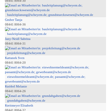
08441 8064-30
bauleitplanung@scheyern.de; grundstueckswesen@scheyern.de
Gruber Tanja
08441 8064-36
bauleitplanung@scheyern.de
Jany-Neidl Sabrina
08441 8064-31
projektleitung@scheyern.de
Kattanek Sven
08441 8064-20
einwohnermeldeamt@scheyern.de; passamt@scheyern.de;
gewerbeamt@scheyern.de
Knöferl Melanie
08441 8064-26
grundabgaben@scheyern.de
Kreitmeyer Elisabeth
08441 8064-32