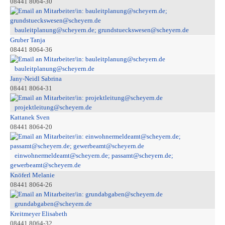
08441 8064-30
bauleitplanung@scheyern.de; grundstueckswesen@scheyern.de
Gruber Tanja
08441 8064-36
bauleitplanung@scheyern.de
Jany-Neidl Sabrina
08441 8064-31
projektleitung@scheyern.de
Kattanek Sven
08441 8064-20
einwohnermeldeamt@scheyern.de; passamt@scheyern.de;
gewerbeamt@scheyern.de
Knöferl Melanie
08441 8064-26
grundabgaben@scheyern.de
Kreitmeyer Elisabeth
08441 8064-32