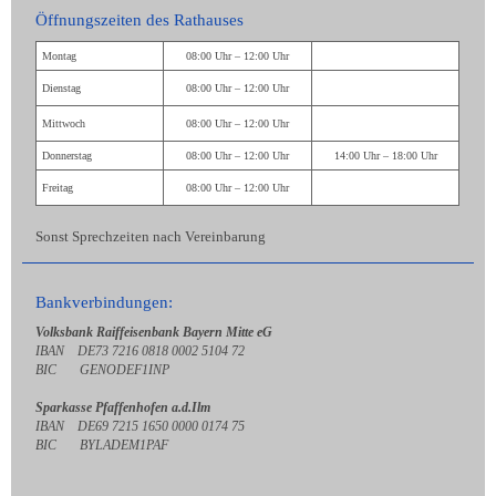
Öffnungszeiten des Rathauses
Montag
08:00 Uhr – 12:00 Uhr
Dienstag
08:00 Uhr – 12:00 Uhr
Mittwoch
08:00 Uhr – 12:00 Uhr
Donnerstag
08:00 Uhr – 12:00 Uhr
14:00 Uhr – 18:00 Uhr
Freitag
08:00 Uhr – 12:00 Uhr
Sonst Sprechzeiten nach Vereinbarung
Bankverbindungen:
Volksbank Raiffeisenbank Bayern Mitte eG
IBAN DE73 7216 0818 0002 5104 72
BIC GENODEF1INP
Sparkasse Pfaffenhofen a.d.Ilm
IBAN DE69 7215 1650 0000 0174 75
BIC BYLADEM1PAF