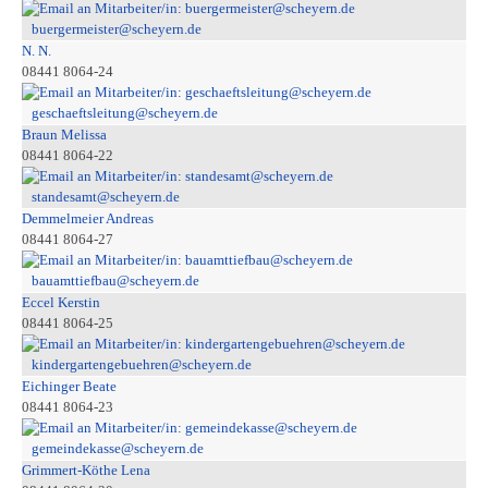
buergermeister@scheyern.de
N. N.
08441 8064-24
geschaeftsleitung@scheyern.de
Braun Melissa
08441 8064-22
standesamt@scheyern.de
Demmelmeier Andreas
08441 8064-27
bauamttiefbau@scheyern.de
Eccel Kerstin
08441 8064-25
kindergartengebuehren@scheyern.de
Eichinger Beate
08441 8064-23
gemeindekasse@scheyern.de
Grimmert-Köthe Lena