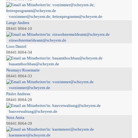
vorzimmer@scheyern.de; ferienprogramm@scheyern.de
Lange Andrea
08441 8064-10
einwohnermeldeamt@scheyern.de
Loos Daniel
08441 8064-34
bauamthochbau@scheyern.de
Neumayr Rosemarie
08441 8064-33
vorzimmer@scheyern.de
Päsler Andreas
08441 8064-28
bauverwaltung@scheyern.de
Sterz Anita
08441 8064-29
kaemmerei@scheyern.de