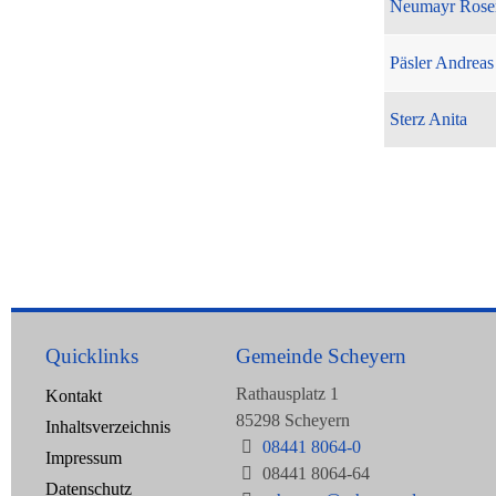
Neumayr Rose
Päsler Andreas
Sterz Anita
Quicklinks
Gemeinde Scheyern
Rathausplatz 1
Kontakt
85298 Scheyern
Inhaltsverzeichnis
08441 8064-0
Impressum
08441 8064-64
Datenschutz