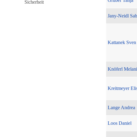
Gruber Tanja
Jany-Neidl Sab
Kattanek Sven
Knöferl Melan
Kreitmeyer Eli
Lange Andrea
Loos Daniel