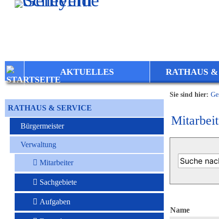
Zum Inhalt
,
zur Navigation
oder
zur Startseite
springen.
AKTUELLES
RATHAUS &
Sie sind hier:
Ge
RATHAUS & SERVICE
Mitarbeit
Bürgermeister
Verwaltung
Mitarbeiter
Sachgebiete
Aufgaben
Name