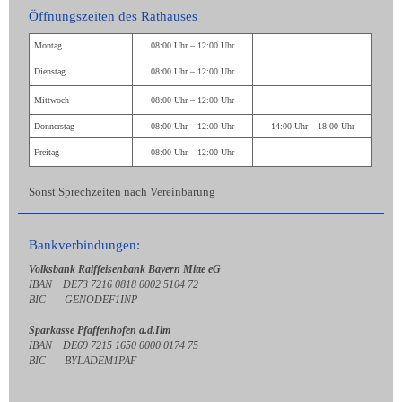
Öffnungszeiten des Rathauses
Montag
08:00 Uhr – 12:00 Uhr
Dienstag
08:00 Uhr – 12:00 Uhr
Mittwoch
08:00 Uhr – 12:00 Uhr
Donnerstag
08:00 Uhr – 12:00 Uhr
14:00 Uhr – 18:00 Uhr
Freitag
08:00 Uhr – 12:00 Uhr
Sonst Sprechzeiten nach Vereinbarung
Bankverbindungen:
Volksbank Raiffeisenbank Bayern Mitte eG
IBAN DE73 7216 0818 0002 5104 72
BIC GENODEF1INP
Sparkasse Pfaffenhofen a.d.Ilm
IBAN DE69 7215 1650 0000 0174 75
BIC BYLADEM1PAF