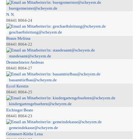
buergermeister@scheyern.de
N. N.
08441 8064-24
geschaeftsleitung@scheyern.de
Braun Melissa
08441 8064-22
standesamt@scheyern.de
Demmelmeier Andreas
08441 8064-27
bauamttiefbau@scheyern.de
Eccel Kerstin
08441 8064-25
kindergartengebuehren@scheyern.de
Eichinger Beate
08441 8064-23
gemeindekasse@scheyern.de
Grimmert-Köthe Lena