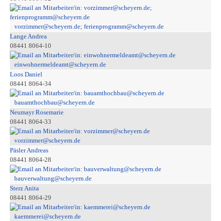
vorzimmer@scheyern.de; ferienprogramm@scheyern.de
Lange Andrea
08441 8064-10
einwohnermeldeamt@scheyern.de
Loos Daniel
08441 8064-34
bauamthochbau@scheyern.de
Neumayr Rosemarie
08441 8064-33
vorzimmer@scheyern.de
Päsler Andreas
08441 8064-28
bauverwaltung@scheyern.de
Sterz Anita
08441 8064-29
kaemmerei@scheyern.de