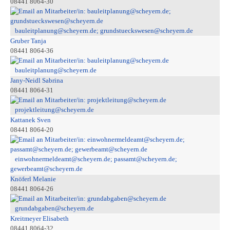
08441 8064-30
bauleitplanung@scheyern.de; grundstueckswesen@scheyern.de
Gruber Tanja
08441 8064-36
bauleitplanung@scheyern.de
Jany-Neidl Sabrina
08441 8064-31
projektleitung@scheyern.de
Kattanek Sven
08441 8064-20
einwohnermeldeamt@scheyern.de; passamt@scheyern.de;
gewerbeamt@scheyern.de
Knöferl Melanie
08441 8064-26
grundabgaben@scheyern.de
Kreitmeyer Elisabeth
08441 8064-32