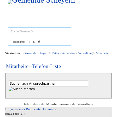
Zum Inhalt
,
zur Navigation
oder
zur Startseite
springen.
suchen
A
A
Schriftgröße
A
Sie sind hier:
Gemeinde Scheyern
>
Rathaus & Service
>
Verwaltung
>
Mitarbeiter
Mitarbeiter-Telefon-Liste
Telefonliste der Mitarbeiter/innen der Verwaltung
Bürgermeister Baumeister Johannes
08441 8064-21