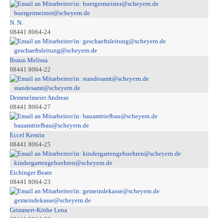
buergermeister@scheyern.de
N. N.
08441 8064-24
geschaeftsleitung@scheyern.de
Braun Melissa
08441 8064-22
standesamt@scheyern.de
Demmelmeier Andreas
08441 8064-27
bauamttiefbau@scheyern.de
Eccel Kerstin
08441 8064-25
kindergartengebuehren@scheyern.de
Eichinger Beate
08441 8064-23
gemeindekasse@scheyern.de
Grimmert-Köthe Lena