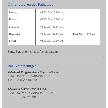
Öffnungszeiten des Rathauses
Montag
08:00 Uhr – 12:00 Uhr
Dienstag
08:00 Uhr – 12:00 Uhr
Mittwoch
08:00 Uhr – 12:00 Uhr
Donnerstag
08:00 Uhr – 12:00 Uhr
14:00 Uhr – 18:00 Uhr
Freitag
08:00 Uhr – 12:00 Uhr
Sonst Sprechzeiten nach Vereinbarung
Bankverbindungen:
Volksbank Raiffeisenbank Bayern Mitte eG
IBAN DE73 7216 0818 0002 5104 72
BIC GENODEF1INP
Sparkasse Pfaffenhofen a.d.Ilm
IBAN DE69 7215 1650 0000 0174 75
BIC BYLADEM1PAF