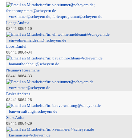
vorzimmer@scheyern.de; ferienprogramm@scheyern.de
Lange Andrea
08441 8064-10
einwohnermeldeamt@scheyern.de
Loos Daniel
08441 8064-34
bauamthochbau@scheyern.de
Neumayr Rosemarie
08441 8064-33
vorzimmer@scheyern.de
Päsler Andreas
08441 8064-28
bauverwaltung@scheyern.de
Sterz Anita
08441 8064-29
kaemmerei@scheyern.de