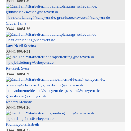
08441 8064-30
bauleitplanung@scheyern.de; grundstueckswesen@scheyern.de
Gruber Tanja
08441 8064-36
bauleitplanung@scheyern.de
Jany-Neidl Sabrina
08441 8064-31
projektleitung@scheyern.de
Kattanek Sven
08441 8064-20
einwohnermeldeamt@scheyern.de; passamt@scheyern.de;
gewerbeamt@scheyern.de
Knöferl Melanie
08441 8064-26
grundabgaben@scheyern.de
Kreitmeyer Elisabeth
08441 8064-32