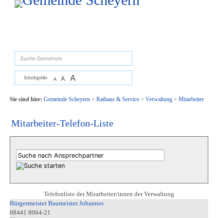
Zum Inhalt
,
zur Navigation
oder
zur Startseite
springen.
suchen
A
A
Schriftgröße
A
Sie sind hier:
Gemeinde Scheyern
>
Rathaus & Service
>
Verwaltung
>
Mitarbeiter
Mitarbeiter-Telefon-Liste
Telefonliste der Mitarbeiter/innen der Verwaltung
Bürgermeister Baumeister Johannes
08441 8064-21