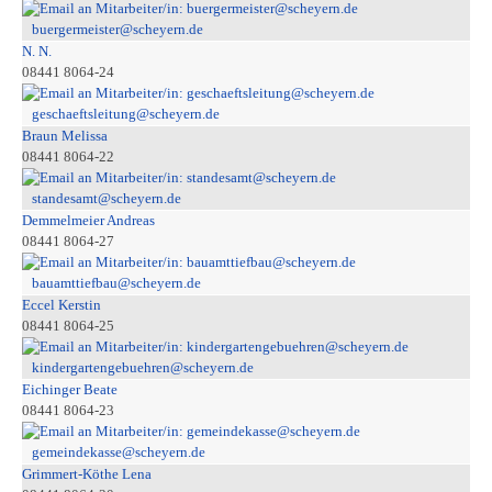
buergermeister@scheyern.de
N. N.
08441 8064-24
geschaeftsleitung@scheyern.de
Braun Melissa
08441 8064-22
standesamt@scheyern.de
Demmelmeier Andreas
08441 8064-27
bauamttiefbau@scheyern.de
Eccel Kerstin
08441 8064-25
kindergartengebuehren@scheyern.de
Eichinger Beate
08441 8064-23
gemeindekasse@scheyern.de
Grimmert-Köthe Lena