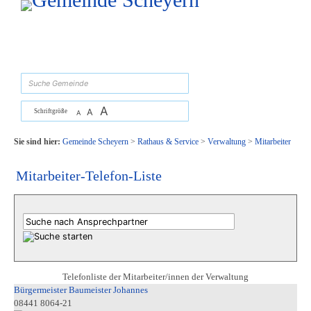
Zum Inhalt
,
zur Navigation
oder
zur Startseite
springen.
suchen
A
A
Schriftgröße
A
Sie sind hier:
Gemeinde Scheyern
>
Rathaus & Service
>
Verwaltung
>
Mitarbeiter
Mitarbeiter-Telefon-Liste
Telefonliste der Mitarbeiter/innen der Verwaltung
Bürgermeister Baumeister Johannes
08441 8064-21