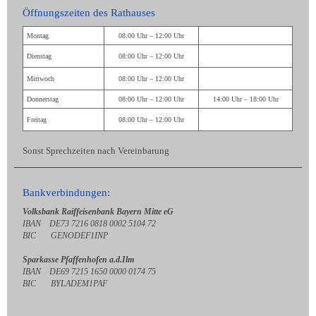
Öffnungszeiten des Rathauses
Montag
08:00 Uhr – 12:00 Uhr
Dienstag
08:00 Uhr – 12:00 Uhr
Mittwoch
08:00 Uhr – 12:00 Uhr
Donnerstag
08:00 Uhr – 12:00 Uhr
14:00 Uhr – 18:00 Uhr
Freitag
08:00 Uhr – 12:00 Uhr
Sonst Sprechzeiten nach Vereinbarung
Bankverbindungen:
Volksbank Raiffeisenbank Bayern Mitte eG
IBAN DE73 7216 0818 0002 5104 72
BIC GENODEF1INP
Sparkasse Pfaffenhofen a.d.Ilm
IBAN DE69 7215 1650 0000 0174 75
BIC BYLADEM1PAF