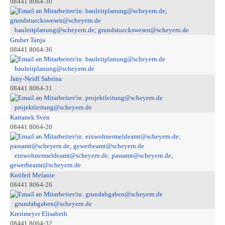
08441 8064-30
bauleitplanung@scheyern.de; grundstueckswesen@scheyern.de
Gruber Tanja
08441 8064-36
bauleitplanung@scheyern.de
Jany-Neidl Sabrina
08441 8064-31
projektleitung@scheyern.de
Kattanek Sven
08441 8064-20
einwohnermeldeamt@scheyern.de; passamt@scheyern.de;
gewerbeamt@scheyern.de
Knöferl Melanie
08441 8064-26
grundabgaben@scheyern.de
Kreitmeyer Elisabeth
08441 8064-32