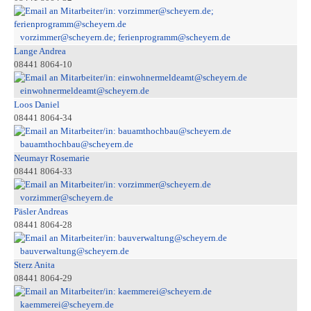
vorzimmer@scheyern.de; ferienprogramm@scheyern.de
Lange Andrea
08441 8064-10
einwohnermeldeamt@scheyern.de
Loos Daniel
08441 8064-34
bauamthochbau@scheyern.de
Neumayr Rosemarie
08441 8064-33
vorzimmer@scheyern.de
Päsler Andreas
08441 8064-28
bauverwaltung@scheyern.de
Sterz Anita
08441 8064-29
kaemmerei@scheyern.de