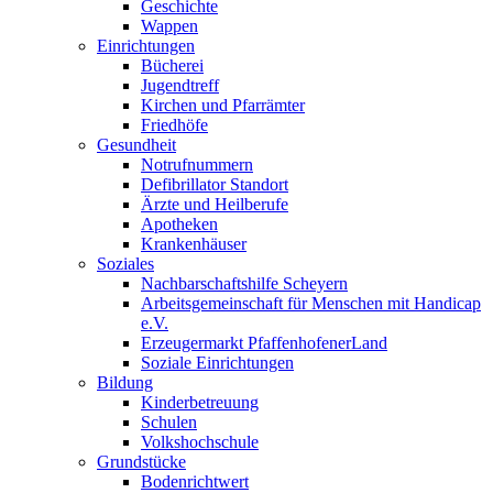
Geschichte
Wappen
Einrichtungen
Bücherei
Jugendtreff
Kirchen und Pfarrämter
Friedhöfe
Gesundheit
Notrufnummern
Defibrillator Standort
Ärzte und Heilberufe
Apotheken
Krankenhäuser
Soziales
Nachbarschaftshilfe Scheyern
Arbeitsgemeinschaft für Menschen mit Handicap
e.V.
Erzeugermarkt PfaffenhofenerLand
Soziale Einrichtungen
Bildung
Kinderbetreuung
Schulen
Volkshochschule
Grundstücke
Bodenrichtwert