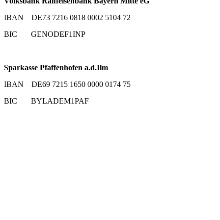
Volksbank Raiffeisenbank Bayern Mitte eG
IBAN DE73 7216 0818 0002 5104 72
BIC GENODEF1INP
Sparkasse Pfaffenhofen a.d.Ilm
IBAN DE69 7215 1650 0000 0174 75
BIC BYLADEM1PAF