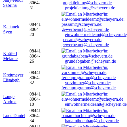
Jany-Neidl
8064-
Sabrina
31
projektleitung@scheyern.de
08441
Kattanek
8064-
Sven
20
einwohnermeldeamt@scheyern.de
passamt@scheyern.de;
gewerbeamt@scheyern.de
08441
Knöferl
8064-
Melanie
26
grundabgaben@scheyern.de
08441
Kreitmeyer
8064-
Elisabeth
32
vorzimmer@scheyern.de;
ferienprogramm@scheyern.de
08441
Lange
8064-
Andrea
10
einwohnermeldeamt@scheyern.de
08441
Loos Daniel
8064-
34
bauamthochbau@scheyern.de
08441