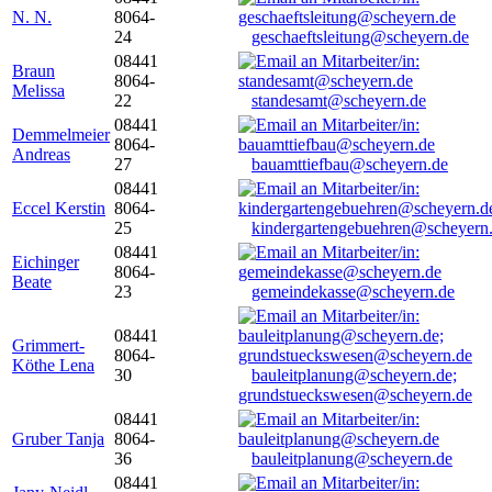
N. N.
8064-
24
geschaeftsleitung@scheyern.de
08441
Braun
8064-
Melissa
22
standesamt@scheyern.de
08441
Demmelmeier
8064-
Andreas
27
bauamttiefbau@scheyern.de
08441
Eccel Kerstin
8064-
25
kindergartengebuehren@scheyern
08441
Eichinger
8064-
Beate
23
gemeindekasse@scheyern.de
08441
Grimmert-
8064-
Köthe Lena
30
bauleitplanung@scheyern.de;
grundstueckswesen@scheyern.de
08441
Gruber Tanja
8064-
36
bauleitplanung@scheyern.de
08441