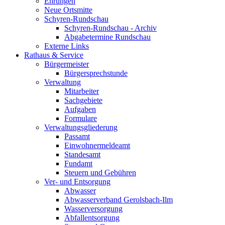
Ehrungen
Neue Ortsmitte
Schyren-Rundschau
Schyren-Rundschau - Archiv
Abgabetermine Rundschau
Externe Links
Rathaus & Service
Bürgermeister
Bürgersprechstunde
Verwaltung
Mitarbeiter
Sachgebiete
Aufgaben
Formulare
Verwaltungsgliederung
Passamt
Einwohnermeldeamt
Standesamt
Fundamt
Steuern und Gebühren
Ver- und Entsorgung
Abwasser
Abwasserverband Gerolsbach-Ilm
Wasserversorgung
Abfallentsorgung