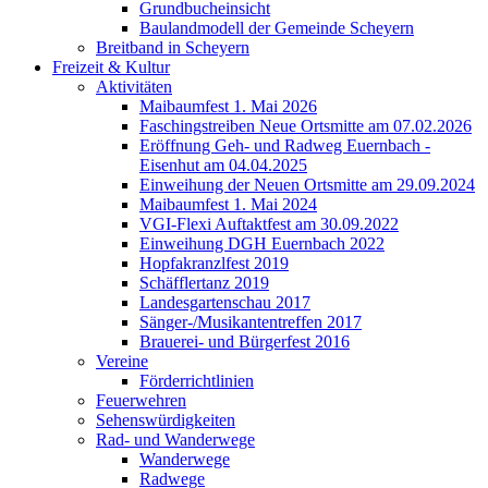
Grundbucheinsicht
Baulandmodell der Gemeinde Scheyern
Breitband in Scheyern
Freizeit & Kultur
Aktivitäten
Maibaumfest 1. Mai 2026
Faschingstreiben Neue Ortsmitte am 07.02.2026
Eröffnung Geh- und Radweg Euernbach -
Eisenhut am 04.04.2025
Einweihung der Neuen Ortsmitte am 29.09.2024
Maibaumfest 1. Mai 2024
VGI-Flexi Auftaktfest am 30.09.2022
Einweihung DGH Euernbach 2022
Hopfakranzlfest 2019
Schäfflertanz 2019
Landesgartenschau 2017
Sänger-/Musikantentreffen 2017
Brauerei- und Bürgerfest 2016
Vereine
Förderrichtlinien
Feuerwehren
Sehenswürdigkeiten
Rad- und Wanderwege
Wanderwege
Radwege