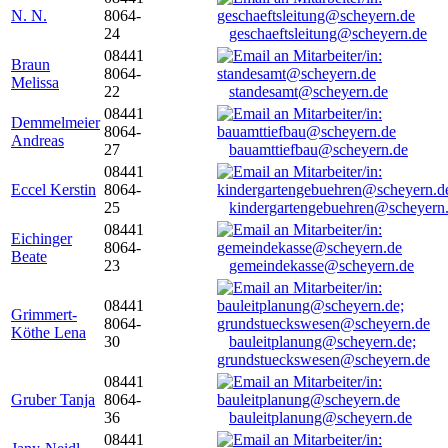
N. N.
8064-
24
geschaeftsleitung@scheyern.de
08441
Braun
8064-
Melissa
22
standesamt@scheyern.de
08441
Demmelmeier
8064-
Andreas
27
bauamttiefbau@scheyern.de
08441
Eccel Kerstin
8064-
25
kindergartengebuehren@scheyern
08441
Eichinger
8064-
Beate
23
gemeindekasse@scheyern.de
08441
Grimmert-
8064-
Köthe Lena
30
bauleitplanung@scheyern.de;
grundstueckswesen@scheyern.de
08441
Gruber Tanja
8064-
36
bauleitplanung@scheyern.de
08441