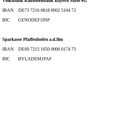
Volksbank Raiffeisenbank Bayern Mitte eG
IBAN DE73 7216 0818 0002 5104 72
BIC GENODEF1INP
Sparkasse Pfaffenhofen a.d.Ilm
IBAN DE69 7215 1650 0000 0174 75
BIC BYLADEM1PAF