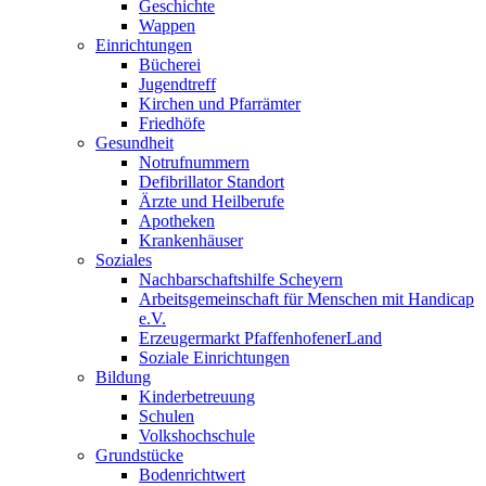
Geschichte
Wappen
Einrichtungen
Bücherei
Jugendtreff
Kirchen und Pfarrämter
Friedhöfe
Gesundheit
Notrufnummern
Defibrillator Standort
Ärzte und Heilberufe
Apotheken
Krankenhäuser
Soziales
Nachbarschaftshilfe Scheyern
Arbeitsgemeinschaft für Menschen mit Handicap
e.V.
Erzeugermarkt PfaffenhofenerLand
Soziale Einrichtungen
Bildung
Kinderbetreuung
Schulen
Volkshochschule
Grundstücke
Bodenrichtwert