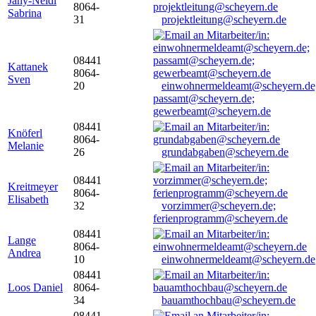
Jany-Neidl
8064-
Sabrina
31
projektleitung@scheyern.de
08441
Kattanek
8064-
Sven
20
einwohnermeldeamt@scheyern.de
passamt@scheyern.de;
gewerbeamt@scheyern.de
08441
Knöferl
8064-
Melanie
26
grundabgaben@scheyern.de
08441
Kreitmeyer
8064-
Elisabeth
32
vorzimmer@scheyern.de;
ferienprogramm@scheyern.de
08441
Lange
8064-
Andrea
10
einwohnermeldeamt@scheyern.de
08441
Loos Daniel
8064-
34
bauamthochbau@scheyern.de
08441