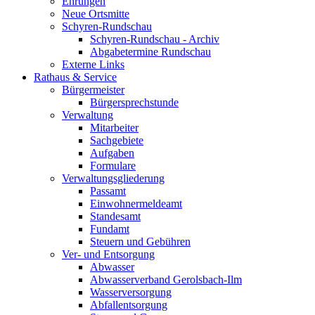
Ehrungen
Neue Ortsmitte
Schyren-Rundschau
Schyren-Rundschau - Archiv
Abgabetermine Rundschau
Externe Links
Rathaus & Service
Bürgermeister
Bürgersprechstunde
Verwaltung
Mitarbeiter
Sachgebiete
Aufgaben
Formulare
Verwaltungsgliederung
Passamt
Einwohnermeldeamt
Standesamt
Fundamt
Steuern und Gebühren
Ver- und Entsorgung
Abwasser
Abwasserverband Gerolsbach-Ilm
Wasserversorgung
Abfallentsorgung