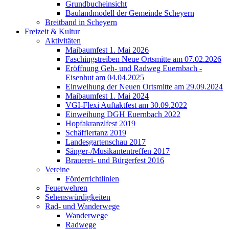
Grundbucheinsicht
Baulandmodell der Gemeinde Scheyern
Breitband in Scheyern
Freizeit & Kultur
Aktivitäten
Maibaumfest 1. Mai 2026
Faschingstreiben Neue Ortsmitte am 07.02.2026
Eröffnung Geh- und Radweg Euernbach -
Eisenhut am 04.04.2025
Einweihung der Neuen Ortsmitte am 29.09.2024
Maibaumfest 1. Mai 2024
VGI-Flexi Auftaktfest am 30.09.2022
Einweihung DGH Euernbach 2022
Hopfakranzlfest 2019
Schäfflertanz 2019
Landesgartenschau 2017
Sänger-/Musikantentreffen 2017
Brauerei- und Bürgerfest 2016
Vereine
Förderrichtlinien
Feuerwehren
Sehenswürdigkeiten
Rad- und Wanderwege
Wanderwege
Radwege