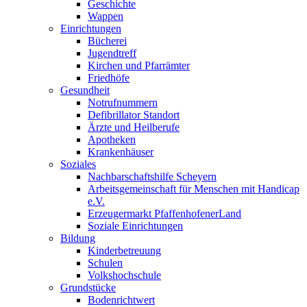
Geschichte
Wappen
Einrichtungen
Bücherei
Jugendtreff
Kirchen und Pfarrämter
Friedhöfe
Gesundheit
Notrufnummern
Defibrillator Standort
Ärzte und Heilberufe
Apotheken
Krankenhäuser
Soziales
Nachbarschaftshilfe Scheyern
Arbeitsgemeinschaft für Menschen mit Handicap
e.V.
Erzeugermarkt PfaffenhofenerLand
Soziale Einrichtungen
Bildung
Kinderbetreuung
Schulen
Volkshochschule
Grundstücke
Bodenrichtwert