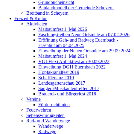
Grundbucheinsicht
Baulandmodell der Gemeinde Scheyern
Breitband in Scheyern
Freizeit & Kultur
Aktivitäten
Maibaumfest 1. Mai 2026
Faschingstreiben Neue Ortsmitte am 07.02.2026
Eröffnung Geh- und Radweg Euernbach -
Eisenhut am 04.04.2025
Einweihung der Neuen Ortsmitte am 29.09.2024
Maibaumfest 1. Mai 2024
VGI-Flexi Auftaktfest am 30.09.2022
Einweihung DGH Euernbach 2022
Hopfakranzlfest 2019
Schäfflertanz 2019
Landesgartenschau 2017
Sänger-/Musikantentreffen 2017
Brauerei- und Bürgerfest 2016
Vereine
Förderrichtlinien
Feuerwehren
Sehenswürdigkeiten
Rad- und Wanderwege
Wanderwege
Radwege