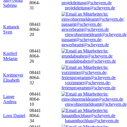
Jany-Neidl
8064-
Sabrina
31
projektleitung@scheyern.de
08441
Kattanek
8064-
Sven
20
einwohnermeldeamt@scheyern.de
passamt@scheyern.de;
gewerbeamt@scheyern.de
08441
Knöferl
8064-
Melanie
26
grundabgaben@scheyern.de
08441
Kreitmeyer
8064-
Elisabeth
32
vorzimmer@scheyern.de;
ferienprogramm@scheyern.de
08441
Lange
8064-
Andrea
10
einwohnermeldeamt@scheyern.de
08441
Loos Daniel
8064-
34
bauamthochbau@scheyern.de
08441