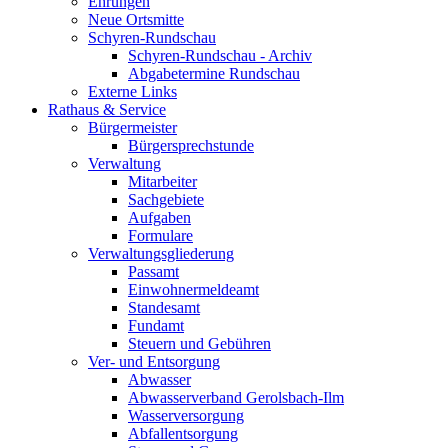
Ehrungen
Neue Ortsmitte
Schyren-Rundschau
Schyren-Rundschau - Archiv
Abgabetermine Rundschau
Externe Links
Rathaus & Service
Bürgermeister
Bürgersprechstunde
Verwaltung
Mitarbeiter
Sachgebiete
Aufgaben
Formulare
Verwaltungsgliederung
Passamt
Einwohnermeldeamt
Standesamt
Fundamt
Steuern und Gebühren
Ver- und Entsorgung
Abwasser
Abwasserverband Gerolsbach-Ilm
Wasserversorgung
Abfallentsorgung