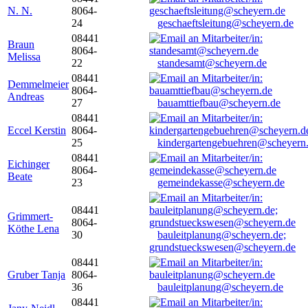
N. N.
8064-
24
geschaeftsleitung@scheyern.de
08441
Braun
8064-
Melissa
22
standesamt@scheyern.de
08441
Demmelmeier
8064-
Andreas
27
bauamttiefbau@scheyern.de
08441
Eccel Kerstin
8064-
25
kindergartengebuehren@scheyern
08441
Eichinger
8064-
Beate
23
gemeindekasse@scheyern.de
08441
Grimmert-
8064-
Köthe Lena
30
bauleitplanung@scheyern.de;
grundstueckswesen@scheyern.de
08441
Gruber Tanja
8064-
36
bauleitplanung@scheyern.de
08441