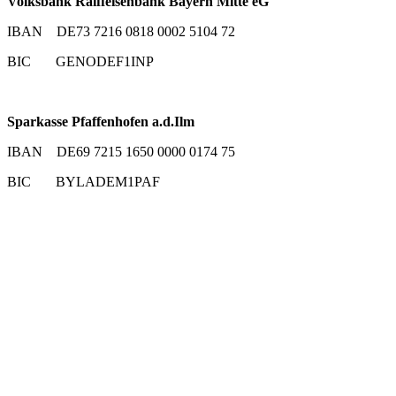
Volksbank Raiffeisenbank Bayern Mitte eG
IBAN DE73 7216 0818 0002 5104 72
BIC GENODEF1INP
Sparkasse Pfaffenhofen a.d.Ilm
IBAN DE69 7215 1650 0000 0174 75
BIC BYLADEM1PAF