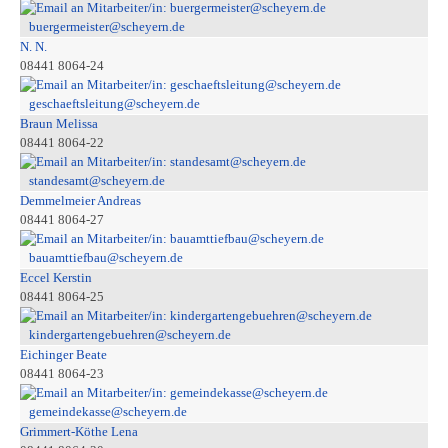
buergermeister@scheyern.de
N. N.
08441 8064-24
geschaeftsleitung@scheyern.de
Braun Melissa
08441 8064-22
standesamt@scheyern.de
Demmelmeier Andreas
08441 8064-27
bauamttiefbau@scheyern.de
Eccel Kerstin
08441 8064-25
kindergartengebuehren@scheyern.de
Eichinger Beate
08441 8064-23
gemeindekasse@scheyern.de
Grimmert-Köthe Lena