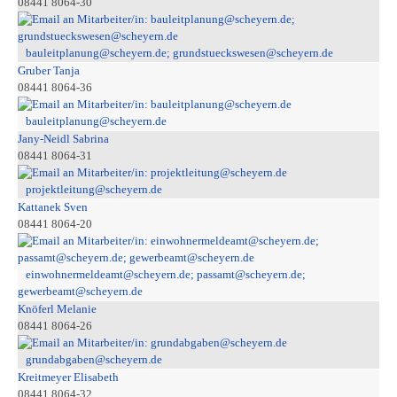
08441 8064-30
bauleitplanung@scheyern.de; grundstueckswesen@scheyern.de
Gruber Tanja
08441 8064-36
bauleitplanung@scheyern.de
Jany-Neidl Sabrina
08441 8064-31
projektleitung@scheyern.de
Kattanek Sven
08441 8064-20
einwohnermeldeamt@scheyern.de; passamt@scheyern.de;
gewerbeamt@scheyern.de
Knöferl Melanie
08441 8064-26
grundabgaben@scheyern.de
Kreitmeyer Elisabeth
08441 8064-32