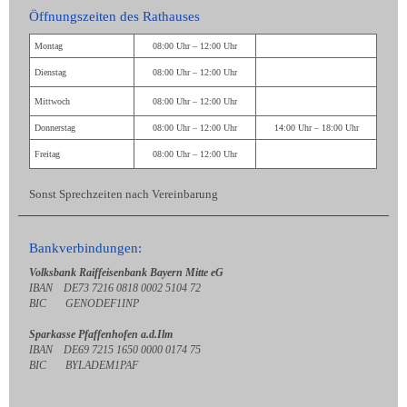
Öffnungszeiten des Rathauses
Montag
08:00 Uhr – 12:00 Uhr
Dienstag
08:00 Uhr – 12:00 Uhr
Mittwoch
08:00 Uhr – 12:00 Uhr
Donnerstag
08:00 Uhr – 12:00 Uhr
14:00 Uhr – 18:00 Uhr
Freitag
08:00 Uhr – 12:00 Uhr
Sonst Sprechzeiten nach Vereinbarung
Bankverbindungen:
Volksbank Raiffeisenbank Bayern Mitte eG
IBAN DE73 7216 0818 0002 5104 72
BIC GENODEF1INP
Sparkasse Pfaffenhofen a.d.Ilm
IBAN DE69 7215 1650 0000 0174 75
BIC BYLADEM1PAF