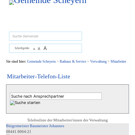
Zum Inhalt
,
zur Navigation
oder
zur Startseite
springen.
suchen
A
A
Schriftgröße
A
Sie sind hier:
Gemeinde Scheyern
>
Rathaus & Service
>
Verwaltung
>
Mitarbeiter
Mitarbeiter-Telefon-Liste
Telefonliste der Mitarbeiter/innen der Verwaltung
Bürgermeister Baumeister Johannes
08441 8064-21