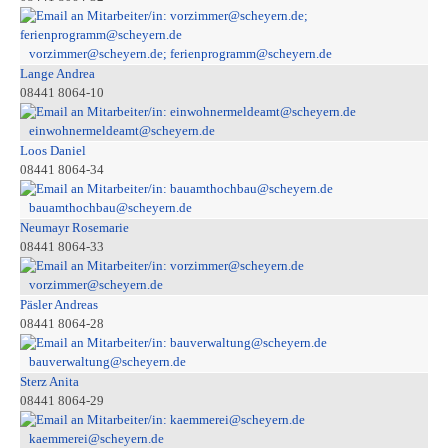
vorzimmer@scheyern.de; ferienprogramm@scheyern.de
Lange Andrea
08441 8064-10
einwohnermeldeamt@scheyern.de
Loos Daniel
08441 8064-34
bauamthochbau@scheyern.de
Neumayr Rosemarie
08441 8064-33
vorzimmer@scheyern.de
Päsler Andreas
08441 8064-28
bauverwaltung@scheyern.de
Sterz Anita
08441 8064-29
kaemmerei@scheyern.de