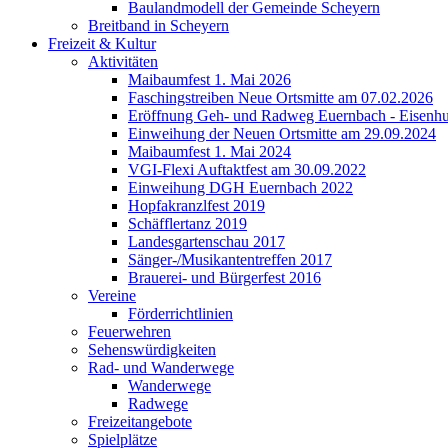
Baulandmodell der Gemeinde Scheyern
Breitband in Scheyern
Freizeit & Kultur
Aktivitäten
Maibaumfest 1. Mai 2026
Faschingstreiben Neue Ortsmitte am 07.02.2026
Eröffnung Geh- und Radweg Euernbach - Eisenhu
Einweihung der Neuen Ortsmitte am 29.09.2024
Maibaumfest 1. Mai 2024
VGI-Flexi Auftaktfest am 30.09.2022
Einweihung DGH Euernbach 2022
Hopfakranzlfest 2019
Schäfflertanz 2019
Landesgartenschau 2017
Sänger-/Musikantentreffen 2017
Brauerei- und Bürgerfest 2016
Vereine
Förderrichtlinien
Feuerwehren
Sehenswürdigkeiten
Rad- und Wanderwege
Wanderwege
Radwege
Freizeitangebote
Spielplätze