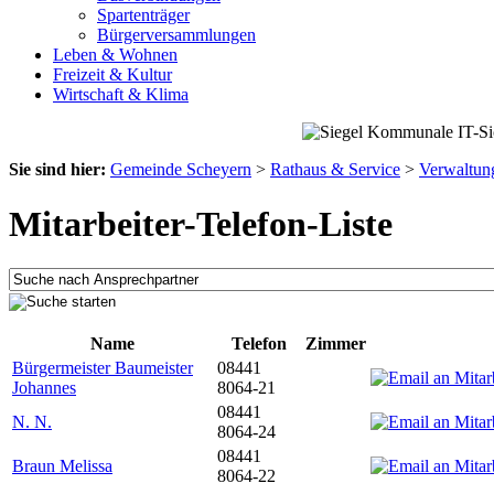
Spartenträger
Bürgerversammlungen
Leben & Wohnen
Freizeit & Kultur
Wirtschaft & Klima
Sie sind hier:
Gemeinde Scheyern
>
Rathaus & Service
>
Verwaltun
Mitarbeiter-Telefon-Liste
Name
Telefon
Zimmer
Bürgermeister Baumeister
08441
Johannes
8064-21
08441
N. N.
8064-24
08441
Braun Melissa
8064-22