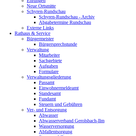
Ehrungen
Neue Ortsmitte
Schyren-Rundschau
Schyren-Rundschau - Archiv
Abgabetermine Rundschau
Externe Links
Rathaus & Service
Bürgermeister
Bürgersprechstunde
Verwaltung
Mitarbeiter
Sachgebiete
Aufgaben
Formulare
Verwaltungsgliederung
Passamt
Einwohnermeldeamt
Standesamt
Fundamt
Steuern und Gebühren
Ver- und Entsorgung
Abwasser
Abwasserverband Gerolsbach-Ilm
Wasserversorgung
Abfallentsorgung