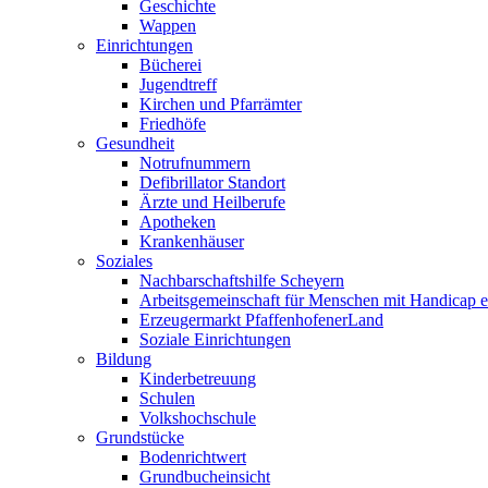
Geschichte
Wappen
Einrichtungen
Bücherei
Jugendtreff
Kirchen und Pfarrämter
Friedhöfe
Gesundheit
Notrufnummern
Defibrillator Standort
Ärzte und Heilberufe
Apotheken
Krankenhäuser
Soziales
Nachbarschaftshilfe Scheyern
Arbeitsgemeinschaft für Menschen mit Handicap e
Erzeugermarkt PfaffenhofenerLand
Soziale Einrichtungen
Bildung
Kinderbetreuung
Schulen
Volkshochschule
Grundstücke
Bodenrichtwert
Grundbucheinsicht