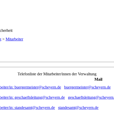
g
>
Mitarbeiter
Telefonliste der Mitarbeiter/innen der Verwaltung
Mail
buergermeister@scheyern.de
geschaeftsleitung@scheyern
standesamt@scheyern.de