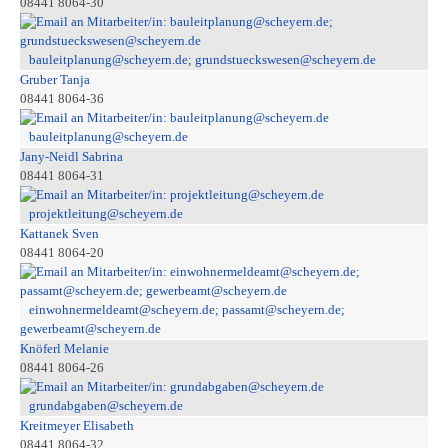
08441 8064-30
bauleitplanung@scheyern.de; grundstueckswesen@scheyern.de
Gruber Tanja
08441 8064-36
bauleitplanung@scheyern.de
Jany-Neidl Sabrina
08441 8064-31
projektleitung@scheyern.de
Kattanek Sven
08441 8064-20
einwohnermeldeamt@scheyern.de; passamt@scheyern.de;
gewerbeamt@scheyern.de
Knöferl Melanie
08441 8064-26
grundabgaben@scheyern.de
Kreitmeyer Elisabeth
08441 8064-32