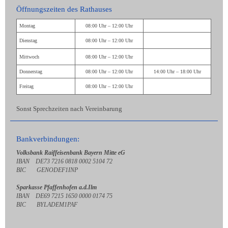
Öffnungszeiten des Rathauses
Montag
08:00 Uhr – 12:00 Uhr
Dienstag
08:00 Uhr – 12:00 Uhr
Mittwoch
08:00 Uhr – 12:00 Uhr
Donnerstag
08:00 Uhr – 12:00 Uhr
14:00 Uhr – 18:00 Uhr
Freitag
08:00 Uhr – 12:00 Uhr
Sonst Sprechzeiten nach Vereinbarung
Bankverbindungen:
Volksbank Raiffeisenbank Bayern Mitte eG
IBAN DE73 7216 0818 0002 5104 72
BIC GENODEF1INP
Sparkasse Pfaffenhofen a.d.Ilm
IBAN DE69 7215 1650 0000 0174 75
BIC BYLADEM1PAF