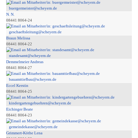
buergermeister@scheyern.de
N. N.
08441 8064-24
geschaeftsleitung@scheyern.de
Braun Melissa
08441 8064-22
standesamt@scheyern.de
Demmelmeier Andreas
08441 8064-27
bauamttiefbau@scheyern.de
Eccel Kerstin
08441 8064-25
kindergartengebuehren@scheyern.de
Eichinger Beate
08441 8064-23
gemeindekasse@scheyern.de
Grimmert-Köthe Lena