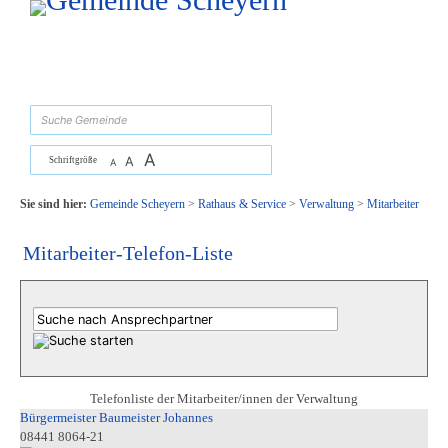
Zum Inhalt
,
zur Navigation
oder
zur Startseite
springen.
suchen
A
A
Schriftgröße
A
Sie sind hier:
Gemeinde Scheyern
>
Rathaus & Service
>
Verwaltung
>
Mitarbeiter
Mitarbeiter-Telefon-Liste
Telefonliste der Mitarbeiter/innen der Verwaltung
Bürgermeister Baumeister Johannes
08441 8064-21