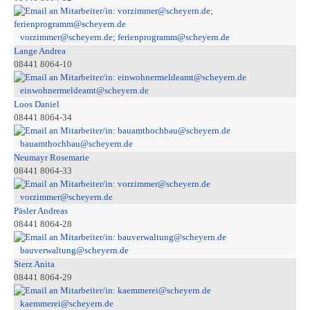
vorzimmer@scheyern.de; ferienprogramm@scheyern.de
Lange Andrea
08441 8064-10
einwohnermeldeamt@scheyern.de
Loos Daniel
08441 8064-34
bauamthochbau@scheyern.de
Neumayr Rosemarie
08441 8064-33
vorzimmer@scheyern.de
Päsler Andreas
08441 8064-28
bauverwaltung@scheyern.de
Sterz Anita
08441 8064-29
kaemmerei@scheyern.de