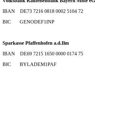
Volksbank Raiffeisenbank Bayern Mitte eG
IBAN DE73 7216 0818 0002 5104 72
BIC GENODEF1INP
Sparkasse Pfaffenhofen a.d.Ilm
IBAN DE69 7215 1650 0000 0174 75
BIC BYLADEM1PAF