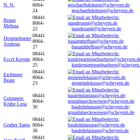
N. N.
8064-
24
geschaeftsleitung@scheyern.de
08441
Braun
8064-
Melissa
22
standesamt@scheyern.de
08441
Demmelmeier
8064-
Andreas
27
bauamttiefbau@scheyern.de
08441
Eccel Kerstin
8064-
25
kindergartengebuehren@scheyern
08441
Eichinger
8064-
Beate
23
gemeindekasse@scheyern.de
08441
Grimmert-
8064-
Köthe Lena
30
bauleitplanung@scheyern.de;
grundstueckswesen@scheyern.de
08441
Gruber Tanja
8064-
36
bauleitplanung@scheyern.de
08441