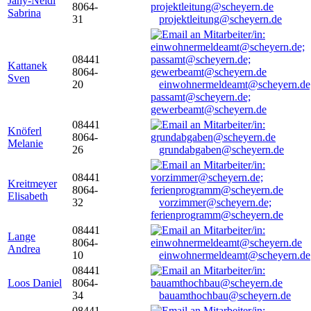
Jany-Neidl
8064-
Sabrina
31
projektleitung@scheyern.de
08441
Kattanek
8064-
Sven
20
einwohnermeldeamt@scheyern.de
passamt@scheyern.de;
gewerbeamt@scheyern.de
08441
Knöferl
8064-
Melanie
26
grundabgaben@scheyern.de
08441
Kreitmeyer
8064-
Elisabeth
32
vorzimmer@scheyern.de;
ferienprogramm@scheyern.de
08441
Lange
8064-
Andrea
10
einwohnermeldeamt@scheyern.de
08441
Loos Daniel
8064-
34
bauamthochbau@scheyern.de
08441