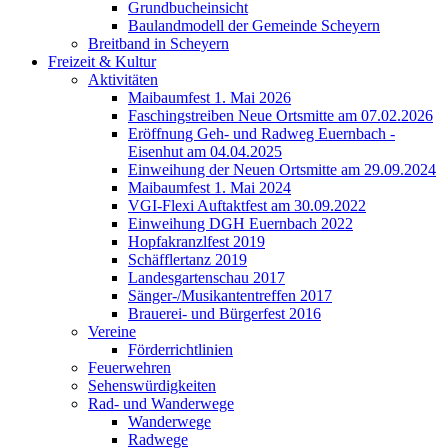
Grundbucheinsicht
Baulandmodell der Gemeinde Scheyern
Breitband in Scheyern
Freizeit & Kultur
Aktivitäten
Maibaumfest 1. Mai 2026
Faschingstreiben Neue Ortsmitte am 07.02.2026
Eröffnung Geh- und Radweg Euernbach -
Eisenhut am 04.04.2025
Einweihung der Neuen Ortsmitte am 29.09.2024
Maibaumfest 1. Mai 2024
VGI-Flexi Auftaktfest am 30.09.2022
Einweihung DGH Euernbach 2022
Hopfakranzlfest 2019
Schäfflertanz 2019
Landesgartenschau 2017
Sänger-/Musikantentreffen 2017
Brauerei- und Bürgerfest 2016
Vereine
Förderrichtlinien
Feuerwehren
Sehenswürdigkeiten
Rad- und Wanderwege
Wanderwege
Radwege