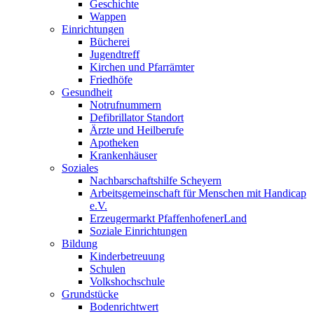
Geschichte
Wappen
Einrichtungen
Bücherei
Jugendtreff
Kirchen und Pfarrämter
Friedhöfe
Gesundheit
Notrufnummern
Defibrillator Standort
Ärzte und Heilberufe
Apotheken
Krankenhäuser
Soziales
Nachbarschaftshilfe Scheyern
Arbeitsgemeinschaft für Menschen mit Handicap
e.V.
Erzeugermarkt PfaffenhofenerLand
Soziale Einrichtungen
Bildung
Kinderbetreuung
Schulen
Volkshochschule
Grundstücke
Bodenrichtwert