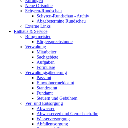
Ehrungen
Neue Ortsmitte
Schyren-Rundschau
Schyren-Rundschau - Archiv
Abgabetermine Rundschau
Externe Links
Rathaus & Service
Bürgermeister
Bürgersprechstunde
Verwaltung
Mitarbeiter
Sachgebiete
Aufgaben
Formulare
Verwaltungsgliederung
Passamt
Einwohnermeldeamt
Standesamt
Fundamt
Steuern und Gebühren
Ver- und Entsorgung
Abwasser
Abwasserverband Gerolsbach-Ilm
Wasserversorgung
Abfallentsorgung