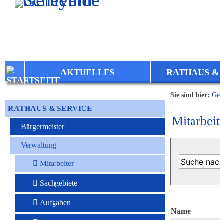
Zum Inhalt
,
zur Navigation
oder
zur Startseite
springen.
AKTUELLES
RATHAUS &
Sie sind hier:
Ge
RATHAUS & SERVICE
Mitarbeit
Bürgermeister
Verwaltung
Mitarbeiter
Sachgebiete
Aufgaben
Name