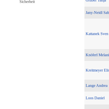
Gruber Tanja
Jany-Neidl Sab
Kattanek Sven
Knöferl Melan
Kreitmeyer Eli
Lange Andrea
Loos Daniel