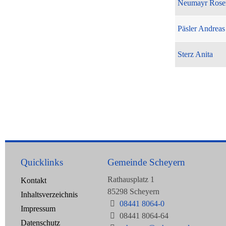
Neumayr Rose
Päsler Andreas
Sterz Anita
Quicklinks
Gemeinde Scheyern
Rathausplatz 1
Kontakt
85298 Scheyern
Inhaltsverzeichnis
08441 8064-0
Impressum
08441 8064-64
Datenschutz