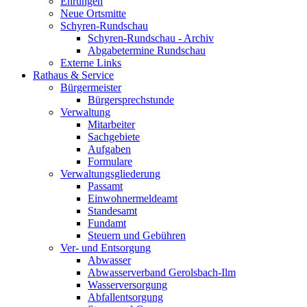
Ehrungen
Neue Ortsmitte
Schyren-Rundschau
Schyren-Rundschau - Archiv
Abgabetermine Rundschau
Externe Links
Rathaus & Service
Bürgermeister
Bürgersprechstunde
Verwaltung
Mitarbeiter
Sachgebiete
Aufgaben
Formulare
Verwaltungsgliederung
Passamt
Einwohnermeldeamt
Standesamt
Fundamt
Steuern und Gebühren
Ver- und Entsorgung
Abwasser
Abwasserverband Gerolsbach-Ilm
Wasserversorgung
Abfallentsorgung