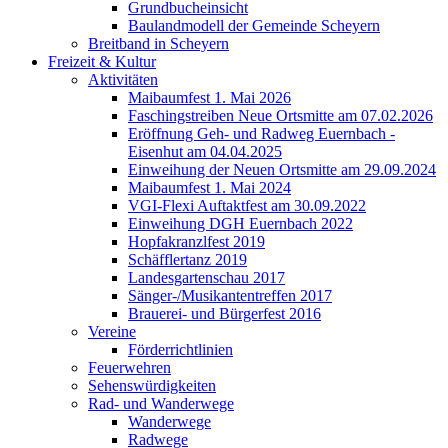
Grundbucheinsicht
Baulandmodell der Gemeinde Scheyern
Breitband in Scheyern
Freizeit & Kultur
Aktivitäten
Maibaumfest 1. Mai 2026
Faschingstreiben Neue Ortsmitte am 07.02.2026
Eröffnung Geh- und Radweg Euernbach -
Eisenhut am 04.04.2025
Einweihung der Neuen Ortsmitte am 29.09.2024
Maibaumfest 1. Mai 2024
VGI-Flexi Auftaktfest am 30.09.2022
Einweihung DGH Euernbach 2022
Hopfakranzlfest 2019
Schäfflertanz 2019
Landesgartenschau 2017
Sänger-/Musikantentreffen 2017
Brauerei- und Bürgerfest 2016
Vereine
Förderrichtlinien
Feuerwehren
Sehenswürdigkeiten
Rad- und Wanderwege
Wanderwege
Radwege