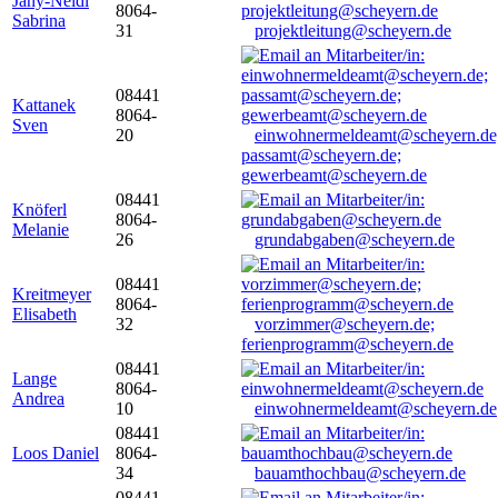
Jany-Neidl
8064-
Sabrina
31
projektleitung@scheyern.de
08441
Kattanek
8064-
Sven
20
einwohnermeldeamt@scheyern.de
passamt@scheyern.de;
gewerbeamt@scheyern.de
08441
Knöferl
8064-
Melanie
26
grundabgaben@scheyern.de
08441
Kreitmeyer
8064-
Elisabeth
32
vorzimmer@scheyern.de;
ferienprogramm@scheyern.de
08441
Lange
8064-
Andrea
10
einwohnermeldeamt@scheyern.de
08441
Loos Daniel
8064-
34
bauamthochbau@scheyern.de
08441