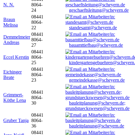
N. N.
8064-
24
geschaeftsleitung@scheyern.de
08441
Braun
8064-
Melissa
22
standesamt@scheyern.de
08441
Demmelmeier
8064-
Andreas
27
bauamttiefbau@scheyern.de
08441
Eccel Kerstin
8064-
25
kindergartengebuehren@scheyern
08441
Eichinger
8064-
Beate
23
gemeindekasse@scheyern.de
08441
Grimmert-
8064-
Köthe Lena
30
bauleitplanung@scheyern.de;
grundstueckswesen@scheyern.de
08441
Gruber Tanja
8064-
36
bauleitplanung@scheyern.de
08441