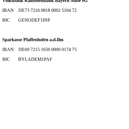
Volksbank Raiffeisenbank Bayern Mitte eG
IBAN DE73 7216 0818 0002 5104 72
BIC GENODEF1INP
Sparkasse Pfaffenhofen a.d.Ilm
IBAN DE69 7215 1650 0000 0174 75
BIC BYLADEM1PAF