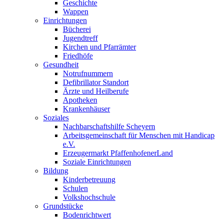
Geschichte
Wappen
Einrichtungen
Bücherei
Jugendtreff
Kirchen und Pfarrämter
Friedhöfe
Gesundheit
Notrufnummern
Defibrillator Standort
Ärzte und Heilberufe
Apotheken
Krankenhäuser
Soziales
Nachbarschaftshilfe Scheyern
Arbeitsgemeinschaft für Menschen mit Handicap
e.V.
Erzeugermarkt PfaffenhofenerLand
Soziale Einrichtungen
Bildung
Kinderbetreuung
Schulen
Volkshochschule
Grundstücke
Bodenrichtwert