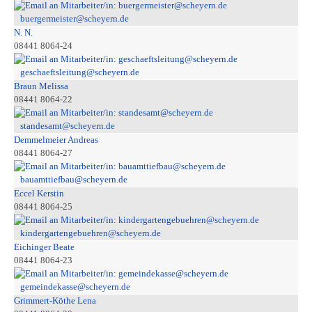
buergermeister@scheyern.de
N. N.
08441 8064-24
geschaeftsleitung@scheyern.de
Braun Melissa
08441 8064-22
standesamt@scheyern.de
Demmelmeier Andreas
08441 8064-27
bauamttiefbau@scheyern.de
Eccel Kerstin
08441 8064-25
kindergartengebuehren@scheyern.de
Eichinger Beate
08441 8064-23
gemeindekasse@scheyern.de
Grimmert-Köthe Lena