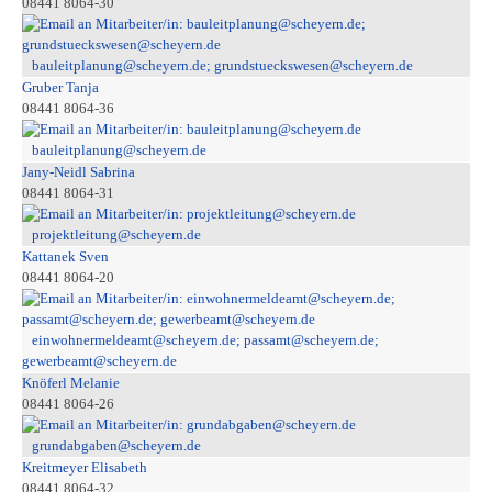
08441 8064-30
bauleitplanung@scheyern.de; grundstueckswesen@scheyern.de
Gruber Tanja
08441 8064-36
bauleitplanung@scheyern.de
Jany-Neidl Sabrina
08441 8064-31
projektleitung@scheyern.de
Kattanek Sven
08441 8064-20
einwohnermeldeamt@scheyern.de; passamt@scheyern.de;
gewerbeamt@scheyern.de
Knöferl Melanie
08441 8064-26
grundabgaben@scheyern.de
Kreitmeyer Elisabeth
08441 8064-32