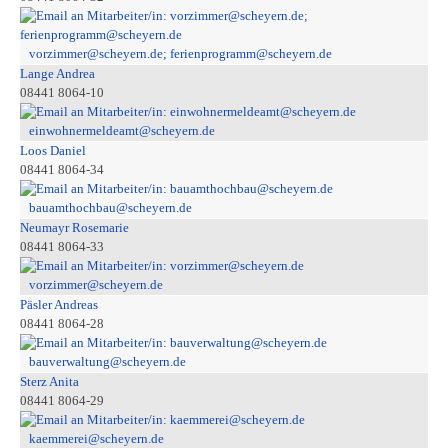
vorzimmer@scheyern.de; ferienprogramm@scheyern.de
Lange Andrea
08441 8064-10
einwohnermeldeamt@scheyern.de
Loos Daniel
08441 8064-34
bauamthochbau@scheyern.de
Neumayr Rosemarie
08441 8064-33
vorzimmer@scheyern.de
Päsler Andreas
08441 8064-28
bauverwaltung@scheyern.de
Sterz Anita
08441 8064-29
kaemmerei@scheyern.de