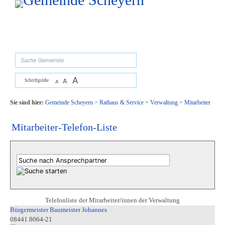
Zum Inhalt
,
zur Navigation
oder
zur Startseite
springen.
suchen
A
A
Schriftgröße
A
Sie sind hier:
Gemeinde Scheyern
>
Rathaus & Service
>
Verwaltung
>
Mitarbeiter
Mitarbeiter-Telefon-Liste
Telefonliste der Mitarbeiter/innen der Verwaltung
Bürgermeister Baumeister Johannes
08441 8064-21