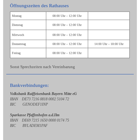
Öffnungszeiten des Rathauses
Montag
08:00 Uhr – 12:00 Uhr
Dienstag
08:00 Uhr – 12:00 Uhr
Mittwoch
08:00 Uhr – 12:00 Uhr
Donnerstag
08:00 Uhr – 12:00 Uhr
14:00 Uhr – 18:00 Uhr
Freitag
08:00 Uhr – 12:00 Uhr
Sonst Sprechzeiten nach Vereinbarung
Bankverbindungen:
Volksbank Raiffeisenbank Bayern Mitte eG
IBAN DE73 7216 0818 0002 5104 72
BIC GENODEF1INP
Sparkasse Pfaffenhofen a.d.Ilm
IBAN DE69 7215 1650 0000 0174 75
BIC BYLADEM1PAF