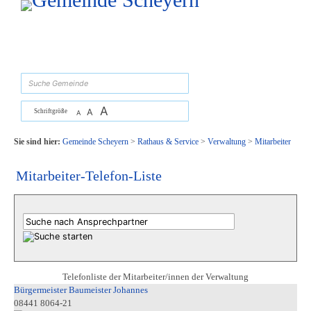
Zum Inhalt
,
zur Navigation
oder
zur Startseite
springen.
suchen
A
A
Schriftgröße
A
Sie sind hier:
Gemeinde Scheyern
>
Rathaus & Service
>
Verwaltung
>
Mitarbeiter
Mitarbeiter-Telefon-Liste
Telefonliste der Mitarbeiter/innen der Verwaltung
Bürgermeister Baumeister Johannes
08441 8064-21