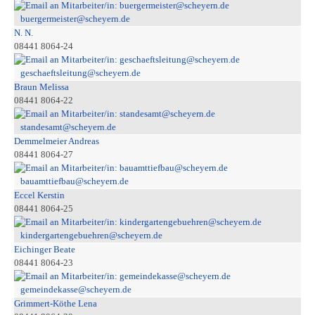
buergermeister@scheyern.de
N. N.
08441 8064-24
geschaeftsleitung@scheyern.de
Braun Melissa
08441 8064-22
standesamt@scheyern.de
Demmelmeier Andreas
08441 8064-27
bauamttiefbau@scheyern.de
Eccel Kerstin
08441 8064-25
kindergartengebuehren@scheyern.de
Eichinger Beate
08441 8064-23
gemeindekasse@scheyern.de
Grimmert-Köthe Lena