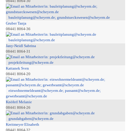
08441 8064-30
bauleitplanung@scheyern.de; grundstueckswesen@scheyern.de
Gruber Tanja
08441 8064-36
bauleitplanung@scheyern.de
Jany-Neidl Sabrina
08441 8064-31
projektleitung@scheyern.de
Kattanek Sven
08441 8064-20
einwohnermeldeamt@scheyern.de; passamt@scheyern.de;
gewerbeamt@scheyern.de
Knöferl Melanie
08441 8064-26
grundabgaben@scheyern.de
Kreitmeyer Elisabeth
08441 8064-32