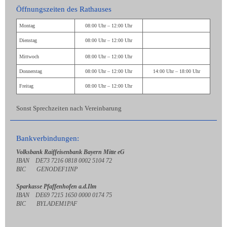
Öffnungszeiten des Rathauses
Montag
08:00 Uhr – 12:00 Uhr
Dienstag
08:00 Uhr – 12:00 Uhr
Mittwoch
08:00 Uhr – 12:00 Uhr
Donnerstag
08:00 Uhr – 12:00 Uhr
14:00 Uhr – 18:00 Uhr
Freitag
08:00 Uhr – 12:00 Uhr
Sonst Sprechzeiten nach Vereinbarung
Bankverbindungen:
Volksbank Raiffeisenbank Bayern Mitte eG
IBAN DE73 7216 0818 0002 5104 72
BIC GENODEF1INP
Sparkasse Pfaffenhofen a.d.Ilm
IBAN DE69 7215 1650 0000 0174 75
BIC BYLADEM1PAF