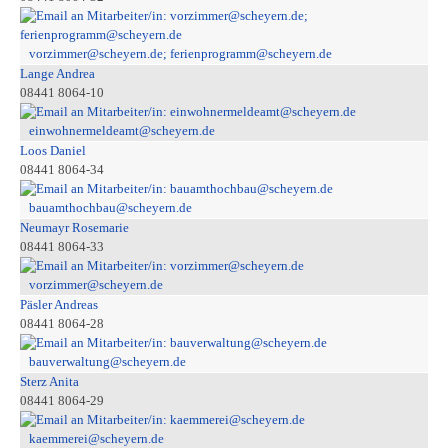
vorzimmer@scheyern.de; ferienprogramm@scheyern.de
Lange Andrea
08441 8064-10
einwohnermeldeamt@scheyern.de
Loos Daniel
08441 8064-34
bauamthochbau@scheyern.de
Neumayr Rosemarie
08441 8064-33
vorzimmer@scheyern.de
Päsler Andreas
08441 8064-28
bauverwaltung@scheyern.de
Sterz Anita
08441 8064-29
kaemmerei@scheyern.de