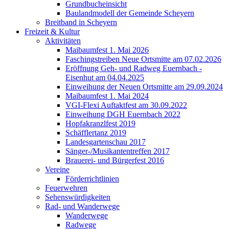
Grundbucheinsicht
Baulandmodell der Gemeinde Scheyern
Breitband in Scheyern
Freizeit & Kultur
Aktivitäten
Maibaumfest 1. Mai 2026
Faschingstreiben Neue Ortsmitte am 07.02.2026
Eröffnung Geh- und Radweg Euernbach -
Eisenhut am 04.04.2025
Einweihung der Neuen Ortsmitte am 29.09.2024
Maibaumfest 1. Mai 2024
VGI-Flexi Auftaktfest am 30.09.2022
Einweihung DGH Euernbach 2022
Hopfakranzlfest 2019
Schäfflertanz 2019
Landesgartenschau 2017
Sänger-/Musikantentreffen 2017
Brauerei- und Bürgerfest 2016
Vereine
Förderrichtlinien
Feuerwehren
Sehenswürdigkeiten
Rad- und Wanderwege
Wanderwege
Radwege