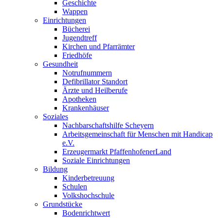
Geschichte
Wappen
Einrichtungen
Bücherei
Jugendtreff
Kirchen und Pfarrämter
Friedhöfe
Gesundheit
Notrufnummern
Defibrillator Standort
Ärzte und Heilberufe
Apotheken
Krankenhäuser
Soziales
Nachbarschaftshilfe Scheyern
Arbeitsgemeinschaft für Menschen mit Handicap
e.V.
Erzeugermarkt PfaffenhofenerLand
Soziale Einrichtungen
Bildung
Kinderbetreuung
Schulen
Volkshochschule
Grundstücke
Bodenrichtwert