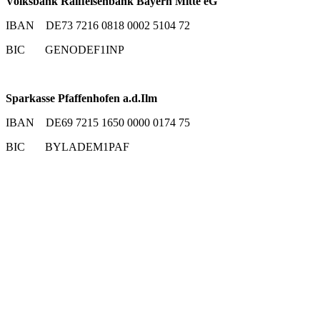
Volksbank Raiffeisenbank Bayern Mitte eG
IBAN DE73 7216 0818 0002 5104 72
BIC GENODEF1INP
Sparkasse Pfaffenhofen a.d.Ilm
IBAN DE69 7215 1650 0000 0174 75
BIC BYLADEM1PAF