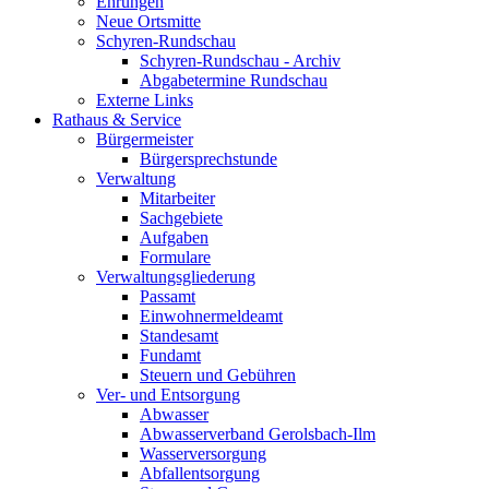
Ehrungen
Neue Ortsmitte
Schyren-Rundschau
Schyren-Rundschau - Archiv
Abgabetermine Rundschau
Externe Links
Rathaus & Service
Bürgermeister
Bürgersprechstunde
Verwaltung
Mitarbeiter
Sachgebiete
Aufgaben
Formulare
Verwaltungsgliederung
Passamt
Einwohnermeldeamt
Standesamt
Fundamt
Steuern und Gebühren
Ver- und Entsorgung
Abwasser
Abwasserverband Gerolsbach-Ilm
Wasserversorgung
Abfallentsorgung