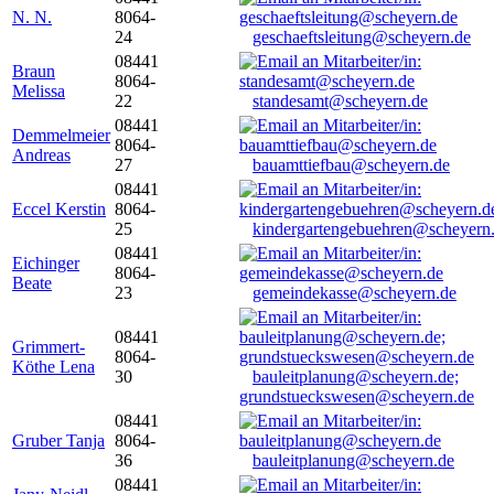
N. N.
8064-
24
geschaeftsleitung@scheyern.de
08441
Braun
8064-
Melissa
22
standesamt@scheyern.de
08441
Demmelmeier
8064-
Andreas
27
bauamttiefbau@scheyern.de
08441
Eccel Kerstin
8064-
25
kindergartengebuehren@scheyern
08441
Eichinger
8064-
Beate
23
gemeindekasse@scheyern.de
08441
Grimmert-
8064-
Köthe Lena
30
bauleitplanung@scheyern.de;
grundstueckswesen@scheyern.de
08441
Gruber Tanja
8064-
36
bauleitplanung@scheyern.de
08441