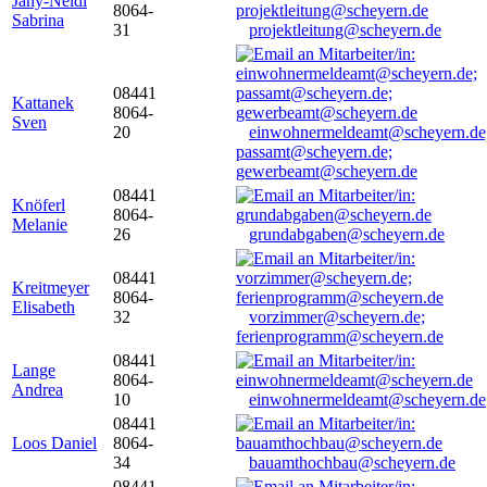
Jany-Neidl
8064-
Sabrina
31
projektleitung@scheyern.de
08441
Kattanek
8064-
Sven
20
einwohnermeldeamt@scheyern.de
passamt@scheyern.de;
gewerbeamt@scheyern.de
08441
Knöferl
8064-
Melanie
26
grundabgaben@scheyern.de
08441
Kreitmeyer
8064-
Elisabeth
32
vorzimmer@scheyern.de;
ferienprogramm@scheyern.de
08441
Lange
8064-
Andrea
10
einwohnermeldeamt@scheyern.de
08441
Loos Daniel
8064-
34
bauamthochbau@scheyern.de
08441