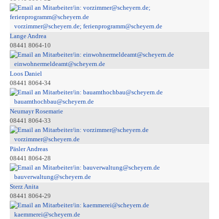
vorzimmer@scheyern.de; ferienprogramm@scheyern.de
Lange Andrea
08441 8064-10
einwohnermeldeamt@scheyern.de
Loos Daniel
08441 8064-34
bauamthochbau@scheyern.de
Neumayr Rosemarie
08441 8064-33
vorzimmer@scheyern.de
Päsler Andreas
08441 8064-28
bauverwaltung@scheyern.de
Sterz Anita
08441 8064-29
kaemmerei@scheyern.de