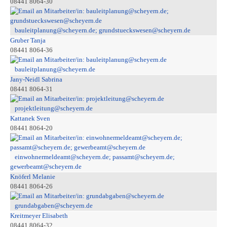
08441 8064-30
bauleitplanung@scheyern.de; grundstueckswesen@scheyern.de
Gruber Tanja
08441 8064-36
bauleitplanung@scheyern.de
Jany-Neidl Sabrina
08441 8064-31
projektleitung@scheyern.de
Kattanek Sven
08441 8064-20
einwohnermeldeamt@scheyern.de; passamt@scheyern.de;
gewerbeamt@scheyern.de
Knöferl Melanie
08441 8064-26
grundabgaben@scheyern.de
Kreitmeyer Elisabeth
08441 8064-32