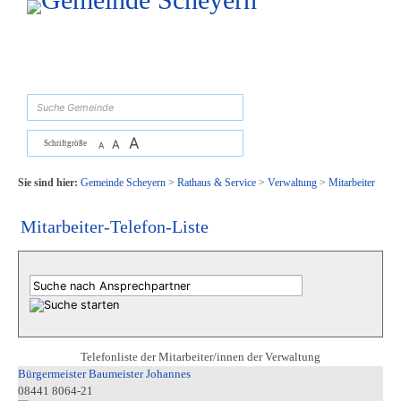
Zum Inhalt
,
zur Navigation
oder
zur Startseite
springen.
suchen
A
A
Schriftgröße
A
Sie sind hier:
Gemeinde Scheyern
>
Rathaus & Service
>
Verwaltung
>
Mitarbeiter
Mitarbeiter-Telefon-Liste
Telefonliste der Mitarbeiter/innen der Verwaltung
Bürgermeister Baumeister Johannes
08441 8064-21