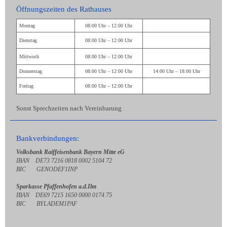
Öffnungszeiten des Rathauses
Montag
08:00 Uhr – 12:00 Uhr
Dienstag
08:00 Uhr – 12:00 Uhr
Mittwoch
08:00 Uhr – 12:00 Uhr
Donnerstag
08:00 Uhr – 12:00 Uhr
14:00 Uhr – 18:00 Uhr
Freitag
08:00 Uhr – 12:00 Uhr
Sonst Sprechzeiten nach Vereinbarung
Bankverbindungen:
Volksbank Raiffeisenbank Bayern Mitte eG
IBAN DE73 7216 0818 0002 5104 72
BIC GENODEF1INP
Sparkasse Pfaffenhofen a.d.Ilm
IBAN DE69 7215 1650 0000 0174 75
BIC BYLADEM1PAF