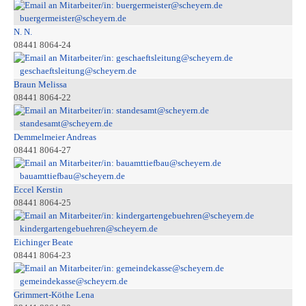
buergermeister@scheyern.de
N. N.
08441 8064-24
geschaeftsleitung@scheyern.de
Braun Melissa
08441 8064-22
standesamt@scheyern.de
Demmelmeier Andreas
08441 8064-27
bauamttiefbau@scheyern.de
Eccel Kerstin
08441 8064-25
kindergartengebuehren@scheyern.de
Eichinger Beate
08441 8064-23
gemeindekasse@scheyern.de
Grimmert-Köthe Lena