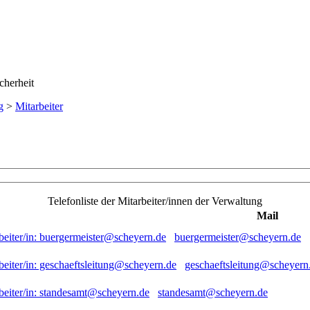
g
>
Mitarbeiter
Telefonliste der Mitarbeiter/innen der Verwaltung
Mail
buergermeister@scheyern.de
geschaeftsleitung@scheyern
standesamt@scheyern.de