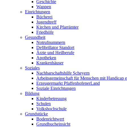
Geschichte
Wappen
Einrichtungen
Bücherei
Jugendtreff
Kirchen und Pfarrämter
Friedhöfe
Gesundheit
Notrufnummern
Defibrillator Standort
Ärzte und Heilberufe
Apotheken
Krankenhäuser
Soziales
Nachbarschaftshilfe Scheyern
Arbeitsgemeinschaft für Menschen mit Handicap e
Erzeugermarkt PfaffenhofenerLand
Soziale Einrichtungen
Bildung
Kinderbetreuung
Schulen
Volkshochschule
Grundstücke
Bodenrichtwert
Grundbucheinsicht