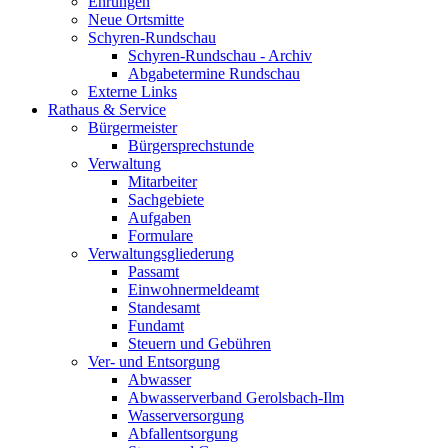
Ehrungen
Neue Ortsmitte
Schyren-Rundschau
Schyren-Rundschau - Archiv
Abgabetermine Rundschau
Externe Links
Rathaus & Service
Bürgermeister
Bürgersprechstunde
Verwaltung
Mitarbeiter
Sachgebiete
Aufgaben
Formulare
Verwaltungsgliederung
Passamt
Einwohnermeldeamt
Standesamt
Fundamt
Steuern und Gebühren
Ver- und Entsorgung
Abwasser
Abwasserverband Gerolsbach-Ilm
Wasserversorgung
Abfallentsorgung