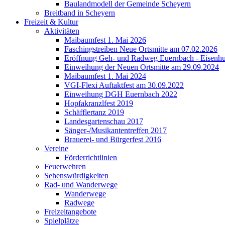
Baulandmodell der Gemeinde Scheyern
Breitband in Scheyern
Freizeit & Kultur
Aktivitäten
Maibaumfest 1. Mai 2026
Faschingstreiben Neue Ortsmitte am 07.02.2026
Eröffnung Geh- und Radweg Euernbach - Eisenhu
Einweihung der Neuen Ortsmitte am 29.09.2024
Maibaumfest 1. Mai 2024
VGI-Flexi Auftaktfest am 30.09.2022
Einweihung DGH Euernbach 2022
Hopfakranzlfest 2019
Schäfflertanz 2019
Landesgartenschau 2017
Sänger-/Musikantentreffen 2017
Brauerei- und Bürgerfest 2016
Vereine
Förderrichtlinien
Feuerwehren
Sehenswürdigkeiten
Rad- und Wanderwege
Wanderwege
Radwege
Freizeitangebote
Spielplätze