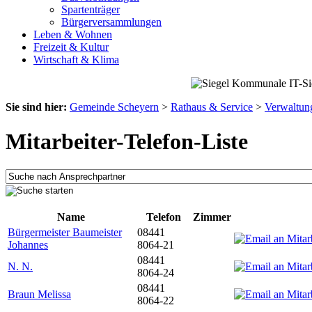
Spartenträger
Bürgerversammlungen
Leben & Wohnen
Freizeit & Kultur
Wirtschaft & Klima
Sie sind hier:
Gemeinde Scheyern
>
Rathaus & Service
>
Verwaltun
Mitarbeiter-Telefon-Liste
Name
Telefon
Zimmer
Bürgermeister Baumeister
08441
Johannes
8064-21
08441
N. N.
8064-24
08441
Braun Melissa
8064-22