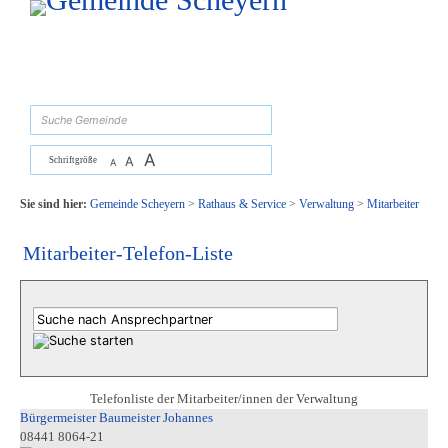
Zum Inhalt
,
zur Navigation
oder
zur Startseite
springen.
suchen
A
A
Schriftgröße
A
Sie sind hier:
Gemeinde Scheyern
>
Rathaus & Service
>
Verwaltung
>
Mitarbeiter
Mitarbeiter-Telefon-Liste
Telefonliste der Mitarbeiter/innen der Verwaltung
Bürgermeister Baumeister Johannes
08441 8064-21