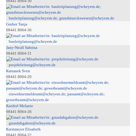
08441 8064-30
bauleitplanung@scheyern.de; grundstueckswesen@scheyern.de
Gruber Tanja
08441 8064-36
bauleitplanung@scheyern.de
Jany-Neidl Sabrina
08441 8064-31
projektleitung@scheyern.de
Kattanek Sven
08441 8064-20
einwohnermeldeamt@scheyern.de; passamt@scheyern.de;
gewerbeamt@scheyern.de
Knöferl Melanie
08441 8064-26
grundabgaben@scheyern.de
Kreitmeyer Elisabeth
08441 8064-32