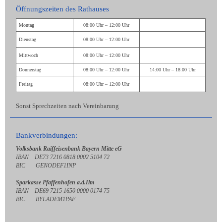
Öffnungszeiten des Rathauses
Montag
08:00 Uhr – 12:00 Uhr
Dienstag
08:00 Uhr – 12:00 Uhr
Mittwoch
08:00 Uhr – 12:00 Uhr
Donnerstag
08:00 Uhr – 12:00 Uhr
14:00 Uhr – 18:00 Uhr
Freitag
08:00 Uhr – 12:00 Uhr
Sonst Sprechzeiten nach Vereinbarung
Bankverbindungen:
Volksbank Raiffeisenbank Bayern Mitte eG
IBAN DE73 7216 0818 0002 5104 72
BIC GENODEF1INP
Sparkasse Pfaffenhofen a.d.Ilm
IBAN DE69 7215 1650 0000 0174 75
BIC BYLADEM1PAF