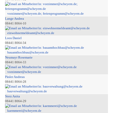
vorzimmer@scheyern.de; ferienprogramm@scheyern.de
Lange Andrea
08441 8064-10
einwohnermeldeamt@scheyern.de
Loos Daniel
08441 8064-34
bauamthochbau@scheyern.de
Neumayr Rosemarie
08441 8064-33
vorzimmer@scheyern.de
Päsler Andreas
08441 8064-28
bauverwaltung@scheyern.de
Sterz Anita
08441 8064-29
kaemmerei@scheyern.de