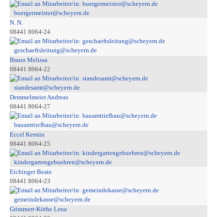
buergermeister@scheyern.de
N. N.
08441 8064-24
geschaeftsleitung@scheyern.de
Braun Melissa
08441 8064-22
standesamt@scheyern.de
Demmelmeier Andreas
08441 8064-27
bauamttiefbau@scheyern.de
Eccel Kerstin
08441 8064-25
kindergartengebuehren@scheyern.de
Eichinger Beate
08441 8064-23
gemeindekasse@scheyern.de
Grimmert-Köthe Lena