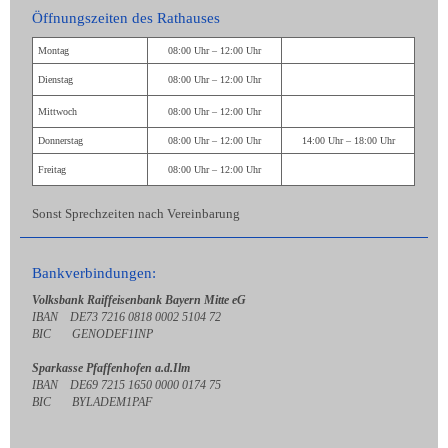
Öffnungszeiten des Rathauses
Montag
08:00 Uhr – 12:00 Uhr
Dienstag
08:00 Uhr – 12:00 Uhr
Mittwoch
08:00 Uhr – 12:00 Uhr
Donnerstag
08:00 Uhr – 12:00 Uhr
14:00 Uhr – 18:00 Uhr
Freitag
08:00 Uhr – 12:00 Uhr
Sonst Sprechzeiten nach Vereinbarung
Bankverbindungen:
Volksbank Raiffeisenbank Bayern Mitte eG
IBAN DE73 7216 0818 0002 5104 72
BIC GENODEF1INP
Sparkasse Pfaffenhofen a.d.Ilm
IBAN DE69 7215 1650 0000 0174 75
BIC BYLADEM1PAF