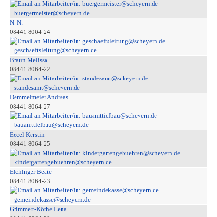
buergermeister@scheyern.de
N. N.
08441 8064-24
geschaeftsleitung@scheyern.de
Braun Melissa
08441 8064-22
standesamt@scheyern.de
Demmelmeier Andreas
08441 8064-27
bauamttiefbau@scheyern.de
Eccel Kerstin
08441 8064-25
kindergartengebuehren@scheyern.de
Eichinger Beate
08441 8064-23
gemeindekasse@scheyern.de
Grimmert-Köthe Lena