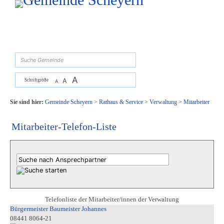
Zum Inhalt
,
zur Navigation
oder
zur Startseite
springen.
suchen
A
A
Schriftgröße
A
Sie sind hier:
Gemeinde Scheyern
>
Rathaus & Service
>
Verwaltung
>
Mitarbeiter
Mitarbeiter-Telefon-Liste
Telefonliste der Mitarbeiter/innen der Verwaltung
Bürgermeister Baumeister Johannes
08441 8064-21