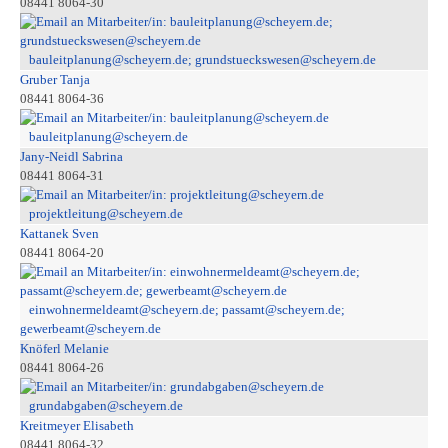
08441 8064-30
bauleitplanung@scheyern.de; grundstueckswesen@scheyern.de
Gruber Tanja
08441 8064-36
bauleitplanung@scheyern.de
Jany-Neidl Sabrina
08441 8064-31
projektleitung@scheyern.de
Kattanek Sven
08441 8064-20
einwohnermeldeamt@scheyern.de; passamt@scheyern.de;
gewerbeamt@scheyern.de
Knöferl Melanie
08441 8064-26
grundabgaben@scheyern.de
Kreitmeyer Elisabeth
08441 8064-32