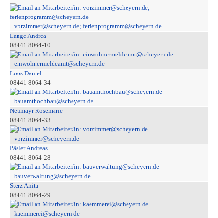
vorzimmer@scheyern.de; ferienprogramm@scheyern.de
Lange Andrea
08441 8064-10
einwohnermeldeamt@scheyern.de
Loos Daniel
08441 8064-34
bauamthochbau@scheyern.de
Neumayr Rosemarie
08441 8064-33
vorzimmer@scheyern.de
Päsler Andreas
08441 8064-28
bauverwaltung@scheyern.de
Sterz Anita
08441 8064-29
kaemmerei@scheyern.de