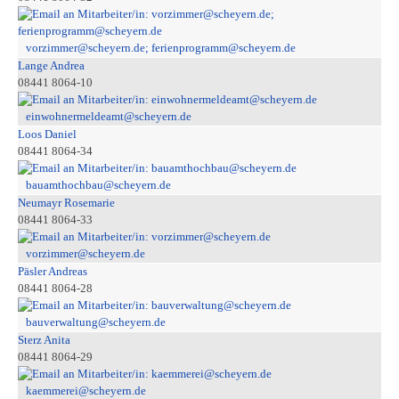
vorzimmer@scheyern.de; ferienprogramm@scheyern.de
Lange Andrea
08441 8064-10
einwohnermeldeamt@scheyern.de
Loos Daniel
08441 8064-34
bauamthochbau@scheyern.de
Neumayr Rosemarie
08441 8064-33
vorzimmer@scheyern.de
Päsler Andreas
08441 8064-28
bauverwaltung@scheyern.de
Sterz Anita
08441 8064-29
kaemmerei@scheyern.de