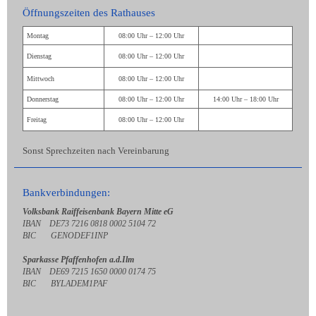
Öffnungszeiten des Rathauses
Montag
08:00 Uhr – 12:00 Uhr
Dienstag
08:00 Uhr – 12:00 Uhr
Mittwoch
08:00 Uhr – 12:00 Uhr
Donnerstag
08:00 Uhr – 12:00 Uhr
14:00 Uhr – 18:00 Uhr
Freitag
08:00 Uhr – 12:00 Uhr
Sonst Sprechzeiten nach Vereinbarung
Bankverbindungen:
Volksbank Raiffeisenbank Bayern Mitte eG
IBAN DE73 7216 0818 0002 5104 72
BIC GENODEF1INP
Sparkasse Pfaffenhofen a.d.Ilm
IBAN DE69 7215 1650 0000 0174 75
BIC BYLADEM1PAF