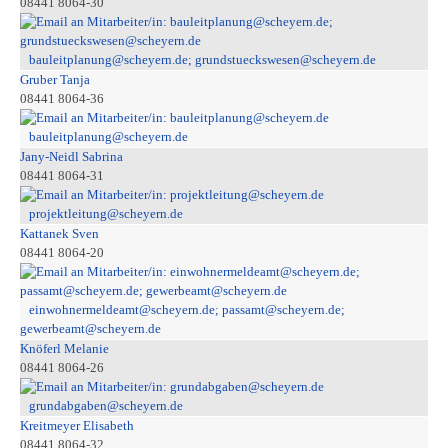
08441 8064-30
bauleitplanung@scheyern.de; grundstueckswesen@scheyern.de
Gruber Tanja
08441 8064-36
bauleitplanung@scheyern.de
Jany-Neidl Sabrina
08441 8064-31
projektleitung@scheyern.de
Kattanek Sven
08441 8064-20
einwohnermeldeamt@scheyern.de; passamt@scheyern.de;
gewerbeamt@scheyern.de
Knöferl Melanie
08441 8064-26
grundabgaben@scheyern.de
Kreitmeyer Elisabeth
08441 8064-32