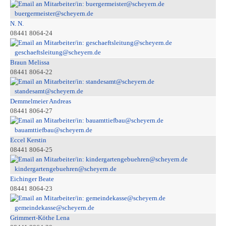
buergermeister@scheyern.de
N. N.
08441 8064-24
geschaeftsleitung@scheyern.de
Braun Melissa
08441 8064-22
standesamt@scheyern.de
Demmelmeier Andreas
08441 8064-27
bauamttiefbau@scheyern.de
Eccel Kerstin
08441 8064-25
kindergartengebuehren@scheyern.de
Eichinger Beate
08441 8064-23
gemeindekasse@scheyern.de
Grimmert-Köthe Lena