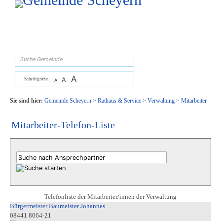
Zum Inhalt
,
zur Navigation
oder
zur Startseite
springen.
suchen
A
A
Schriftgröße
A
Sie sind hier:
Gemeinde Scheyern
>
Rathaus & Service
>
Verwaltung
>
Mitarbeiter
Mitarbeiter-Telefon-Liste
Telefonliste der Mitarbeiter/innen der Verwaltung
Bürgermeister Baumeister Johannes
08441 8064-21