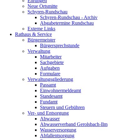
Ehrungen
Neue Ortsmitte
Schyren-Rundschau
Schyren-Rundschau - Archiv
Abgabetermine Rundschau
Externe Links
Rathaus & Service
Bürgermeister
Bürgersprechstunde
Verwaltung
Mitarbeiter
Sachgebiete
Aufgaben
Formulare
Verwaltungsgliederung
Passamt
Einwohnermeldeamt
Standesamt
Fundamt
Steuern und Gebühren
Ver- und Entsorgung
Abwasser
Abwasserverband Gerolsbach-Ilm
Wasserversorgung
Abfallentsorgung