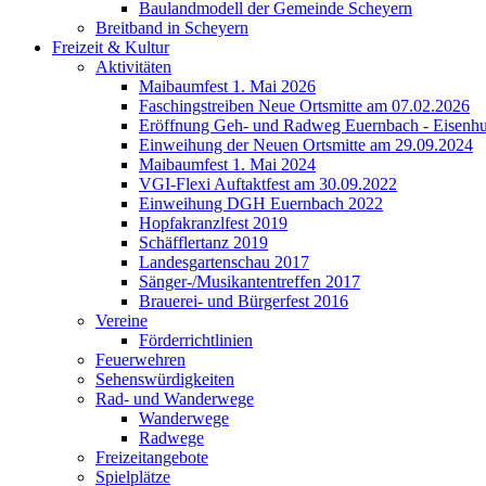
Baulandmodell der Gemeinde Scheyern
Breitband in Scheyern
Freizeit & Kultur
Aktivitäten
Maibaumfest 1. Mai 2026
Faschingstreiben Neue Ortsmitte am 07.02.2026
Eröffnung Geh- und Radweg Euernbach - Eisenhu
Einweihung der Neuen Ortsmitte am 29.09.2024
Maibaumfest 1. Mai 2024
VGI-Flexi Auftaktfest am 30.09.2022
Einweihung DGH Euernbach 2022
Hopfakranzlfest 2019
Schäfflertanz 2019
Landesgartenschau 2017
Sänger-/Musikantentreffen 2017
Brauerei- und Bürgerfest 2016
Vereine
Förderrichtlinien
Feuerwehren
Sehenswürdigkeiten
Rad- und Wanderwege
Wanderwege
Radwege
Freizeitangebote
Spielplätze