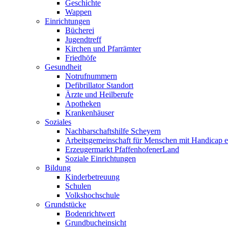
Geschichte
Wappen
Einrichtungen
Bücherei
Jugendtreff
Kirchen und Pfarrämter
Friedhöfe
Gesundheit
Notrufnummern
Defibrillator Standort
Ärzte und Heilberufe
Apotheken
Krankenhäuser
Soziales
Nachbarschaftshilfe Scheyern
Arbeitsgemeinschaft für Menschen mit Handicap e
Erzeugermarkt PfaffenhofenerLand
Soziale Einrichtungen
Bildung
Kinderbetreuung
Schulen
Volkshochschule
Grundstücke
Bodenrichtwert
Grundbucheinsicht