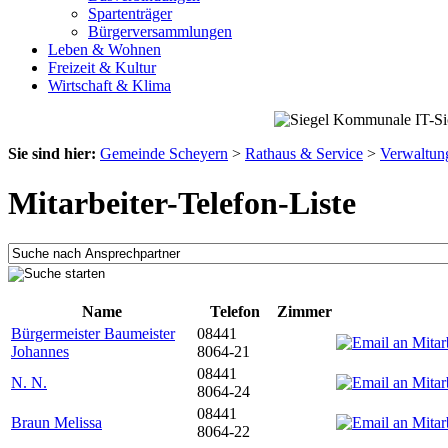
Spartenträger
Bürgerversammlungen
Leben & Wohnen
Freizeit & Kultur
Wirtschaft & Klima
Sie sind hier:
Gemeinde Scheyern
>
Rathaus & Service
>
Verwaltun
Mitarbeiter-Telefon-Liste
Name
Telefon
Zimmer
Bürgermeister Baumeister
08441
Johannes
8064-21
08441
N. N.
8064-24
08441
Braun Melissa
8064-22