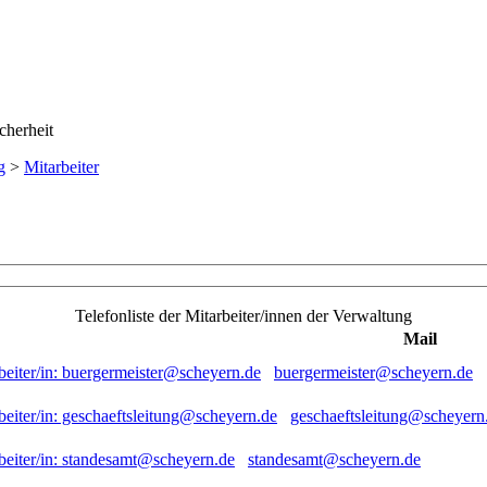
g
>
Mitarbeiter
Telefonliste der Mitarbeiter/innen der Verwaltung
Mail
buergermeister@scheyern.de
geschaeftsleitung@scheyern
standesamt@scheyern.de