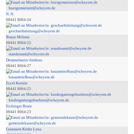
buergermeister@scheyern.de
N. N.
08441 8064-24
geschaeftsleitung@scheyern.de
Braun Melissa
08441 8064-22
standesamt@scheyern.de
Demmelmeier Andreas
08441 8064-27
bauamttiefbau@scheyern.de
Eccel Kerstin
08441 8064-25
kindergartengebuehren@scheyern.de
Eichinger Beate
08441 8064-23
gemeindekasse@scheyern.de
Grimmert-Köthe Lena