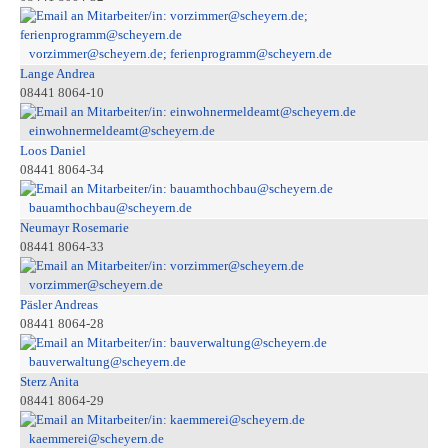
vorzimmer@scheyern.de; ferienprogramm@scheyern.de
Lange Andrea
08441 8064-10
einwohnermeldeamt@scheyern.de
Loos Daniel
08441 8064-34
bauamthochbau@scheyern.de
Neumayr Rosemarie
08441 8064-33
vorzimmer@scheyern.de
Päsler Andreas
08441 8064-28
bauverwaltung@scheyern.de
Sterz Anita
08441 8064-29
kaemmerei@scheyern.de