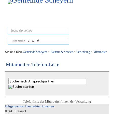
Zum Inhalt
,
zur Navigation
oder
zur Startseite
springen.
suchen
A
A
Schriftgröße
A
Sie sind hier:
Gemeinde Scheyern
>
Rathaus & Service
>
Verwaltung
>
Mitarbeiter
Mitarbeiter-Telefon-Liste
Telefonliste der Mitarbeiter/innen der Verwaltung
Bürgermeister Baumeister Johannes
08441 8064-21