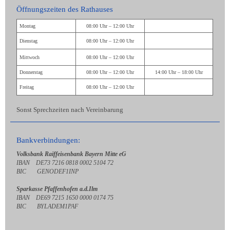
Öffnungszeiten des Rathauses
Montag
08:00 Uhr – 12:00 Uhr
Dienstag
08:00 Uhr – 12:00 Uhr
Mittwoch
08:00 Uhr – 12:00 Uhr
Donnerstag
08:00 Uhr – 12:00 Uhr
14:00 Uhr – 18:00 Uhr
Freitag
08:00 Uhr – 12:00 Uhr
Sonst Sprechzeiten nach Vereinbarung
Bankverbindungen:
Volksbank Raiffeisenbank Bayern Mitte eG
IBAN DE73 7216 0818 0002 5104 72
BIC GENODEF1INP
Sparkasse Pfaffenhofen a.d.Ilm
IBAN DE69 7215 1650 0000 0174 75
BIC BYLADEM1PAF