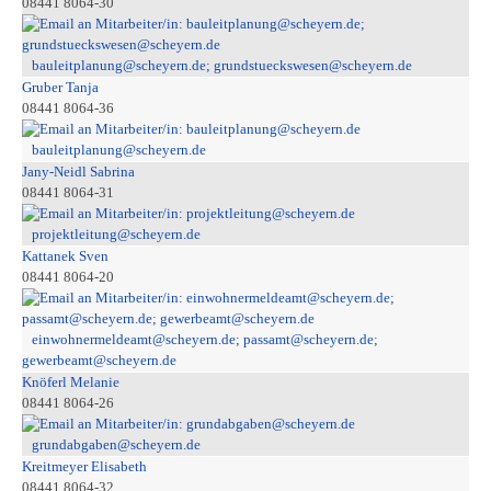
08441 8064-30
bauleitplanung@scheyern.de; grundstueckswesen@scheyern.de
Gruber Tanja
08441 8064-36
bauleitplanung@scheyern.de
Jany-Neidl Sabrina
08441 8064-31
projektleitung@scheyern.de
Kattanek Sven
08441 8064-20
einwohnermeldeamt@scheyern.de; passamt@scheyern.de;
gewerbeamt@scheyern.de
Knöferl Melanie
08441 8064-26
grundabgaben@scheyern.de
Kreitmeyer Elisabeth
08441 8064-32