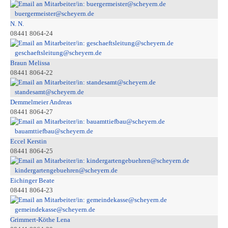
buergermeister@scheyern.de
N. N.
08441 8064-24
geschaeftsleitung@scheyern.de
Braun Melissa
08441 8064-22
standesamt@scheyern.de
Demmelmeier Andreas
08441 8064-27
bauamttiefbau@scheyern.de
Eccel Kerstin
08441 8064-25
kindergartengebuehren@scheyern.de
Eichinger Beate
08441 8064-23
gemeindekasse@scheyern.de
Grimmert-Köthe Lena