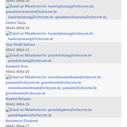
08441 8064-30
bauleitplanung@scheyern.de; grundstueckswesen@scheyern.de
Gruber Tanja
08441 8064-36
bauleitplanung@scheyern.de
Jany-Neidl Sabrina
08441 8064-31
projektleitung@scheyern.de
Kattanek Sven
08441 8064-20
einwohnermeldeamt@scheyern.de; passamt@scheyern.de;
gewerbeamt@scheyern.de
Knöferl Melanie
08441 8064-26
grundabgaben@scheyern.de
Kreitmeyer Elisabeth
08441 8064-32