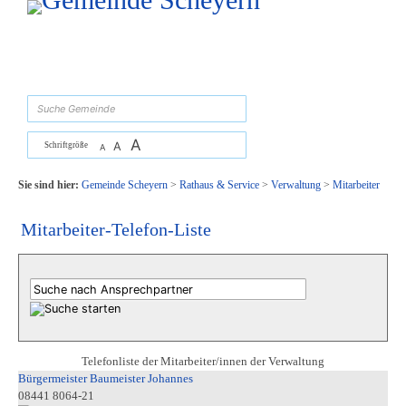
Zum Inhalt
,
zur Navigation
oder
zur Startseite
springen.
suchen
A
A
Schriftgröße
A
Sie sind hier:
Gemeinde Scheyern
>
Rathaus & Service
>
Verwaltung
>
Mitarbeiter
Mitarbeiter-Telefon-Liste
Telefonliste der Mitarbeiter/innen der Verwaltung
Bürgermeister Baumeister Johannes
08441 8064-21