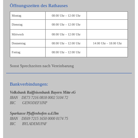
Öffnungszeiten des Rathauses
Montag
08:00 Uhr – 12:00 Uhr
Dienstag
08:00 Uhr – 12:00 Uhr
Mittwoch
08:00 Uhr – 12:00 Uhr
Donnerstag
08:00 Uhr – 12:00 Uhr
14:00 Uhr – 18:00 Uhr
Freitag
08:00 Uhr – 12:00 Uhr
Sonst Sprechzeiten nach Vereinbarung
Bankverbindungen:
Volksbank Raiffeisenbank Bayern Mitte eG
IBAN DE73 7216 0818 0002 5104 72
BIC GENODEF1INP
Sparkasse Pfaffenhofen a.d.Ilm
IBAN DE69 7215 1650 0000 0174 75
BIC BYLADEM1PAF