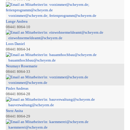
vorzimmer@scheyern.de; ferienprogramm@scheyern.de
Lange Andrea
08441 8064-10
einwohnermeldeamt@scheyern.de
Loos Daniel
08441 8064-34
bauamthochbau@scheyern.de
Neumayr Rosemarie
08441 8064-33
vorzimmer@scheyern.de
Päsler Andreas
08441 8064-28
bauverwaltung@scheyern.de
Sterz Anita
08441 8064-29
kaemmerei@scheyern.de