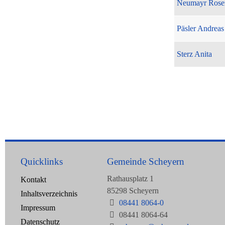
Neumayr Rose
Päsler Andreas
Sterz Anita
Quicklinks
Gemeinde Scheyern
Rathausplatz 1
Kontakt
85298 Scheyern
Inhaltsverzeichnis
08441 8064-0
Impressum
08441 8064-64
Datenschutz