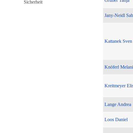
Gruber Tanja
Jany-Neidl Sab
Kattanek Sven
Knöferl Melan
Kreitmeyer Eli
Lange Andrea
Loos Daniel