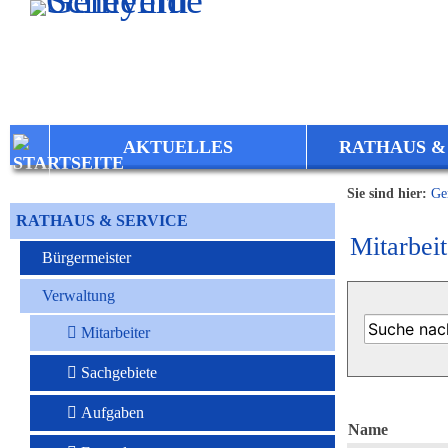
Zum Inhalt
,
zur Navigation
oder
zur Startseite
springen.
AKTUELLES
RATHAUS &
Sie sind hier:
Ge
RATHAUS & SERVICE
Mitarbeit
Bürgermeister
Verwaltung
Mitarbeiter
Sachgebiete
Aufgaben
Name