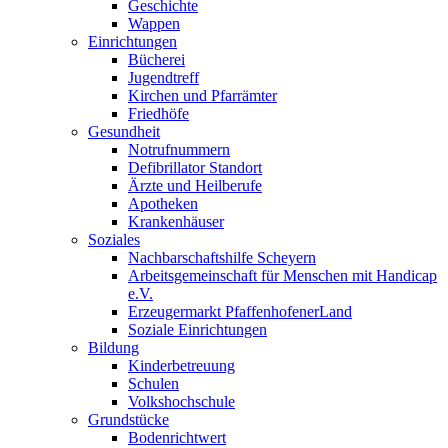
Geschichte
Wappen
Einrichtungen
Bücherei
Jugendtreff
Kirchen und Pfarrämter
Friedhöfe
Gesundheit
Notrufnummern
Defibrillator Standort
Ärzte und Heilberufe
Apotheken
Krankenhäuser
Soziales
Nachbarschaftshilfe Scheyern
Arbeitsgemeinschaft für Menschen mit Handicap
e.V.
Erzeugermarkt PfaffenhofenerLand
Soziale Einrichtungen
Bildung
Kinderbetreuung
Schulen
Volkshochschule
Grundstücke
Bodenrichtwert