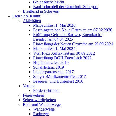
Grundbucheinsicht
Baulandmodell der Gemeinde Scheyern
Breitband in Scheyern
Freizeit & Kultur
Aktivitäten
Maibaumfest 1. Mai 2026
Faschingstreiben Neue Ortsmitte am 07.02.2026
Eröffnung Geh- und Radweg Euernbach -
Eisenhut am 04.04.2025
Einweihung der Neuen Ortsmitte am 29.09.2024
Maibaumfest 1. Mai 2024
VGI-Flexi Auftaktfest am 30.09.2022
Einweihung DGH Euernbach 2022
Hopfakranzlfest 2019
Schäfflertanz 2019
Landesgartenschau 2017
Sänger-/Musikantentreffen 2017
Brauerei- und Bürgerfest 2016
Vereine
Förderrichtlinien
Feuerwehren
Sehenswürdigkeiten
Rad- und Wanderwege
Wanderwege
Radwege