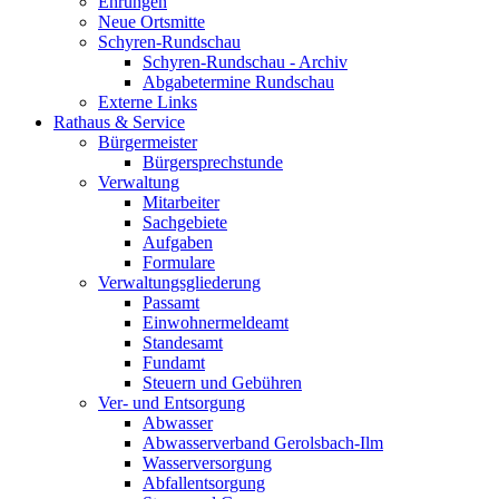
Ehrungen
Neue Ortsmitte
Schyren-Rundschau
Schyren-Rundschau - Archiv
Abgabetermine Rundschau
Externe Links
Rathaus & Service
Bürgermeister
Bürgersprechstunde
Verwaltung
Mitarbeiter
Sachgebiete
Aufgaben
Formulare
Verwaltungsgliederung
Passamt
Einwohnermeldeamt
Standesamt
Fundamt
Steuern und Gebühren
Ver- und Entsorgung
Abwasser
Abwasserverband Gerolsbach-Ilm
Wasserversorgung
Abfallentsorgung