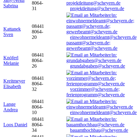
Jany-Neidl
8064-
Sabrina
31
projektleitung@scheyern.de
08441
Kattanek
8064-
Sven
20
einwohnermeldeamt@scheyern.de
passamt@scheyern.de;
gewerbeamt@scheyern.de
08441
Knöferl
8064-
Melanie
26
grundabgaben@scheyern.de
08441
Kreitmeyer
8064-
Elisabeth
32
vorzimmer@scheyern.de;
ferienprogramm@scheyern.de
08441
Lange
8064-
Andrea
10
einwohnermeldeamt@scheyern.de
08441
Loos Daniel
8064-
34
bauamthochbau@scheyern.de
08441