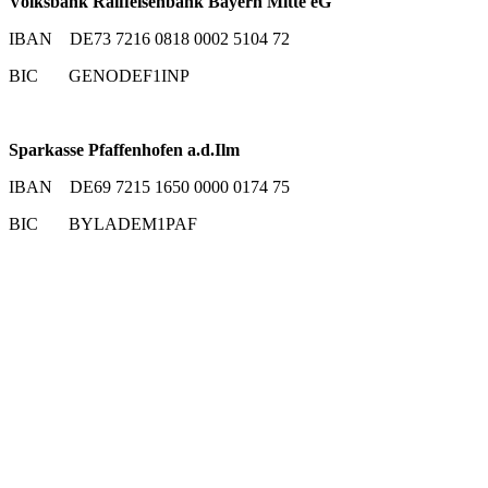
Volksbank Raiffeisenbank Bayern Mitte eG
IBAN DE73 7216 0818 0002 5104 72
BIC GENODEF1INP
Sparkasse Pfaffenhofen a.d.Ilm
IBAN DE69 7215 1650 0000 0174 75
BIC BYLADEM1PAF