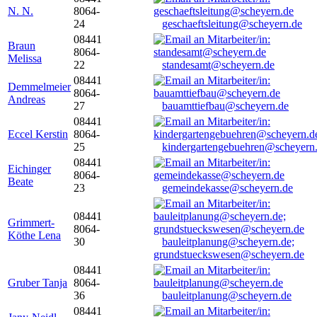
N. N.
8064-
24
geschaeftsleitung@scheyern.de
08441
Braun
8064-
Melissa
22
standesamt@scheyern.de
08441
Demmelmeier
8064-
Andreas
27
bauamttiefbau@scheyern.de
08441
Eccel Kerstin
8064-
25
kindergartengebuehren@scheyern
08441
Eichinger
8064-
Beate
23
gemeindekasse@scheyern.de
08441
Grimmert-
8064-
Köthe Lena
30
bauleitplanung@scheyern.de;
grundstueckswesen@scheyern.de
08441
Gruber Tanja
8064-
36
bauleitplanung@scheyern.de
08441