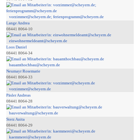
vorzimmer@scheyern.de; ferienprogramm@scheyern.de
Lange Andrea
08441 8064-10
einwohnermeldeamt@scheyern.de
Loos Daniel
08441 8064-34
bauamthochbau@scheyern.de
Neumayr Rosemarie
08441 8064-33
vorzimmer@scheyern.de
Päsler Andreas
08441 8064-28
bauverwaltung@scheyern.de
Sterz Anita
08441 8064-29
kaemmerei@scheyern.de