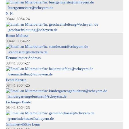
buergermeister@scheyern.de
N. N.
08441 8064-24
geschaeftsleitung@scheyern.de
Braun Melissa
08441 8064-22
standesamt@scheyern.de
Demmelmeier Andreas
08441 8064-27
bauamttiefbau@scheyern.de
Eccel Kerstin
08441 8064-25
kindergartengebuehren@scheyern.de
Eichinger Beate
08441 8064-23
gemeindekasse@scheyern.de
Grimmert-Köthe Lena