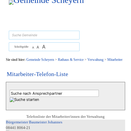
Zum Inhalt
,
zur Navigation
oder
zur Startseite
springen.
suchen
A
A
Schriftgröße
A
Sie sind hier:
Gemeinde Scheyern
>
Rathaus & Service
>
Verwaltung
>
Mitarbeiter
Mitarbeiter-Telefon-Liste
Telefonliste der Mitarbeiter/innen der Verwaltung
Bürgermeister Baumeister Johannes
08441 8064-21