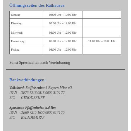
Öffnungszeiten des Rathauses
Montag
08:00 Uhr – 12:00 Uhr
Dienstag
08:00 Uhr – 12:00 Uhr
Mittwoch
08:00 Uhr – 12:00 Uhr
Donnerstag
08:00 Uhr – 12:00 Uhr
14:00 Uhr – 18:00 Uhr
Freitag
08:00 Uhr – 12:00 Uhr
Sonst Sprechzeiten nach Vereinbarung
Bankverbindungen:
Volksbank Raiffeisenbank Bayern Mitte eG
IBAN DE73 7216 0818 0002 5104 72
BIC GENODEF1INP
Sparkasse Pfaffenhofen a.d.Ilm
IBAN DE69 7215 1650 0000 0174 75
BIC BYLADEM1PAF