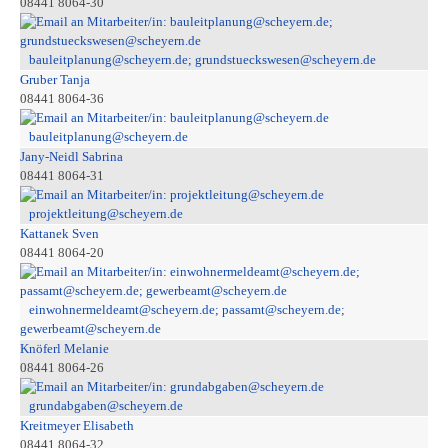
08441 8064-30
bauleitplanung@scheyern.de; grundstueckswesen@scheyern.de
Gruber Tanja
08441 8064-36
bauleitplanung@scheyern.de
Jany-Neidl Sabrina
08441 8064-31
projektleitung@scheyern.de
Kattanek Sven
08441 8064-20
einwohnermeldeamt@scheyern.de; passamt@scheyern.de;
gewerbeamt@scheyern.de
Knöferl Melanie
08441 8064-26
grundabgaben@scheyern.de
Kreitmeyer Elisabeth
08441 8064-32