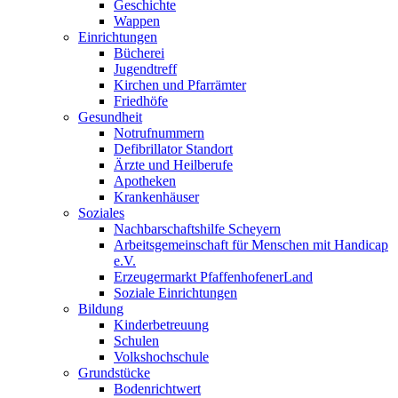
Geschichte
Wappen
Einrichtungen
Bücherei
Jugendtreff
Kirchen und Pfarrämter
Friedhöfe
Gesundheit
Notrufnummern
Defibrillator Standort
Ärzte und Heilberufe
Apotheken
Krankenhäuser
Soziales
Nachbarschaftshilfe Scheyern
Arbeitsgemeinschaft für Menschen mit Handicap
e.V.
Erzeugermarkt PfaffenhofenerLand
Soziale Einrichtungen
Bildung
Kinderbetreuung
Schulen
Volkshochschule
Grundstücke
Bodenrichtwert