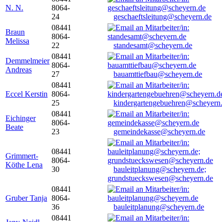
N. N.
8064-
24
geschaeftsleitung@scheyern.de
08441
Braun
8064-
Melissa
22
standesamt@scheyern.de
08441
Demmelmeier
8064-
Andreas
27
bauamttiefbau@scheyern.de
08441
Eccel Kerstin
8064-
25
kindergartengebuehren@scheyern
08441
Eichinger
8064-
Beate
23
gemeindekasse@scheyern.de
08441
Grimmert-
8064-
Köthe Lena
30
bauleitplanung@scheyern.de;
grundstueckswesen@scheyern.de
08441
Gruber Tanja
8064-
36
bauleitplanung@scheyern.de
08441