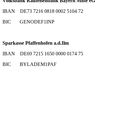
Volksbank Raiffeisenbank Bayern Mitte eG
IBAN DE73 7216 0818 0002 5104 72
BIC GENODEF1INP
Sparkasse Pfaffenhofen a.d.Ilm
IBAN DE69 7215 1650 0000 0174 75
BIC BYLADEM1PAF