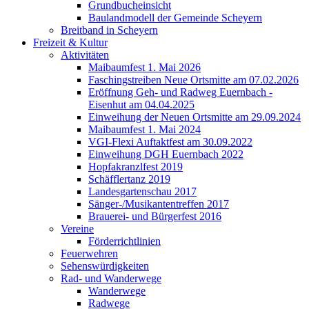
Grundbucheinsicht
Baulandmodell der Gemeinde Scheyern
Breitband in Scheyern
Freizeit & Kultur
Aktivitäten
Maibaumfest 1. Mai 2026
Faschingstreiben Neue Ortsmitte am 07.02.2026
Eröffnung Geh- und Radweg Euernbach -
Eisenhut am 04.04.2025
Einweihung der Neuen Ortsmitte am 29.09.2024
Maibaumfest 1. Mai 2024
VGI-Flexi Auftaktfest am 30.09.2022
Einweihung DGH Euernbach 2022
Hopfakranzlfest 2019
Schäfflertanz 2019
Landesgartenschau 2017
Sänger-/Musikantentreffen 2017
Brauerei- und Bürgerfest 2016
Vereine
Förderrichtlinien
Feuerwehren
Sehenswürdigkeiten
Rad- und Wanderwege
Wanderwege
Radwege