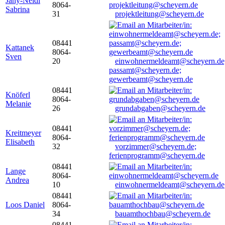
Jany-Neidl
8064-
Sabrina
31
projektleitung@scheyern.de
08441
Kattanek
8064-
Sven
20
einwohnermeldeamt@scheyern.de
passamt@scheyern.de;
gewerbeamt@scheyern.de
08441
Knöferl
8064-
Melanie
26
grundabgaben@scheyern.de
08441
Kreitmeyer
8064-
Elisabeth
32
vorzimmer@scheyern.de;
ferienprogramm@scheyern.de
08441
Lange
8064-
Andrea
10
einwohnermeldeamt@scheyern.de
08441
Loos Daniel
8064-
34
bauamthochbau@scheyern.de
08441