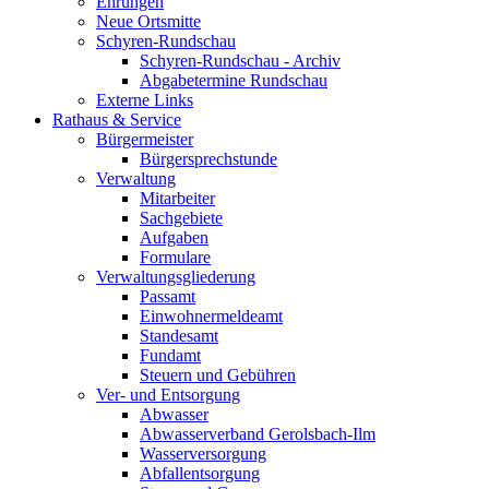
Ehrungen
Neue Ortsmitte
Schyren-Rundschau
Schyren-Rundschau - Archiv
Abgabetermine Rundschau
Externe Links
Rathaus & Service
Bürgermeister
Bürgersprechstunde
Verwaltung
Mitarbeiter
Sachgebiete
Aufgaben
Formulare
Verwaltungsgliederung
Passamt
Einwohnermeldeamt
Standesamt
Fundamt
Steuern und Gebühren
Ver- und Entsorgung
Abwasser
Abwasserverband Gerolsbach-Ilm
Wasserversorgung
Abfallentsorgung