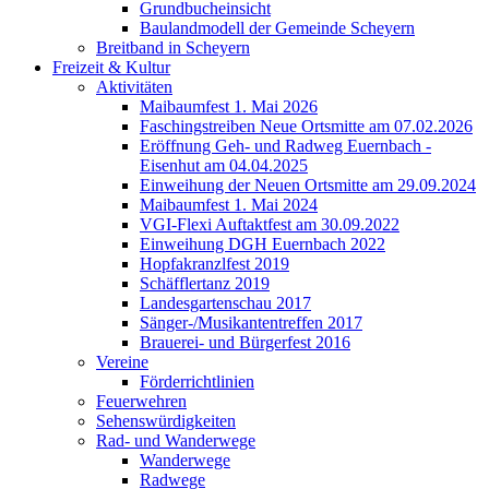
Grundbucheinsicht
Baulandmodell der Gemeinde Scheyern
Breitband in Scheyern
Freizeit & Kultur
Aktivitäten
Maibaumfest 1. Mai 2026
Faschingstreiben Neue Ortsmitte am 07.02.2026
Eröffnung Geh- und Radweg Euernbach -
Eisenhut am 04.04.2025
Einweihung der Neuen Ortsmitte am 29.09.2024
Maibaumfest 1. Mai 2024
VGI-Flexi Auftaktfest am 30.09.2022
Einweihung DGH Euernbach 2022
Hopfakranzlfest 2019
Schäfflertanz 2019
Landesgartenschau 2017
Sänger-/Musikantentreffen 2017
Brauerei- und Bürgerfest 2016
Vereine
Förderrichtlinien
Feuerwehren
Sehenswürdigkeiten
Rad- und Wanderwege
Wanderwege
Radwege