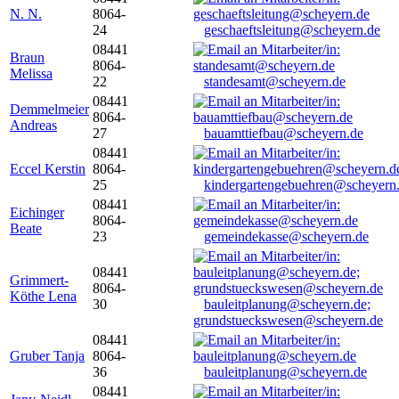
N. N.
8064-
24
geschaeftsleitung@scheyern.de
08441
Braun
8064-
Melissa
22
standesamt@scheyern.de
08441
Demmelmeier
8064-
Andreas
27
bauamttiefbau@scheyern.de
08441
Eccel Kerstin
8064-
25
kindergartengebuehren@scheyern
08441
Eichinger
8064-
Beate
23
gemeindekasse@scheyern.de
08441
Grimmert-
8064-
Köthe Lena
30
bauleitplanung@scheyern.de;
grundstueckswesen@scheyern.de
08441
Gruber Tanja
8064-
36
bauleitplanung@scheyern.de
08441