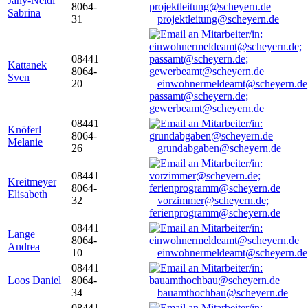
Jany-Neidl
8064-
Sabrina
31
projektleitung@scheyern.de
08441
Kattanek
8064-
Sven
20
einwohnermeldeamt@scheyern.de
passamt@scheyern.de;
gewerbeamt@scheyern.de
08441
Knöferl
8064-
Melanie
26
grundabgaben@scheyern.de
08441
Kreitmeyer
8064-
Elisabeth
32
vorzimmer@scheyern.de;
ferienprogramm@scheyern.de
08441
Lange
8064-
Andrea
10
einwohnermeldeamt@scheyern.de
08441
Loos Daniel
8064-
34
bauamthochbau@scheyern.de
08441