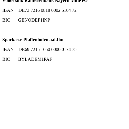
Volksbank Raiffeisenbank Bayern Mitte eG
IBAN DE73 7216 0818 0002 5104 72
BIC GENODEF1INP
Sparkasse Pfaffenhofen a.d.Ilm
IBAN DE69 7215 1650 0000 0174 75
BIC BYLADEM1PAF