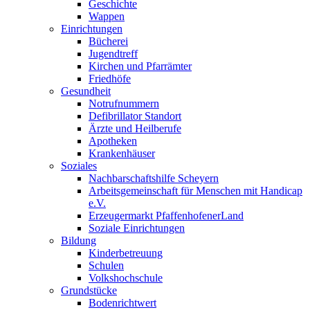
Geschichte
Wappen
Einrichtungen
Bücherei
Jugendtreff
Kirchen und Pfarrämter
Friedhöfe
Gesundheit
Notrufnummern
Defibrillator Standort
Ärzte und Heilberufe
Apotheken
Krankenhäuser
Soziales
Nachbarschaftshilfe Scheyern
Arbeitsgemeinschaft für Menschen mit Handicap
e.V.
Erzeugermarkt PfaffenhofenerLand
Soziale Einrichtungen
Bildung
Kinderbetreuung
Schulen
Volkshochschule
Grundstücke
Bodenrichtwert