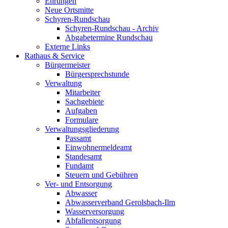
Ehrungen
Neue Ortsmitte
Schyren-Rundschau
Schyren-Rundschau - Archiv
Abgabetermine Rundschau
Externe Links
Rathaus & Service
Bürgermeister
Bürgersprechstunde
Verwaltung
Mitarbeiter
Sachgebiete
Aufgaben
Formulare
Verwaltungsgliederung
Passamt
Einwohnermeldeamt
Standesamt
Fundamt
Steuern und Gebühren
Ver- und Entsorgung
Abwasser
Abwasserverband Gerolsbach-Ilm
Wasserversorgung
Abfallentsorgung