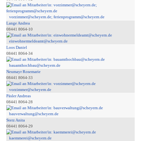
vorzimmer@scheyern.de; ferienprogramm@scheyern.de
Lange Andrea
08441 8064-10
einwohnermeldeamt@scheyern.de
Loos Daniel
08441 8064-34
bauamthochbau@scheyern.de
Neumayr Rosemarie
08441 8064-33
vorzimmer@scheyern.de
Päsler Andreas
08441 8064-28
bauverwaltung@scheyern.de
Sterz Anita
08441 8064-29
kaemmerei@scheyern.de