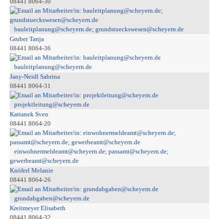
08441 8064-30
bauleitplanung@scheyern.de; grundstueckswesen@scheyern.de
Gruber Tanja
08441 8064-36
bauleitplanung@scheyern.de
Jany-Neidl Sabrina
08441 8064-31
projektleitung@scheyern.de
Kattanek Sven
08441 8064-20
einwohnermeldeamt@scheyern.de; passamt@scheyern.de;
gewerbeamt@scheyern.de
Knöferl Melanie
08441 8064-26
grundabgaben@scheyern.de
Kreitmeyer Elisabeth
08441 8064-32