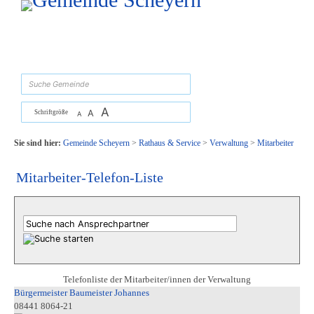
Zum Inhalt
,
zur Navigation
oder
zur Startseite
springen.
suchen
A
A
Schriftgröße
A
Sie sind hier:
Gemeinde Scheyern
>
Rathaus & Service
>
Verwaltung
>
Mitarbeiter
Mitarbeiter-Telefon-Liste
Telefonliste der Mitarbeiter/innen der Verwaltung
Bürgermeister Baumeister Johannes
08441 8064-21