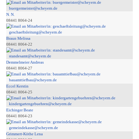
buergermeister@scheyern.de
N. N.
08441 8064-24
geschaeftsleitung@scheyern.de
Braun Melissa
08441 8064-22
standesamt@scheyern.de
Demmelmeier Andreas
08441 8064-27
bauamttiefbau@scheyern.de
Eccel Kerstin
08441 8064-25
kindergartengebuehren@scheyern.de
Eichinger Beate
08441 8064-23
gemeindekasse@scheyern.de
Grimmert-Köthe Lena