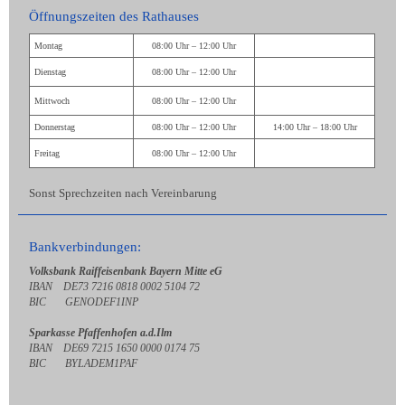
Öffnungszeiten des Rathauses
Montag
08:00 Uhr – 12:00 Uhr
Dienstag
08:00 Uhr – 12:00 Uhr
Mittwoch
08:00 Uhr – 12:00 Uhr
Donnerstag
08:00 Uhr – 12:00 Uhr
14:00 Uhr – 18:00 Uhr
Freitag
08:00 Uhr – 12:00 Uhr
Sonst Sprechzeiten nach Vereinbarung
Bankverbindungen:
Volksbank Raiffeisenbank Bayern Mitte eG
IBAN DE73 7216 0818 0002 5104 72
BIC GENODEF1INP
Sparkasse Pfaffenhofen a.d.Ilm
IBAN DE69 7215 1650 0000 0174 75
BIC BYLADEM1PAF