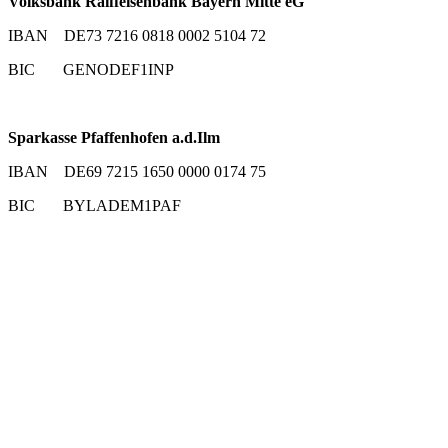
Volksbank Raiffeisenbank Bayern Mitte eG
IBAN DE73 7216 0818 0002 5104 72
BIC GENODEF1INP
Sparkasse Pfaffenhofen a.d.Ilm
IBAN DE69 7215 1650 0000 0174 75
BIC BYLADEM1PAF