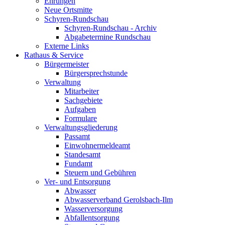
Ehrungen
Neue Ortsmitte
Schyren-Rundschau
Schyren-Rundschau - Archiv
Abgabetermine Rundschau
Externe Links
Rathaus & Service
Bürgermeister
Bürgersprechstunde
Verwaltung
Mitarbeiter
Sachgebiete
Aufgaben
Formulare
Verwaltungsgliederung
Passamt
Einwohnermeldeamt
Standesamt
Fundamt
Steuern und Gebühren
Ver- und Entsorgung
Abwasser
Abwasserverband Gerolsbach-Ilm
Wasserversorgung
Abfallentsorgung