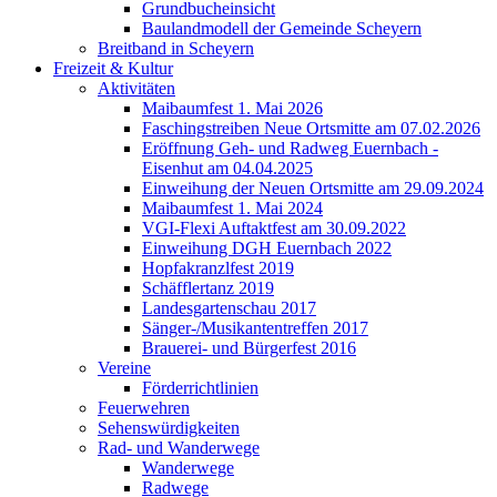
Grundbucheinsicht
Baulandmodell der Gemeinde Scheyern
Breitband in Scheyern
Freizeit & Kultur
Aktivitäten
Maibaumfest 1. Mai 2026
Faschingstreiben Neue Ortsmitte am 07.02.2026
Eröffnung Geh- und Radweg Euernbach -
Eisenhut am 04.04.2025
Einweihung der Neuen Ortsmitte am 29.09.2024
Maibaumfest 1. Mai 2024
VGI-Flexi Auftaktfest am 30.09.2022
Einweihung DGH Euernbach 2022
Hopfakranzlfest 2019
Schäfflertanz 2019
Landesgartenschau 2017
Sänger-/Musikantentreffen 2017
Brauerei- und Bürgerfest 2016
Vereine
Förderrichtlinien
Feuerwehren
Sehenswürdigkeiten
Rad- und Wanderwege
Wanderwege
Radwege