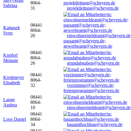
Jany-Neidl
8064-
Sabrina
31
projektleitung@scheyern.de
08441
Kattanek
8064-
Sven
20
einwohnermeldeamt@scheyern.de
passamt@scheyern.de;
gewerbeamt@scheyern.de
08441
Knöferl
8064-
Melanie
26
grundabgaben@scheyern.de
08441
Kreitmeyer
8064-
Elisabeth
32
vorzimmer@scheyern.de;
ferienprogramm@scheyern.de
08441
Lange
8064-
Andrea
10
einwohnermeldeamt@scheyern.de
08441
Loos Daniel
8064-
34
bauamthochbau@scheyern.de
08441