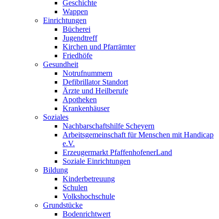
Geschichte
Wappen
Einrichtungen
Bücherei
Jugendtreff
Kirchen und Pfarrämter
Friedhöfe
Gesundheit
Notrufnummern
Defibrillator Standort
Ärzte und Heilberufe
Apotheken
Krankenhäuser
Soziales
Nachbarschaftshilfe Scheyern
Arbeitsgemeinschaft für Menschen mit Handicap
e.V.
Erzeugermarkt PfaffenhofenerLand
Soziale Einrichtungen
Bildung
Kinderbetreuung
Schulen
Volkshochschule
Grundstücke
Bodenrichtwert