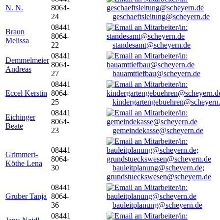
N. N.
8064-
24
geschaeftsleitung@scheyern.de
08441
Braun
8064-
Melissa
22
standesamt@scheyern.de
08441
Demmelmeier
8064-
Andreas
27
bauamttiefbau@scheyern.de
08441
Eccel Kerstin
8064-
25
kindergartengebuehren@scheyern
08441
Eichinger
8064-
Beate
23
gemeindekasse@scheyern.de
08441
Grimmert-
8064-
Köthe Lena
30
bauleitplanung@scheyern.de;
grundstueckswesen@scheyern.de
08441
Gruber Tanja
8064-
36
bauleitplanung@scheyern.de
08441