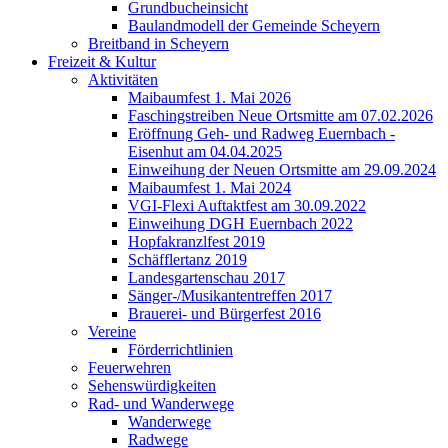
Grundbucheinsicht
Baulandmodell der Gemeinde Scheyern
Breitband in Scheyern
Freizeit & Kultur
Aktivitäten
Maibaumfest 1. Mai 2026
Faschingstreiben Neue Ortsmitte am 07.02.2026
Eröffnung Geh- und Radweg Euernbach -
Eisenhut am 04.04.2025
Einweihung der Neuen Ortsmitte am 29.09.2024
Maibaumfest 1. Mai 2024
VGI-Flexi Auftaktfest am 30.09.2022
Einweihung DGH Euernbach 2022
Hopfakranzlfest 2019
Schäfflertanz 2019
Landesgartenschau 2017
Sänger-/Musikantentreffen 2017
Brauerei- und Bürgerfest 2016
Vereine
Förderrichtlinien
Feuerwehren
Sehenswürdigkeiten
Rad- und Wanderwege
Wanderwege
Radwege