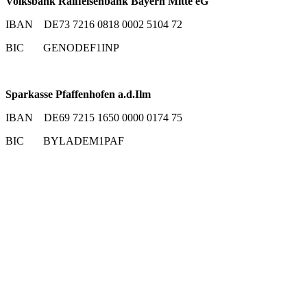
Volksbank Raiffeisenbank Bayern Mitte eG
IBAN DE73 7216 0818 0002 5104 72
BIC GENODEF1INP
Sparkasse Pfaffenhofen a.d.Ilm
IBAN DE69 7215 1650 0000 0174 75
BIC BYLADEM1PAF