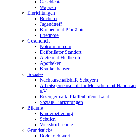
Geschichte
Wappen
Einrichtungen
Bücherei
Jugendtreff
Kirchen und Pfarrämter
Friedhöfe
Gesundheit
Notrufnummern
Defibrillator Standort
Ärzte und Heilberufe
Apotheken
Krankenhäuser
Soziales
Nachbarschaftshilfe Scheyern
Arbeitsgemeinschaft für Menschen mit Handicap
e.V.
Erzeugermarkt PfaffenhofenerLand
Soziale Einrichtungen
Bildung
Kinderbetreuung
Schulen
Volkshochschule
Grundstücke
Bodenrichtwert