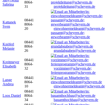
Jany-Neidl
8064-
Sabrina
31
projektleitung@scheyern.de
08441
Kattanek
8064-
Sven
20
einwohnermeldeamt@scheyern.de
passamt@scheyern.de;
gewerbeamt@scheyern.de
08441
Knöferl
8064-
Melanie
26
grundabgaben@scheyern.de
08441
Kreitmeyer
8064-
Elisabeth
32
vorzimmer@scheyern.de;
ferienprogramm@scheyern.de
08441
Lange
8064-
Andrea
10
einwohnermeldeamt@scheyern.de
08441
Loos Daniel
8064-
34
bauamthochbau@scheyern.de
08441