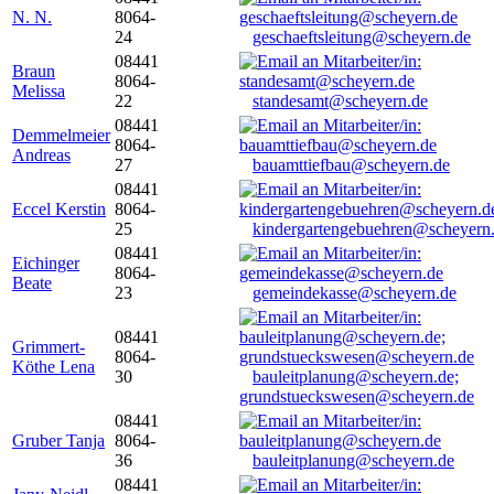
N. N.
8064-
24
geschaeftsleitung@scheyern.de
08441
Braun
8064-
Melissa
22
standesamt@scheyern.de
08441
Demmelmeier
8064-
Andreas
27
bauamttiefbau@scheyern.de
08441
Eccel Kerstin
8064-
25
kindergartengebuehren@scheyern
08441
Eichinger
8064-
Beate
23
gemeindekasse@scheyern.de
08441
Grimmert-
8064-
Köthe Lena
30
bauleitplanung@scheyern.de;
grundstueckswesen@scheyern.de
08441
Gruber Tanja
8064-
36
bauleitplanung@scheyern.de
08441