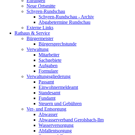
Ehrungen
Neue Ortsmitte
Schyren-Rundschau
Schyren-Rundschau - Archiv
Abgabetermine Rundschau
Externe Links
Rathaus & Service
Bürgermeister
Bürgersprechstunde
Verwaltung
Mitarbeiter
Sachgebiete
Aufgaben
Formulare
Verwaltungsgliederung
Passamt
Einwohnermeldeamt
Standesamt
Fundamt
Steuern und Gebühren
Ver- und Entsorgung
Abwasser
Abwasserverband Gerolsbach-Ilm
Wasserversorgung
Abfallentsorgung