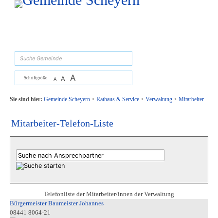
Zum Inhalt
,
zur Navigation
oder
zur Startseite
springen.
suchen
A
A
Schriftgröße
A
Sie sind hier:
Gemeinde Scheyern
>
Rathaus & Service
>
Verwaltung
>
Mitarbeiter
Mitarbeiter-Telefon-Liste
Telefonliste der Mitarbeiter/innen der Verwaltung
Bürgermeister Baumeister Johannes
08441 8064-21