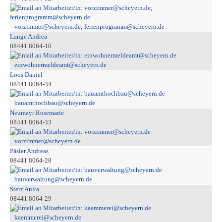
vorzimmer@scheyern.de; ferienprogramm@scheyern.de
Lange Andrea
08441 8064-10
einwohnermeldeamt@scheyern.de
Loos Daniel
08441 8064-34
bauamthochbau@scheyern.de
Neumayr Rosemarie
08441 8064-33
vorzimmer@scheyern.de
Päsler Andreas
08441 8064-28
bauverwaltung@scheyern.de
Sterz Anita
08441 8064-29
kaemmerei@scheyern.de