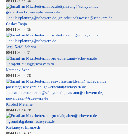
08441 8064-30
bauleitplanung@scheyern.de; grundstueckswesen@scheyern.de
Gruber Tanja
08441 8064-36
bauleitplanung@scheyern.de
Jany-Neidl Sabrina
08441 8064-31
projektleitung@scheyern.de
Kattanek Sven
08441 8064-20
einwohnermeldeamt@scheyern.de; passamt@scheyern.de;
gewerbeamt@scheyern.de
Knöferl Melanie
08441 8064-26
grundabgaben@scheyern.de
Kreitmeyer Elisabeth
08441 8064-32