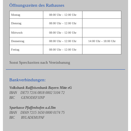
Öffnungszeiten des Rathauses
Montag
08:00 Uhr – 12:00 Uhr
Dienstag
08:00 Uhr – 12:00 Uhr
Mittwoch
08:00 Uhr – 12:00 Uhr
Donnerstag
08:00 Uhr – 12:00 Uhr
14:00 Uhr – 18:00 Uhr
Freitag
08:00 Uhr – 12:00 Uhr
Sonst Sprechzeiten nach Vereinbarung
Bankverbindungen:
Volksbank Raiffeisenbank Bayern Mitte eG
IBAN DE73 7216 0818 0002 5104 72
BIC GENODEF1INP
Sparkasse Pfaffenhofen a.d.Ilm
IBAN DE69 7215 1650 0000 0174 75
BIC BYLADEM1PAF