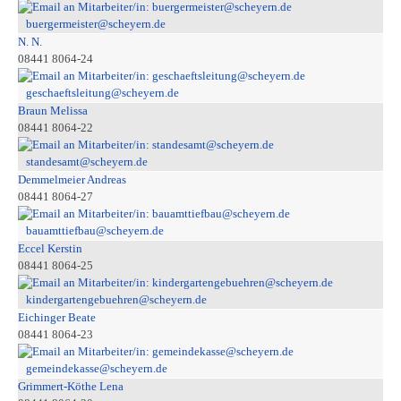
buergermeister@scheyern.de
N. N.
08441 8064-24
geschaeftsleitung@scheyern.de
Braun Melissa
08441 8064-22
standesamt@scheyern.de
Demmelmeier Andreas
08441 8064-27
bauamttiefbau@scheyern.de
Eccel Kerstin
08441 8064-25
kindergartengebuehren@scheyern.de
Eichinger Beate
08441 8064-23
gemeindekasse@scheyern.de
Grimmert-Köthe Lena