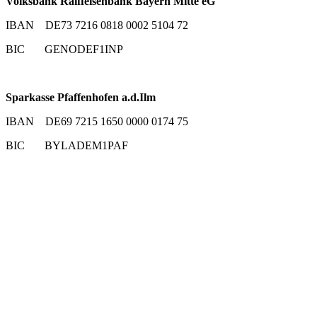
Volksbank Raiffeisenbank Bayern Mitte eG
IBAN DE73 7216 0818 0002 5104 72
BIC GENODEF1INP
Sparkasse Pfaffenhofen a.d.Ilm
IBAN DE69 7215 1650 0000 0174 75
BIC BYLADEM1PAF