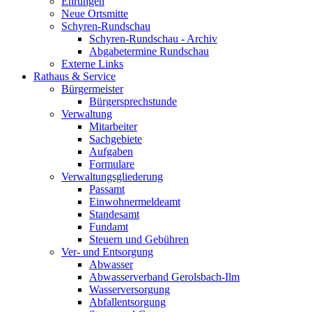
Ehrungen
Neue Ortsmitte
Schyren-Rundschau
Schyren-Rundschau - Archiv
Abgabetermine Rundschau
Externe Links
Rathaus & Service
Bürgermeister
Bürgersprechstunde
Verwaltung
Mitarbeiter
Sachgebiete
Aufgaben
Formulare
Verwaltungsgliederung
Passamt
Einwohnermeldeamt
Standesamt
Fundamt
Steuern und Gebühren
Ver- und Entsorgung
Abwasser
Abwasserverband Gerolsbach-Ilm
Wasserversorgung
Abfallentsorgung