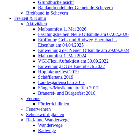
Grundbucheinsicht
Baulandmodell der Gemeinde Scheyern
Breitband in Scheyern
Freizeit & Kultur
Aktivitäten
Maibaumfest 1. Mai 2026
Faschingstreiben Neue Ortsmitte am 07.02.2026
Eröffnung Geh- und Radweg Euernbach -
Eisenhut am 04.04.2025
Einweihung der Neuen Ortsmitte am 29.09.2024
Maibaumfest 1. Mai 2024
VGI-Flexi Auftaktfest am 30.09.2022
Einweihung DGH Euernbach 2022
Hopfakranzlfest 2019
Schäfflertanz 2019
Landesgartenschau 2017
Sänger-/Musikantentreffen 2017
Brauerei- und Bürgerfest 2016
Vereine
Förderrichtlinien
Feuerwehren
Sehenswürdigkeiten
Rad- und Wanderwege
Wanderwege
Radwege