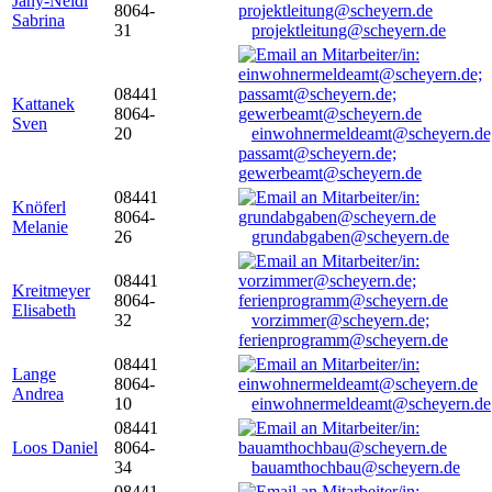
Jany-Neidl
8064-
Sabrina
31
projektleitung@scheyern.de
08441
Kattanek
8064-
Sven
20
einwohnermeldeamt@scheyern.de
passamt@scheyern.de;
gewerbeamt@scheyern.de
08441
Knöferl
8064-
Melanie
26
grundabgaben@scheyern.de
08441
Kreitmeyer
8064-
Elisabeth
32
vorzimmer@scheyern.de;
ferienprogramm@scheyern.de
08441
Lange
8064-
Andrea
10
einwohnermeldeamt@scheyern.de
08441
Loos Daniel
8064-
34
bauamthochbau@scheyern.de
08441