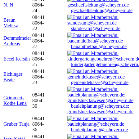
N. N.
8064-
24
geschaeftsleitung@scheyern.de
08441
Braun
8064-
Melissa
22
standesamt@scheyern.de
08441
Demmelmeier
8064-
Andreas
27
bauamttiefbau@scheyern.de
08441
Eccel Kerstin
8064-
25
kindergartengebuehren@scheyern
08441
Eichinger
8064-
Beate
23
gemeindekasse@scheyern.de
08441
Grimmert-
8064-
Köthe Lena
30
bauleitplanung@scheyern.de;
grundstueckswesen@scheyern.de
08441
Gruber Tanja
8064-
36
bauleitplanung@scheyern.de
08441