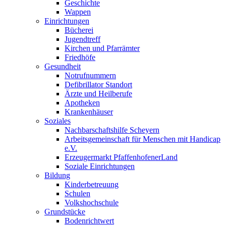
Geschichte
Wappen
Einrichtungen
Bücherei
Jugendtreff
Kirchen und Pfarrämter
Friedhöfe
Gesundheit
Notrufnummern
Defibrillator Standort
Ärzte und Heilberufe
Apotheken
Krankenhäuser
Soziales
Nachbarschaftshilfe Scheyern
Arbeitsgemeinschaft für Menschen mit Handicap
e.V.
Erzeugermarkt PfaffenhofenerLand
Soziale Einrichtungen
Bildung
Kinderbetreuung
Schulen
Volkshochschule
Grundstücke
Bodenrichtwert