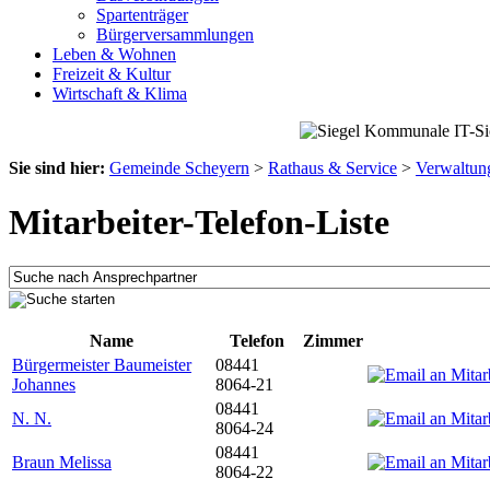
Spartenträger
Bürgerversammlungen
Leben & Wohnen
Freizeit & Kultur
Wirtschaft & Klima
Sie sind hier:
Gemeinde Scheyern
>
Rathaus & Service
>
Verwaltun
Mitarbeiter-Telefon-Liste
Name
Telefon
Zimmer
Bürgermeister Baumeister
08441
Johannes
8064-21
08441
N. N.
8064-24
08441
Braun Melissa
8064-22