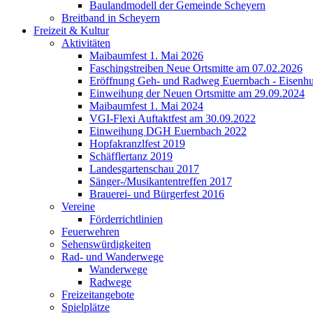
Baulandmodell der Gemeinde Scheyern
Breitband in Scheyern
Freizeit & Kultur
Aktivitäten
Maibaumfest 1. Mai 2026
Faschingstreiben Neue Ortsmitte am 07.02.2026
Eröffnung Geh- und Radweg Euernbach - Eisenhu
Einweihung der Neuen Ortsmitte am 29.09.2024
Maibaumfest 1. Mai 2024
VGI-Flexi Auftaktfest am 30.09.2022
Einweihung DGH Euernbach 2022
Hopfakranzlfest 2019
Schäfflertanz 2019
Landesgartenschau 2017
Sänger-/Musikantentreffen 2017
Brauerei- und Bürgerfest 2016
Vereine
Förderrichtlinien
Feuerwehren
Sehenswürdigkeiten
Rad- und Wanderwege
Wanderwege
Radwege
Freizeitangebote
Spielplätze