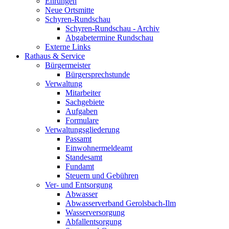
Ehrungen
Neue Ortsmitte
Schyren-Rundschau
Schyren-Rundschau - Archiv
Abgabetermine Rundschau
Externe Links
Rathaus & Service
Bürgermeister
Bürgersprechstunde
Verwaltung
Mitarbeiter
Sachgebiete
Aufgaben
Formulare
Verwaltungsgliederung
Passamt
Einwohnermeldeamt
Standesamt
Fundamt
Steuern und Gebühren
Ver- und Entsorgung
Abwasser
Abwasserverband Gerolsbach-Ilm
Wasserversorgung
Abfallentsorgung