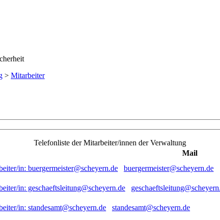
g
>
Mitarbeiter
Telefonliste der Mitarbeiter/innen der Verwaltung
Mail
buergermeister@scheyern.de
geschaeftsleitung@scheyern
standesamt@scheyern.de