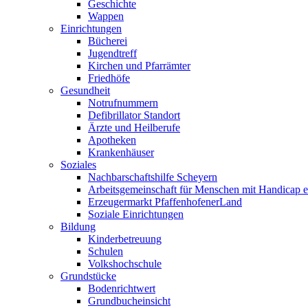
Geschichte
Wappen
Einrichtungen
Bücherei
Jugendtreff
Kirchen und Pfarrämter
Friedhöfe
Gesundheit
Notrufnummern
Defibrillator Standort
Ärzte und Heilberufe
Apotheken
Krankenhäuser
Soziales
Nachbarschaftshilfe Scheyern
Arbeitsgemeinschaft für Menschen mit Handicap e
Erzeugermarkt PfaffenhofenerLand
Soziale Einrichtungen
Bildung
Kinderbetreuung
Schulen
Volkshochschule
Grundstücke
Bodenrichtwert
Grundbucheinsicht