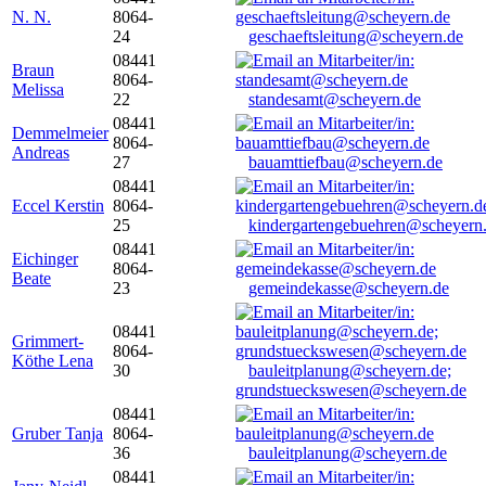
N. N.
8064-
24
geschaeftsleitung@scheyern.de
08441
Braun
8064-
Melissa
22
standesamt@scheyern.de
08441
Demmelmeier
8064-
Andreas
27
bauamttiefbau@scheyern.de
08441
Eccel Kerstin
8064-
25
kindergartengebuehren@scheyern
08441
Eichinger
8064-
Beate
23
gemeindekasse@scheyern.de
08441
Grimmert-
8064-
Köthe Lena
30
bauleitplanung@scheyern.de;
grundstueckswesen@scheyern.de
08441
Gruber Tanja
8064-
36
bauleitplanung@scheyern.de
08441