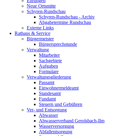
Ehrungen
Neue Ortsmitte
Schyren-Rundschau
Schyren-Rundschau - Archiv
Abgabetermine Rundschau
Externe Links
Rathaus & Service
Bürgermeister
Bürgersprechstunde
Verwaltung
Mitarbeiter
Sachgebiete
Aufgaben
Formulare
Verwaltungsgliederung
Passamt
Einwohnermeldeamt
Standesamt
Fundamt
Steuern und Gebühren
Ver- und Entsorgung
Abwasser
Abwasserverband Gerolsbach-Ilm
Wasserversorgung
Abfallentsorgung