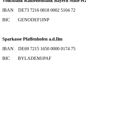
Volksbank Raiffeisenbank Bayern Mitte eG
IBAN DE73 7216 0818 0002 5104 72
BIC GENODEF1INP
Sparkasse Pfaffenhofen a.d.Ilm
IBAN DE69 7215 1650 0000 0174 75
BIC BYLADEM1PAF