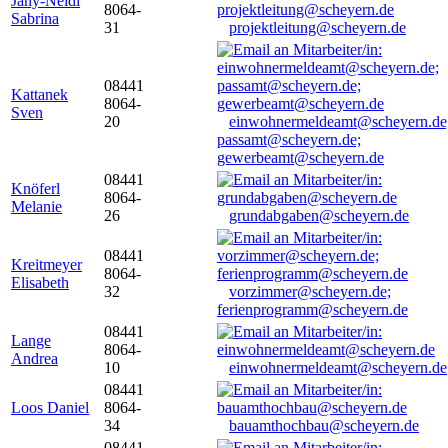
Jany-Neidl
8064-
Sabrina
31
projektleitung@scheyern.de
08441
Kattanek
8064-
Sven
20
einwohnermeldeamt@scheyern.de
passamt@scheyern.de;
gewerbeamt@scheyern.de
08441
Knöferl
8064-
Melanie
26
grundabgaben@scheyern.de
08441
Kreitmeyer
8064-
Elisabeth
32
vorzimmer@scheyern.de;
ferienprogramm@scheyern.de
08441
Lange
8064-
Andrea
10
einwohnermeldeamt@scheyern.de
08441
Loos Daniel
8064-
34
bauamthochbau@scheyern.de
08441