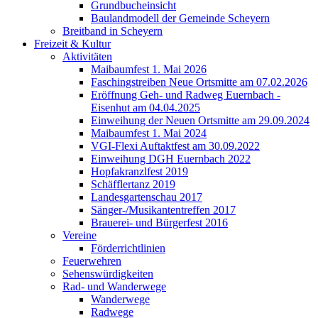
Grundbucheinsicht
Baulandmodell der Gemeinde Scheyern
Breitband in Scheyern
Freizeit & Kultur
Aktivitäten
Maibaumfest 1. Mai 2026
Faschingstreiben Neue Ortsmitte am 07.02.2026
Eröffnung Geh- und Radweg Euernbach -
Eisenhut am 04.04.2025
Einweihung der Neuen Ortsmitte am 29.09.2024
Maibaumfest 1. Mai 2024
VGI-Flexi Auftaktfest am 30.09.2022
Einweihung DGH Euernbach 2022
Hopfakranzlfest 2019
Schäfflertanz 2019
Landesgartenschau 2017
Sänger-/Musikantentreffen 2017
Brauerei- und Bürgerfest 2016
Vereine
Förderrichtlinien
Feuerwehren
Sehenswürdigkeiten
Rad- und Wanderwege
Wanderwege
Radwege