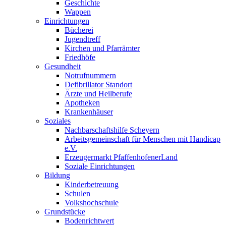
Geschichte
Wappen
Einrichtungen
Bücherei
Jugendtreff
Kirchen und Pfarrämter
Friedhöfe
Gesundheit
Notrufnummern
Defibrillator Standort
Ärzte und Heilberufe
Apotheken
Krankenhäuser
Soziales
Nachbarschaftshilfe Scheyern
Arbeitsgemeinschaft für Menschen mit Handicap
e.V.
Erzeugermarkt PfaffenhofenerLand
Soziale Einrichtungen
Bildung
Kinderbetreuung
Schulen
Volkshochschule
Grundstücke
Bodenrichtwert