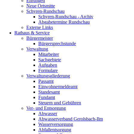
Ehrungen
Neue Ortsmitte
Schyren-Rundschau
Schyren-Rundschau - Archiv
Abgabetermine Rundschau
Externe Links
Rathaus & Service
Bürgermeister
Bürgersprechstunde
Verwaltung
Mitarbeiter
Sachgebiete
Aufgaben
Formulare
Verwaltungsgliederung
Passamt
Einwohnermeldeamt
Standesamt
Fundamt
Steuern und Gebühren
Ver- und Entsorgung
Abwasser
Abwasserverband Gerolsbach-Ilm
Wasserversorgung
Abfallentsorgung