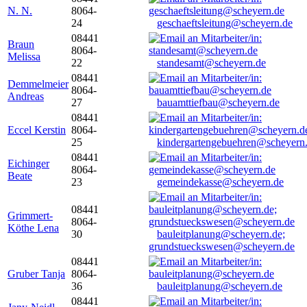
N. N.
8064-
24
geschaeftsleitung@scheyern.de
08441
Braun
8064-
Melissa
22
standesamt@scheyern.de
08441
Demmelmeier
8064-
Andreas
27
bauamttiefbau@scheyern.de
08441
Eccel Kerstin
8064-
25
kindergartengebuehren@scheyern
08441
Eichinger
8064-
Beate
23
gemeindekasse@scheyern.de
08441
Grimmert-
8064-
Köthe Lena
30
bauleitplanung@scheyern.de;
grundstueckswesen@scheyern.de
08441
Gruber Tanja
8064-
36
bauleitplanung@scheyern.de
08441