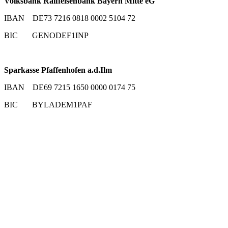
Volksbank Raiffeisenbank Bayern Mitte eG
IBAN DE73 7216 0818 0002 5104 72
BIC GENODEF1INP
Sparkasse Pfaffenhofen a.d.Ilm
IBAN DE69 7215 1650 0000 0174 75
BIC BYLADEM1PAF