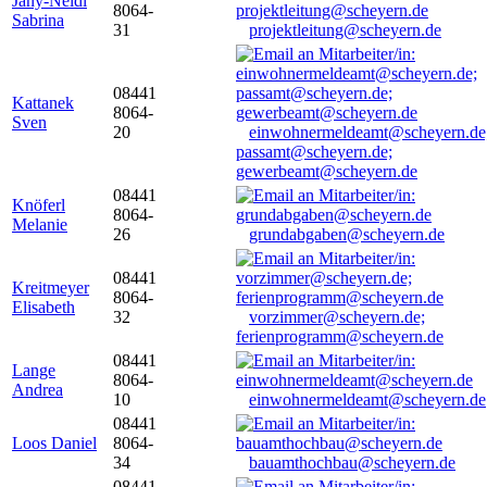
Jany-Neidl
8064-
Sabrina
31
projektleitung@scheyern.de
08441
Kattanek
8064-
Sven
20
einwohnermeldeamt@scheyern.de
passamt@scheyern.de;
gewerbeamt@scheyern.de
08441
Knöferl
8064-
Melanie
26
grundabgaben@scheyern.de
08441
Kreitmeyer
8064-
Elisabeth
32
vorzimmer@scheyern.de;
ferienprogramm@scheyern.de
08441
Lange
8064-
Andrea
10
einwohnermeldeamt@scheyern.de
08441
Loos Daniel
8064-
34
bauamthochbau@scheyern.de
08441