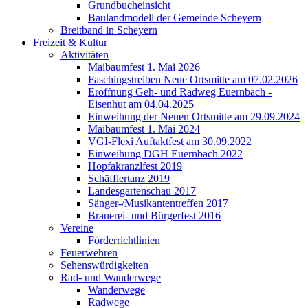
Grundbucheinsicht
Baulandmodell der Gemeinde Scheyern
Breitband in Scheyern
Freizeit & Kultur
Aktivitäten
Maibaumfest 1. Mai 2026
Faschingstreiben Neue Ortsmitte am 07.02.2026
Eröffnung Geh- und Radweg Euernbach -
Eisenhut am 04.04.2025
Einweihung der Neuen Ortsmitte am 29.09.2024
Maibaumfest 1. Mai 2024
VGI-Flexi Auftaktfest am 30.09.2022
Einweihung DGH Euernbach 2022
Hopfakranzlfest 2019
Schäfflertanz 2019
Landesgartenschau 2017
Sänger-/Musikantentreffen 2017
Brauerei- und Bürgerfest 2016
Vereine
Förderrichtlinien
Feuerwehren
Sehenswürdigkeiten
Rad- und Wanderwege
Wanderwege
Radwege