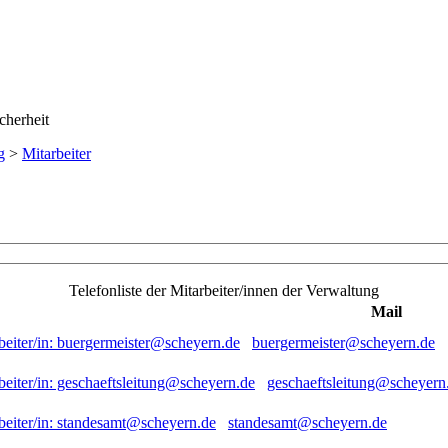
g
>
Mitarbeiter
Telefonliste der Mitarbeiter/innen der Verwaltung
Mail
buergermeister@scheyern.de
geschaeftsleitung@scheyern
standesamt@scheyern.de