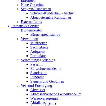
Ehrungen
Neue Ortsmitte
Schyren-Rundschau
Schyren-Rundschau - Archiv
Abgabetermine Rundschau
Externe Links
Rathaus & Service
Bürgermeister
Bürgersprechstunde
Verwaltung
Mitarbeiter
Sachgebiete
Aufgaben
Formulare
Verwaltungsgliederung
Passamt
Einwohnermeldeamt
Standesamt
Fundamt
Steuern und Gebühren
Ver- und Entsorgung
Abwasser
Abwasserverband Gerolsbach-Ilm
Wasserversorgung
Abfallentsorgung