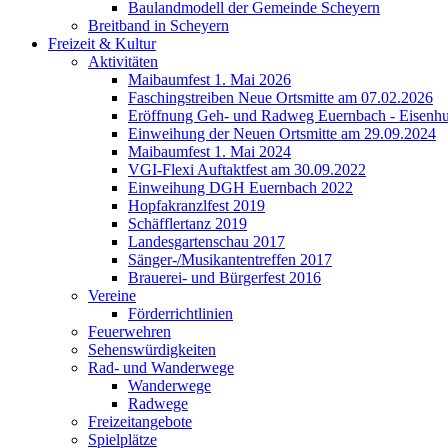
Baulandmodell der Gemeinde Scheyern
Breitband in Scheyern
Freizeit & Kultur
Aktivitäten
Maibaumfest 1. Mai 2026
Faschingstreiben Neue Ortsmitte am 07.02.2026
Eröffnung Geh- und Radweg Euernbach - Eisenhu
Einweihung der Neuen Ortsmitte am 29.09.2024
Maibaumfest 1. Mai 2024
VGI-Flexi Auftaktfest am 30.09.2022
Einweihung DGH Euernbach 2022
Hopfakranzlfest 2019
Schäfflertanz 2019
Landesgartenschau 2017
Sänger-/Musikantentreffen 2017
Brauerei- und Bürgerfest 2016
Vereine
Förderrichtlinien
Feuerwehren
Sehenswürdigkeiten
Rad- und Wanderwege
Wanderwege
Radwege
Freizeitangebote
Spielplätze