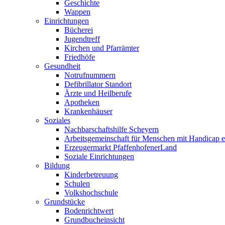
Geschichte
Wappen
Einrichtungen
Bücherei
Jugendtreff
Kirchen und Pfarrämter
Friedhöfe
Gesundheit
Notrufnummern
Defibrillator Standort
Ärzte und Heilberufe
Apotheken
Krankenhäuser
Soziales
Nachbarschaftshilfe Scheyern
Arbeitsgemeinschaft für Menschen mit Handicap e
Erzeugermarkt PfaffenhofenerLand
Soziale Einrichtungen
Bildung
Kinderbetreuung
Schulen
Volkshochschule
Grundstücke
Bodenrichtwert
Grundbucheinsicht