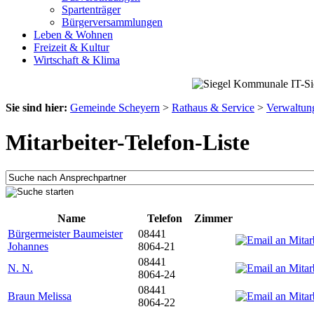
Spartenträger
Bürgerversammlungen
Leben & Wohnen
Freizeit & Kultur
Wirtschaft & Klima
Sie sind hier:
Gemeinde Scheyern
>
Rathaus & Service
>
Verwaltun
Mitarbeiter-Telefon-Liste
Name
Telefon
Zimmer
Bürgermeister Baumeister
08441
Johannes
8064-21
08441
N. N.
8064-24
08441
Braun Melissa
8064-22