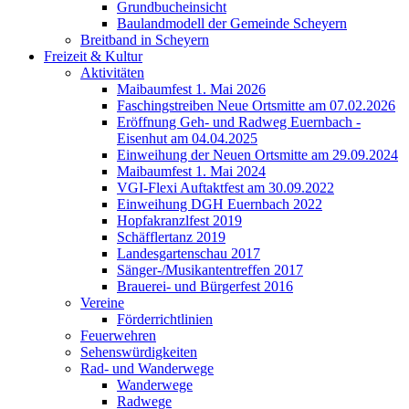
Grundbucheinsicht
Baulandmodell der Gemeinde Scheyern
Breitband in Scheyern
Freizeit & Kultur
Aktivitäten
Maibaumfest 1. Mai 2026
Faschingstreiben Neue Ortsmitte am 07.02.2026
Eröffnung Geh- und Radweg Euernbach -
Eisenhut am 04.04.2025
Einweihung der Neuen Ortsmitte am 29.09.2024
Maibaumfest 1. Mai 2024
VGI-Flexi Auftaktfest am 30.09.2022
Einweihung DGH Euernbach 2022
Hopfakranzlfest 2019
Schäfflertanz 2019
Landesgartenschau 2017
Sänger-/Musikantentreffen 2017
Brauerei- und Bürgerfest 2016
Vereine
Förderrichtlinien
Feuerwehren
Sehenswürdigkeiten
Rad- und Wanderwege
Wanderwege
Radwege