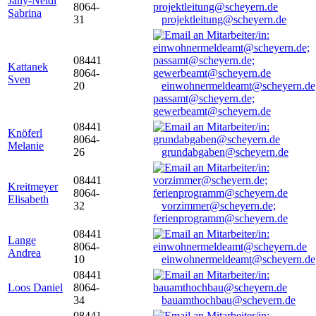
Jany-Neidl
8064-
Sabrina
31
projektleitung@scheyern.de
08441
Kattanek
8064-
Sven
20
einwohnermeldeamt@scheyern.de
passamt@scheyern.de;
gewerbeamt@scheyern.de
08441
Knöferl
8064-
Melanie
26
grundabgaben@scheyern.de
08441
Kreitmeyer
8064-
Elisabeth
32
vorzimmer@scheyern.de;
ferienprogramm@scheyern.de
08441
Lange
8064-
Andrea
10
einwohnermeldeamt@scheyern.de
08441
Loos Daniel
8064-
34
bauamthochbau@scheyern.de
08441