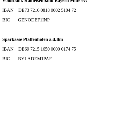
Volksbank Raiffeisenbank Bayern Mitte eG
IBAN DE73 7216 0818 0002 5104 72
BIC GENODEF1INP
Sparkasse Pfaffenhofen a.d.Ilm
IBAN DE69 7215 1650 0000 0174 75
BIC BYLADEM1PAF