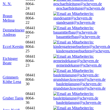
N. N.
8064-
24
geschaeftsleitung@scheyern.de
08441
Braun
8064-
Melissa
22
standesamt@scheyern.de
08441
Demmelmeier
8064-
Andreas
27
bauamttiefbau@scheyern.de
08441
Eccel Kerstin
8064-
25
kindergartengebuehren@scheyern
08441
Eichinger
8064-
Beate
23
gemeindekasse@scheyern.de
08441
Grimmert-
8064-
Köthe Lena
30
bauleitplanung@scheyern.de;
grundstueckswesen@scheyern.de
08441
Gruber Tanja
8064-
36
bauleitplanung@scheyern.de
08441