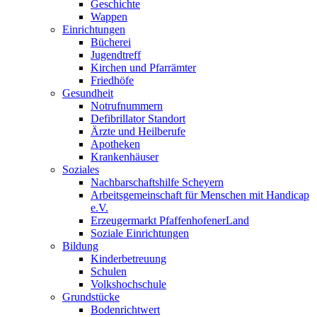
Geschichte
Wappen
Einrichtungen
Bücherei
Jugendtreff
Kirchen und Pfarrämter
Friedhöfe
Gesundheit
Notrufnummern
Defibrillator Standort
Ärzte und Heilberufe
Apotheken
Krankenhäuser
Soziales
Nachbarschaftshilfe Scheyern
Arbeitsgemeinschaft für Menschen mit Handicap
e.V.
Erzeugermarkt PfaffenhofenerLand
Soziale Einrichtungen
Bildung
Kinderbetreuung
Schulen
Volkshochschule
Grundstücke
Bodenrichtwert