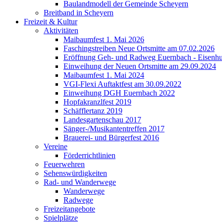
Baulandmodell der Gemeinde Scheyern
Breitband in Scheyern
Freizeit & Kultur
Aktivitäten
Maibaumfest 1. Mai 2026
Faschingstreiben Neue Ortsmitte am 07.02.2026
Eröffnung Geh- und Radweg Euernbach - Eisenhu
Einweihung der Neuen Ortsmitte am 29.09.2024
Maibaumfest 1. Mai 2024
VGI-Flexi Auftaktfest am 30.09.2022
Einweihung DGH Euernbach 2022
Hopfakranzlfest 2019
Schäfflertanz 2019
Landesgartenschau 2017
Sänger-/Musikantentreffen 2017
Brauerei- und Bürgerfest 2016
Vereine
Förderrichtlinien
Feuerwehren
Sehenswürdigkeiten
Rad- und Wanderwege
Wanderwege
Radwege
Freizeitangebote
Spielplätze