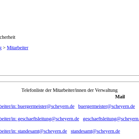
g
>
Mitarbeiter
Telefonliste der Mitarbeiter/innen der Verwaltung
Mail
buergermeister@scheyern.de
geschaeftsleitung@scheyern
standesamt@scheyern.de