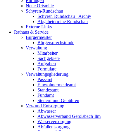
Ehrungen
Neue Ortsmitte
Schyren-Rundschau
Schyren-Rundschau - Archiv
Abgabetermine Rundschau
Externe Links
Rathaus & Service
Bürgermeister
Bürgersprechstunde
Verwaltung
Mitarbeiter
Sachgebiete
Aufgaben
Formulare
Verwaltungsgliederung
Passamt
Einwohnermeldeamt
Standesamt
Fundamt
Steuern und Gebühren
Ver- und Entsorgung
Abwasser
Abwasserverband Gerolsbach-Ilm
Wasserversorgung
Abfallentsorgung