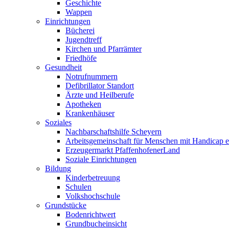
Geschichte
Wappen
Einrichtungen
Bücherei
Jugendtreff
Kirchen und Pfarrämter
Friedhöfe
Gesundheit
Notrufnummern
Defibrillator Standort
Ärzte und Heilberufe
Apotheken
Krankenhäuser
Soziales
Nachbarschaftshilfe Scheyern
Arbeitsgemeinschaft für Menschen mit Handicap e
Erzeugermarkt PfaffenhofenerLand
Soziale Einrichtungen
Bildung
Kinderbetreuung
Schulen
Volkshochschule
Grundstücke
Bodenrichtwert
Grundbucheinsicht