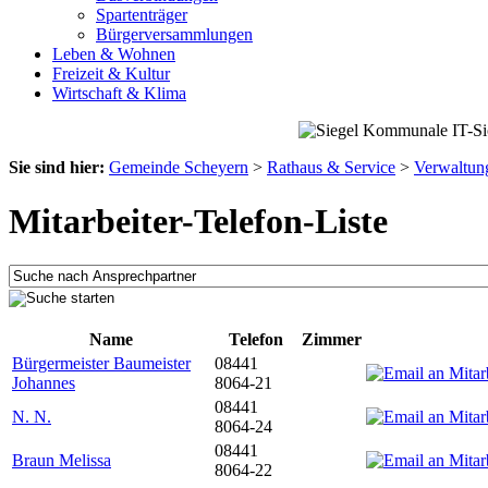
Spartenträger
Bürgerversammlungen
Leben & Wohnen
Freizeit & Kultur
Wirtschaft & Klima
Sie sind hier:
Gemeinde Scheyern
>
Rathaus & Service
>
Verwaltun
Mitarbeiter-Telefon-Liste
Name
Telefon
Zimmer
Bürgermeister Baumeister
08441
Johannes
8064-21
08441
N. N.
8064-24
08441
Braun Melissa
8064-22