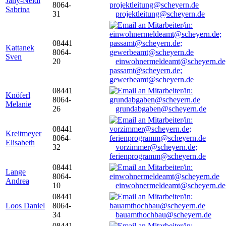
Jany-Neidl
8064-
Sabrina
31
projektleitung@scheyern.de
08441
Kattanek
8064-
Sven
20
einwohnermeldeamt@scheyern.de
passamt@scheyern.de;
gewerbeamt@scheyern.de
08441
Knöferl
8064-
Melanie
26
grundabgaben@scheyern.de
08441
Kreitmeyer
8064-
Elisabeth
32
vorzimmer@scheyern.de;
ferienprogramm@scheyern.de
08441
Lange
8064-
Andrea
10
einwohnermeldeamt@scheyern.de
08441
Loos Daniel
8064-
34
bauamthochbau@scheyern.de
08441