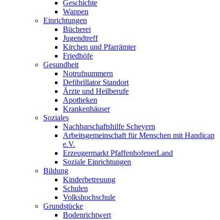
Geschichte
Wappen
Einrichtungen
Bücherei
Jugendtreff
Kirchen und Pfarrämter
Friedhöfe
Gesundheit
Notrufnummern
Defibrillator Standort
Ärzte und Heilberufe
Apotheken
Krankenhäuser
Soziales
Nachbarschaftshilfe Scheyern
Arbeitsgemeinschaft für Menschen mit Handicap
e.V.
Erzeugermarkt PfaffenhofenerLand
Soziale Einrichtungen
Bildung
Kinderbetreuung
Schulen
Volkshochschule
Grundstücke
Bodenrichtwert