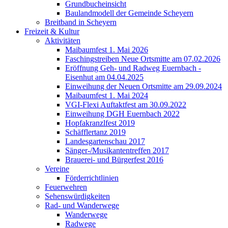
Grundbucheinsicht
Baulandmodell der Gemeinde Scheyern
Breitband in Scheyern
Freizeit & Kultur
Aktivitäten
Maibaumfest 1. Mai 2026
Faschingstreiben Neue Ortsmitte am 07.02.2026
Eröffnung Geh- und Radweg Euernbach -
Eisenhut am 04.04.2025
Einweihung der Neuen Ortsmitte am 29.09.2024
Maibaumfest 1. Mai 2024
VGI-Flexi Auftaktfest am 30.09.2022
Einweihung DGH Euernbach 2022
Hopfakranzlfest 2019
Schäfflertanz 2019
Landesgartenschau 2017
Sänger-/Musikantentreffen 2017
Brauerei- und Bürgerfest 2016
Vereine
Förderrichtlinien
Feuerwehren
Sehenswürdigkeiten
Rad- und Wanderwege
Wanderwege
Radwege