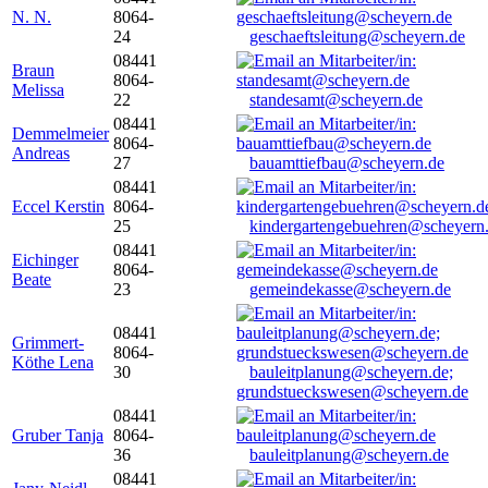
N. N.
8064-
24
geschaeftsleitung@scheyern.de
08441
Braun
8064-
Melissa
22
standesamt@scheyern.de
08441
Demmelmeier
8064-
Andreas
27
bauamttiefbau@scheyern.de
08441
Eccel Kerstin
8064-
25
kindergartengebuehren@scheyern
08441
Eichinger
8064-
Beate
23
gemeindekasse@scheyern.de
08441
Grimmert-
8064-
Köthe Lena
30
bauleitplanung@scheyern.de;
grundstueckswesen@scheyern.de
08441
Gruber Tanja
8064-
36
bauleitplanung@scheyern.de
08441