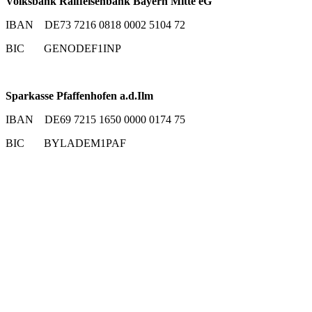
Volksbank Raiffeisenbank Bayern Mitte eG
IBAN DE73 7216 0818 0002 5104 72
BIC GENODEF1INP
Sparkasse Pfaffenhofen a.d.Ilm
IBAN DE69 7215 1650 0000 0174 75
BIC BYLADEM1PAF