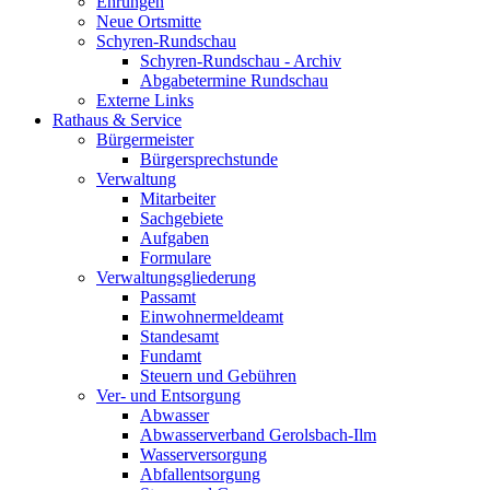
Ehrungen
Neue Ortsmitte
Schyren-Rundschau
Schyren-Rundschau - Archiv
Abgabetermine Rundschau
Externe Links
Rathaus & Service
Bürgermeister
Bürgersprechstunde
Verwaltung
Mitarbeiter
Sachgebiete
Aufgaben
Formulare
Verwaltungsgliederung
Passamt
Einwohnermeldeamt
Standesamt
Fundamt
Steuern und Gebühren
Ver- und Entsorgung
Abwasser
Abwasserverband Gerolsbach-Ilm
Wasserversorgung
Abfallentsorgung