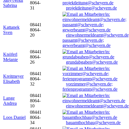
Jany-Neidl
8064-
Sabrina
31
projektleitung@scheyern.de
08441
Kattanek
8064-
Sven
20
einwohnermeldeamt@scheyern.de
passamt@scheyern.de;
gewerbeamt@scheyern.de
08441
Knöferl
8064-
Melanie
26
grundabgaben@scheyern.de
08441
Kreitmeyer
8064-
Elisabeth
32
vorzimmer@scheyern.de;
ferienprogramm@scheyern.de
08441
Lange
8064-
Andrea
10
einwohnermeldeamt@scheyern.de
08441
Loos Daniel
8064-
34
bauamthochbau@scheyern.de
08441