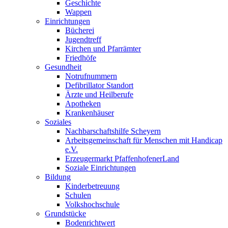
Geschichte
Wappen
Einrichtungen
Bücherei
Jugendtreff
Kirchen und Pfarrämter
Friedhöfe
Gesundheit
Notrufnummern
Defibrillator Standort
Ärzte und Heilberufe
Apotheken
Krankenhäuser
Soziales
Nachbarschaftshilfe Scheyern
Arbeitsgemeinschaft für Menschen mit Handicap
e.V.
Erzeugermarkt PfaffenhofenerLand
Soziale Einrichtungen
Bildung
Kinderbetreuung
Schulen
Volkshochschule
Grundstücke
Bodenrichtwert