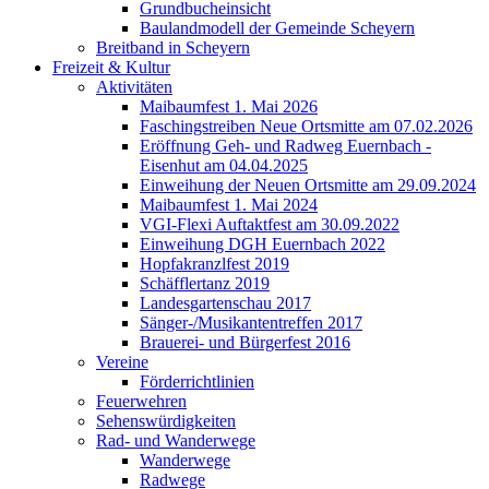
Grundbucheinsicht
Baulandmodell der Gemeinde Scheyern
Breitband in Scheyern
Freizeit & Kultur
Aktivitäten
Maibaumfest 1. Mai 2026
Faschingstreiben Neue Ortsmitte am 07.02.2026
Eröffnung Geh- und Radweg Euernbach -
Eisenhut am 04.04.2025
Einweihung der Neuen Ortsmitte am 29.09.2024
Maibaumfest 1. Mai 2024
VGI-Flexi Auftaktfest am 30.09.2022
Einweihung DGH Euernbach 2022
Hopfakranzlfest 2019
Schäfflertanz 2019
Landesgartenschau 2017
Sänger-/Musikantentreffen 2017
Brauerei- und Bürgerfest 2016
Vereine
Förderrichtlinien
Feuerwehren
Sehenswürdigkeiten
Rad- und Wanderwege
Wanderwege
Radwege