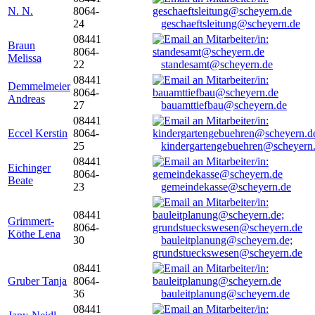
N. N.
8064-
24
geschaeftsleitung@scheyern.de
08441
Braun
8064-
Melissa
22
standesamt@scheyern.de
08441
Demmelmeier
8064-
Andreas
27
bauamttiefbau@scheyern.de
08441
Eccel Kerstin
8064-
25
kindergartengebuehren@scheyern
08441
Eichinger
8064-
Beate
23
gemeindekasse@scheyern.de
08441
Grimmert-
8064-
Köthe Lena
30
bauleitplanung@scheyern.de;
grundstueckswesen@scheyern.de
08441
Gruber Tanja
8064-
36
bauleitplanung@scheyern.de
08441