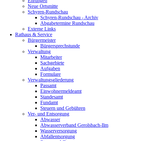
Ehrungen
Neue Ortsmitte
Schyren-Rundschau
Schyren-Rundschau - Archiv
Abgabetermine Rundschau
Externe Links
Rathaus & Service
Bürgermeister
Bürgersprechstunde
Verwaltung
Mitarbeiter
Sachgebiete
Aufgaben
Formulare
Verwaltungsgliederung
Passamt
Einwohnermeldeamt
Standesamt
Fundamt
Steuern und Gebühren
Ver- und Entsorgung
Abwasser
Abwasserverband Gerolsbach-Ilm
Wasserversorgung
Abfallentsorgung