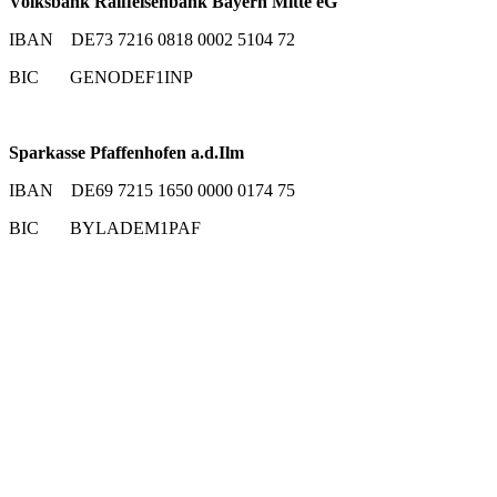
Volksbank Raiffeisenbank Bayern Mitte eG
IBAN DE73 7216 0818 0002 5104 72
BIC GENODEF1INP
Sparkasse Pfaffenhofen a.d.Ilm
IBAN DE69 7215 1650 0000 0174 75
BIC BYLADEM1PAF